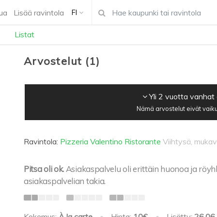
ua
Lisää ravintola
FI
Listat
Arvostelut
(
1
)
Yli 2 vuotta vanhat
Nämä arvostelut eivät vaiku
Ravintola:
Pizzeria Valentino Ristorante
Viihtysä, muka
Pitsa oli ok.
Asiakaspalvelu oli erittäin huonoa ja röyh
asiakaspalvelian takia.
Kokemus:
À la carte
•
Hinta:
10€
•
Lisätty:
26.06