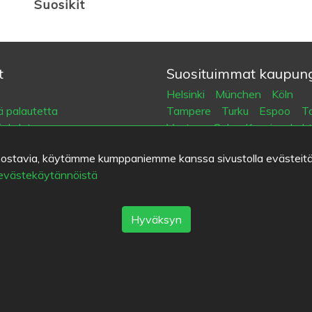
Suosikit
t
Suosituimmat kaupung
Helsinki
München
Köln
 palautetta
Tampere
Turku
Espoo
Ta
öehdot
Vantaa
Oulu
Kuopio
Laht
tiedot
Jyväskylä
Pori
Hämeenlin
kiinnostavia, käytämme kumppaniemme kanssa sivustolla evästeitä
suojakäytäntö
Rovaniemi
Vaasa
Porvoo
 evästekäytännöistä
eet
Seinäjoki
Kotka
Mikkeli
Eat.fi
Hyväksyn