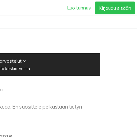
Luo tunnus
Kirjaudu sisään
 arvostelut
ta keskiarvoihin
va
keää. En suosittele pelkästään tietyn
.2016