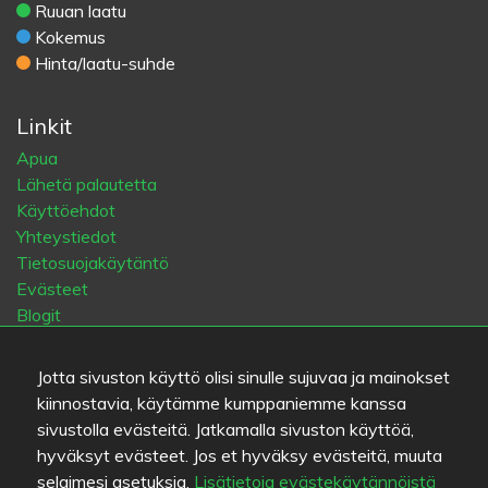
Ruuan laatu
Kokemus
Hinta/laatu-suhde
Linkit
Apua
Lähetä palautetta
Käyttöehdot
Yhteystiedot
Tietosuojakäytäntö
Evästeet
Blogit
Vanha Eat.fi
Jotta sivuston käyttö olisi sinulle sujuvaa ja mainokset
Suosituimmat kaupungit
kiinnostavia, käytämme kumppaniemme kanssa
sivustolla evästeitä. Jatkamalla sivuston käyttöä,
Helsinki
München
Köln
Tampere
Turku
Espoo
hyväksyt evästeet. Jos et hyväksy evästeitä, muuta
Tallinna
Vantaa
Oulu
Kuopio
Lahti
Jyväskylä
Pori
selaimesi asetuksia.
Lisätietoja evästekäytännöistä