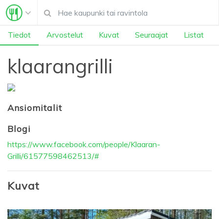
Tiedot
Arvostelut
Kuvat
Seuraajat
Listat
klaarangrilli
Ansiomitalit
Blogi
https://www.facebook.com/people/Klaaran-
Grilli/61577598462513/#
Kuvat