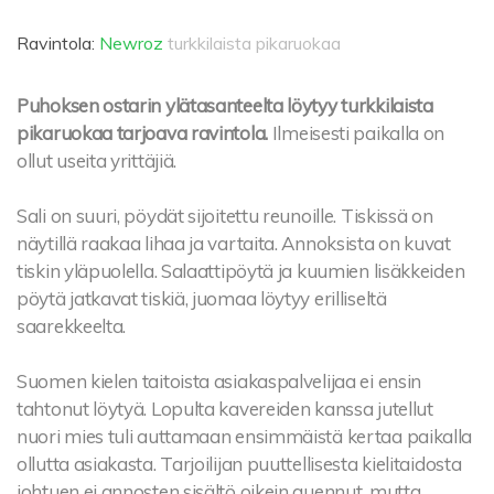
Ravintola:
Newroz
turkkilaista pikaruokaa
Puhoksen ostarin ylätasanteelta löytyy turkkilaista
pikaruokaa tarjoava ravintola.
Ilmeisesti paikalla on
ollut useita yrittäjiä.
Sali on suuri, pöydät sijoitettu reunoille. Tiskissä on
näytillä raakaa lihaa ja vartaita. Annoksista on kuvat
tiskin yläpuolella. Salaattipöytä ja kuumien lisäkkeiden
pöytä jatkavat tiskiä, juomaa löytyy erilliseltä
saarekkeelta.
Suomen kielen taitoista asiakaspalvelijaa ei ensin
tahtonut löytyä. Lopulta kavereiden kanssa jutellut
nuori mies tuli auttamaan ensimmäistä kertaa paikalla
ollutta asiakasta. Tarjoilijan puuttellisesta kielitaidosta
johtuen ei annosten sisältö oikein auennut, mutta