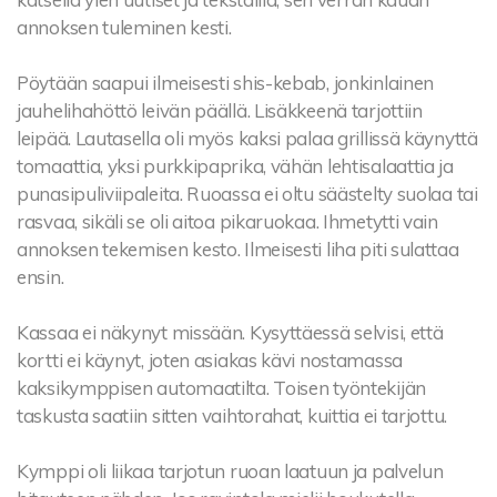
annoksen tuleminen kesti.
Pöytään saapui ilmeisesti shis-kebab, jonkinlainen
jauhelihahöttö leivän päällä. Lisäkkeenä tarjottiin
leipää. Lautasella oli myös kaksi palaa grillissä käynyttä
tomaattia, yksi purkkipaprika, vähän lehtisalaattia ja
punasipuliviipaleita. Ruoassa ei oltu säästelty suolaa tai
rasvaa, sikäli se oli aitoa pikaruokaa. Ihmetytti vain
annoksen tekemisen kesto. Ilmeisesti liha piti sulattaa
ensin.
Kassaa ei näkynyt missään. Kysyttäessä selvisi, että
kortti ei käynyt, joten asiakas kävi nostamassa
kaksikymppisen automaatilta. Toisen työntekijän
taskusta saatiin sitten vaihtorahat, kuittia ei tarjottu.
Kymppi oli liikaa tarjotun ruoan laatuun ja palvelun