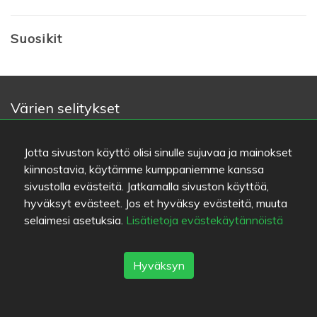
Suosikit
Värien selitykset
Ruuan laatu
Kokemus
Jotta sivuston käyttö olisi sinulle sujuvaa ja mainokset
Hinta/laatu-suhde
kiinnostavia, käytämme kumppaniemme kanssa
sivustolla evästeitä. Jatkamalla sivuston käyttöä,
Linkit
hyväksyt evästeet. Jos et hyväksy evästeitä, muuta
selaimesi asetuksia.
Lisätietoja evästekäytännöistä
Apua
Lähetä palautetta
Käyttöehdot
Hyväksyn
Yhteystiedot
Tietosuojakäytäntö
Evästeet