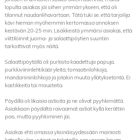
lopulta asiakas jäi siihen ymmärrykseen, että oli
tilannut naudanlihavartaan. Tätä tuki se, että tarjoilija
kävi hieman myöhemmin kertomassa annoksen
kestävän 20-25 min. Lisäkkeistä ymmärsi asiakas, että
viittilöinnit juoma- ja salaattipöytien suuntiin
tarkoittivat myös näitä.
Salaattipöytällä oli purkista kaadettuja papuja,
purkkiviininlehtikääryleitä, tomaatinlohkoja,
mandariininlohkoja ja jotakin muuta yllätyksetöntä. Ei
kastikkeita tai mausteita.
Pöydillä oli likaisia astioita ja ne olivat pyyhkimättä.
Asiakkaan pöydältä raivaamat astiat kyllä kerättiin
pois, mutta pyyhkiminen jäi.
Asiakas ehti omassa yksinäisyydessään mainiosti
katsella ylen uutiset ja tekstailla, sen verran kauan