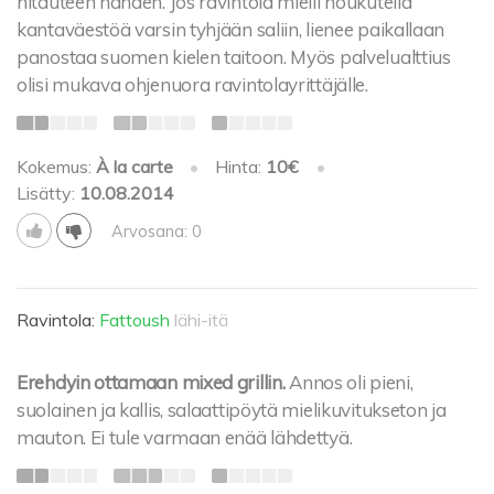
hitauteen nähden. Jos ravintola mielii houkutella
kantaväestöä varsin tyhjään saliin, lienee paikallaan
panostaa suomen kielen taitoon. Myös palvelualttius
olisi mukava ohjenuora ravintolayrittäjälle.
Kokemus:
À la carte
•
Hinta:
10€
•
Lisätty:
10.08.2014
Arvosana: 0
Ravintola:
Fattoush
lähi-itä
Erehdyin ottamaan mixed grillin.
Annos oli pieni,
suolainen ja kallis, salaattipöytä mielikuvitukseton ja
mauton. Ei tule varmaan enää lähdettyä.