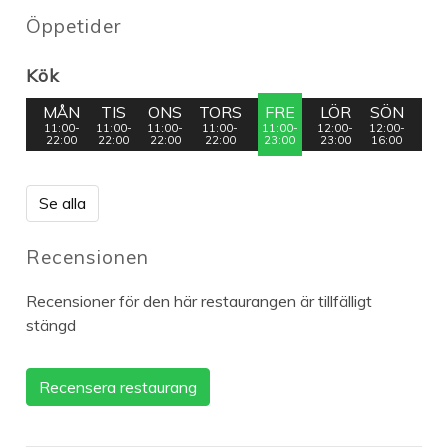
Öppetider
Kök
MÅN
TIS
ONS
TORS
FRE
LÖR
SÖN
11:00-
11:00-
11:00-
11:00-
11:00-
12:00-
12:00-
22:00
22:00
22:00
22:00
23:00
23:00
16:00
Se alla
Recensionen
Recensioner för den här restaurangen är tillfälligt
stängd
Recensera restaurang