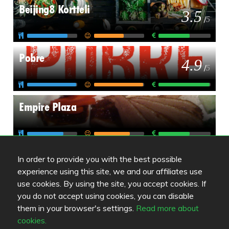
Beijing8 Kortteli
3.5
/
5
Pobre
4.9
/
5
Empire Plaza
In order to provide you with the best possible
experience using this site, we and our affiliates use
use cookies. By using the site, you accept cookies. If
Review color legend
you do not accept using cookies, you can disable
them in your browser's settings.
Read more about
Matkvalité
cookies.
Upplevelse