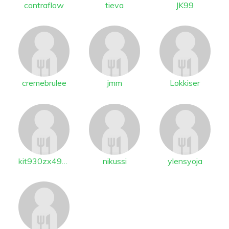
contraflow
tieva
JK99
cremebrulee
jmm
Lokkiser
kit930zx4900
nikussi
ylensyoja