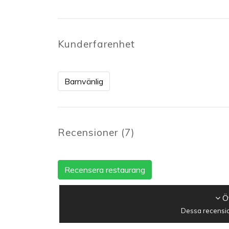
Kunderfarenhet
Barnvänlig
Recensioner
(
7
)
Recensera restaurang
Öv
Dessa recensio