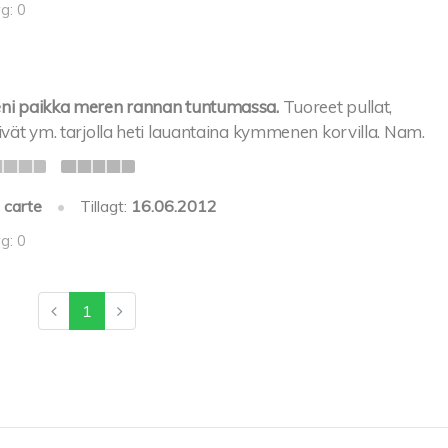
g: 0
eni paikka meren rannan tuntumassa.
Tuoreet pullat,
eivät ym. tarjolla heti lauantaina kymmenen korvilla. Nam.
 carte
•
Tillagt:
16.06.2012
g: 0
1