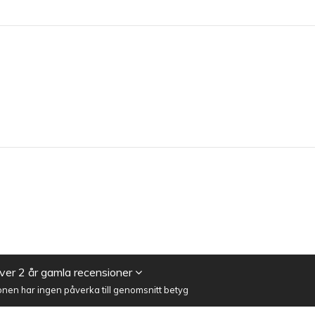
er 2 år gamla recensioner
nen har ingen påverka till genomsnitt betyg