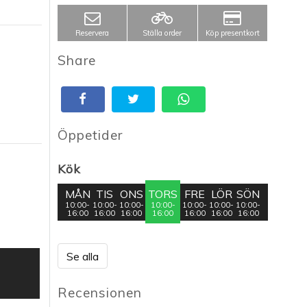
Reservera
Ställa order
Köp presentkort
Share
Öppetider
Kök
MÅN
TIS
ONS
TORS
FRE
LÖR
SÖN
10:00-
10:00-
10:00-
10:00-
10:00-
10:00-
10:00-
16:00
16:00
16:00
16:00
16:00
16:00
16:00
Se alla
Recensionen