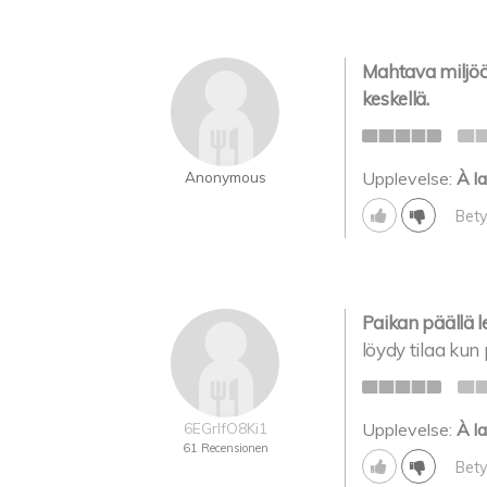
Mahtava miljöö
keskellä.
Anonymous
Upplevelse:
À la
Bety
Paikan päällä l
löydy tilaa kun 
6EGrIfO8Ki1
Upplevelse:
À la
61 Recensionen
Bety