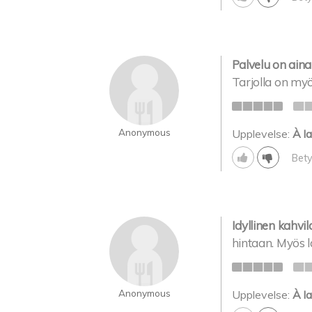
Palvelu on aina 
Tarjolla on myö
Anonymous
Upplevelse:
À la
Bety
Idyllinen kahvila
hintaan. Myös 
Anonymous
Upplevelse:
À la