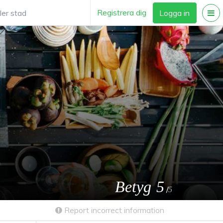
Registrera dig
Logga in
Betyg
5
/
5
Report incorrect information