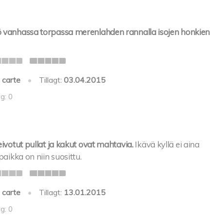
 vanhassa torpassa merenlahden rannalla isojen honkien
 carte
•
Tillagt:
03.04.2015
g: 0
eivotut pullat ja kakut ovat mahtavia.
Ikävä kyllä ei aina
paikka on niin suosittu.
 carte
•
Tillagt:
13.01.2015
g: 0