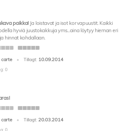
kava paikka!
Ja loistavat ja isot korvapuustit. Kaikki
 Todella hyviä juustokakkuja yms...aina löytyy hieman eri
 ja hinnat kohdallaan.
 carte
•
Tillagt:
10.09.2014
g: 0
aras!
 carte
•
Tillagt:
20.03.2014
g: 0