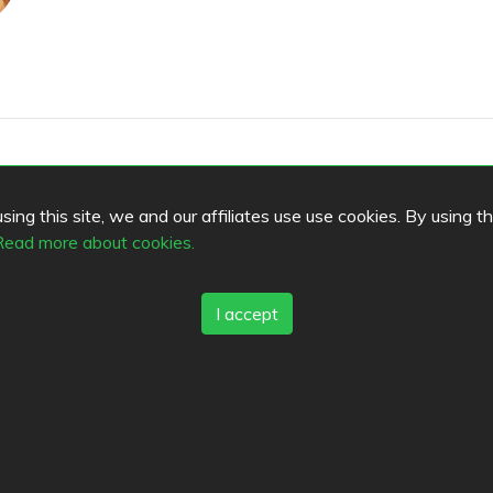
ing this site, we and our affiliates use use cookies. By using t
Read more about cookies.
a-Ullas/115851095093173
I accept