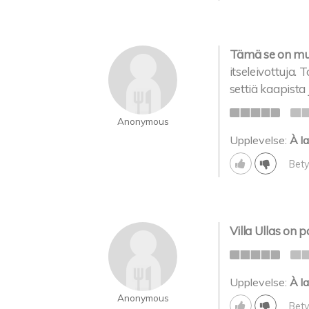
Tämä se on mu
itseleivottuja.
settiä kaapista
Anonymous
Upplevelse:
À la
Bety
Villa Ullas on p
Upplevelse:
À la
Anonymous
Bety