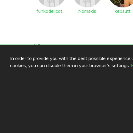
funkadelicatessen
Namskis
kepsutti
Läge
In order to provide you with the best possible experience us
Ullaksenpuisto 6
,
00980
Helsingfors
-
Route
31074240
cookies, you can disable them in your browser's settings.
http://www.facebook.com/pages/Kahvila-Vill
Options