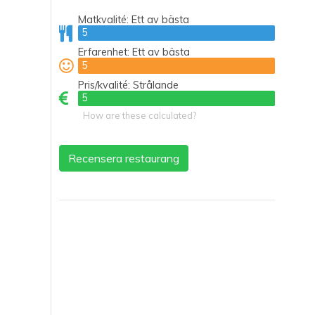
Matkvalité:
Ett av bästa
5
5
Erfarenhet:
Ett av bästa
5
5
Pris/kvalité:
Strålande
5
5
How are these calculated?
Recensera restaurang