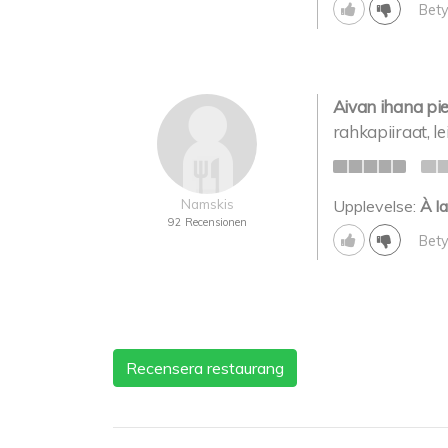
Bety
Aivan ihana pi
rahkapiiraat, l
Namskis
Upplevelse:
À la
92 Recensionen
Bety
Recensera restaurang