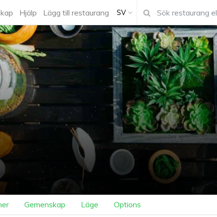
kap
Hjälp
Lägg till restaurang
SV
ner
Gemenskap
Läge
Options