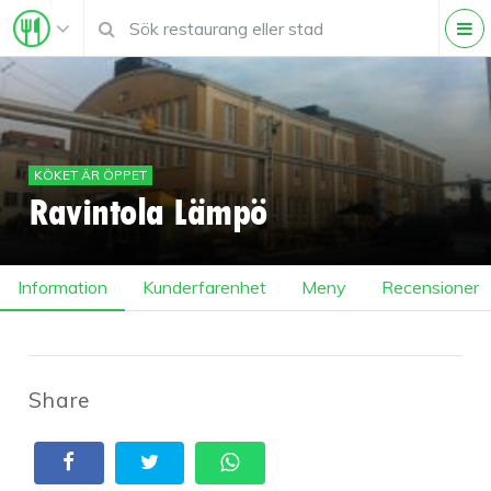
KÖKET ÄR ÖPPET
Ravintola Lämpö
Information
Kunderfarenhet
Meny
Recensioner
Share