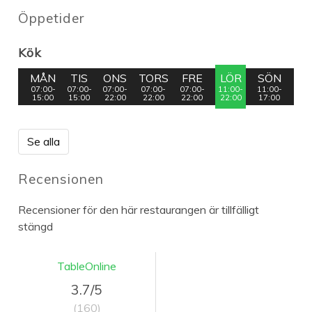
Öppetider
Kök
MÅN
TIS
ONS
TORS
FRE
LÖR
SÖN
07:00-
07:00-
07:00-
07:00-
07:00-
11:00-
11:00-
15:00
15:00
22:00
22:00
22:00
22:00
17:00
Se alla
Recensionen
Recensioner för den här restaurangen är tillfälligt
stängd
TableOnline
3.7/5
(160)