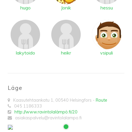
hugo
Jonik
hessu
lakytoido
heikr
vsipuli
Läge
Kaasutehtaankatu 1
,
00540
Helsingfors
-
Route
045 1186333
http://www.ravintolalämpö.fi/20
asiakaspalvelu@ravintolalampo.fi