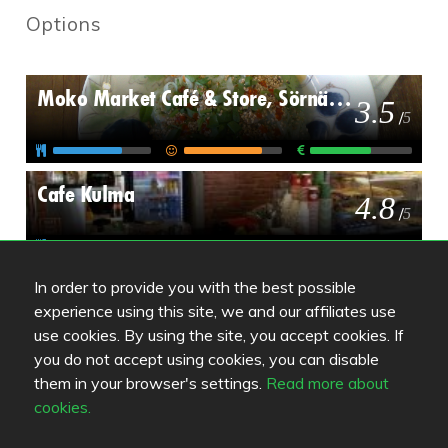
Options
Moko Market Café & Store, Sörnäinen
3.5
/
5
Cafe Kulma
4.8
/
5
Cafelito Café & Deli
In order to provide you with the best possible
experience using this site, we and our affiliates use
use cookies. By using the site, you accept cookies. If
you do not accept using cookies, you can disable
them in your browser's settings.
Read more about
cookies.