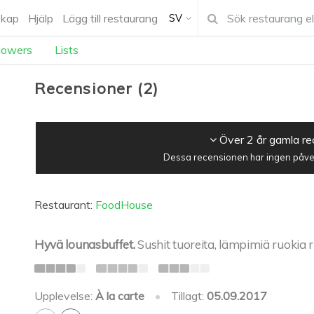
kap
Hjälp
Lägg till restaurang
SV
lowers
Lists
Recensioner
(
2
)
Över 2 år gamla r
Dessa recensionen har ingen påver
Restaurant:
FoodHouse
Hyvä lounasbuffet.
Sushit tuoreita, lämpimiä ruokia r
Upplevelse:
À la carte
•
Tillagt:
05.09.2017