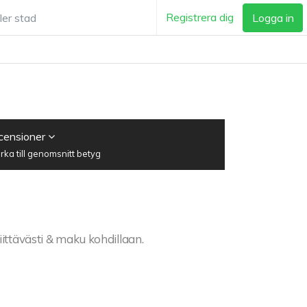
Registrera dig
Logga in
ecensioner
ka till genomsnitt betyg
iittävästi & maku kohdillaan.