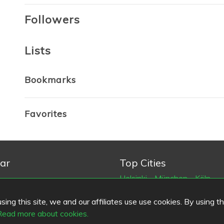
Followers
Lists
Bookmarks
Favorites
ar
Top Cities
Helsinki
München
Köln
a feedback
Tampere
Turku
Espoo
Ta
ing this site, we and our affiliates use use cookies. By using t
arvillkor
Vantaa
Oulu
Kuopio
Laht
Read more about cookies.
tinformation
Jyväskylä
Pori
Hämeenlin