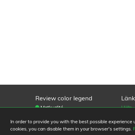
Review color legend
Länk
Matkvalité
Hjälp
Upplevelse
Skick
In order to provide you with the best possible experience us
Pris/kvalité
Använd
cookies, you can disable them in your browser's settings.
Kontak