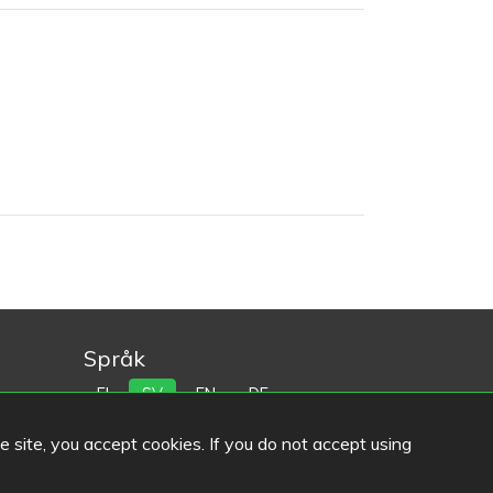
Språk
FI
SV
EN
DE
llinna
he site, you accept cookies. If you do not accept using
i
na