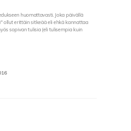
dukseen huomattavasti. Joka päivällä
llut erittäin sitkeää eli ehkä kannattaa
ös sopivan tulisia (eli tulisempia kuin
016