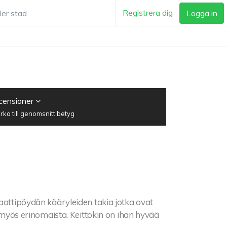
Registrera dig
Logga in
ecensioner
ka till genomsnitt betyg
laattipöydän kääryleiden takia jotka ovat
n myös erinomaista. Keittokin on ihan hyvää