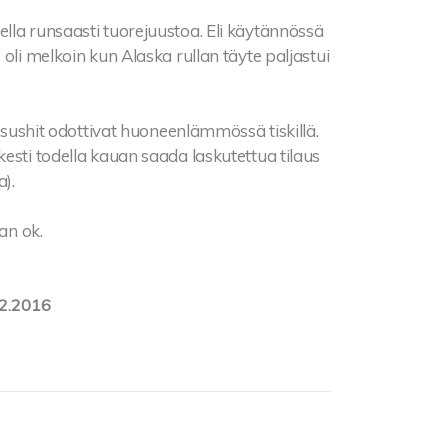
 todella runsaasti tuorejuustoa. Eli käytännössä
oli melkoin kun Alaska rullan täyte paljastui
a sushit odottivat huoneenlämmössä tiskillä.
esti todella kauan saada laskutettua tilaus
a).
an ok.
2.2016