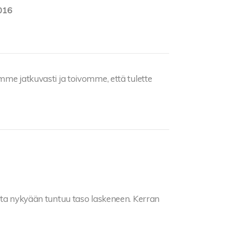
016
mme jatkuvasti ja toivomme, että tulette
tta nykyään tuntuu taso laskeneen. Kerran