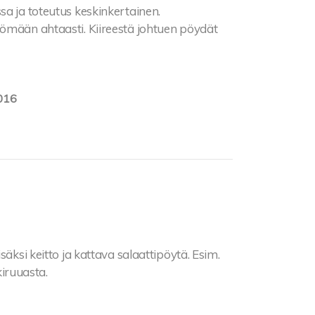
sa ja toteutus keskinkertainen.
yömään ahtaasti. Kiireestä johtuen pöydät
016
säksi keitto ja kattava salaattipöytä. Esim.
kiruuasta.