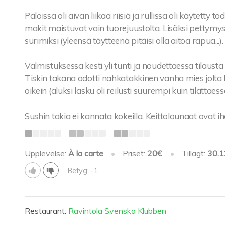
Paloissa oli aivan liikaa riisiä ja rullissa oli käytetty
makit maistuvat vain tuorejuustolta. Lisäksi pettymys 
surimiksi (yleensä täytteenä pitäisi olla aitoa rapua...).
Valmistuksessa kesti yli tunti ja noudettaessa tilaust
Tiskin takana odotti nahkatakkinen vanha mies jolta k
oikein (aluksi lasku oli reilusti suurempi kuin tilattaess
Sushin takia ei kannata kokeilla. Keittolounaat ovat ih
Upplevelse:
À la carte
•
Priset:
20€
•
Tillagt:
30.1
Betyg: -1
Restaurant:
Ravintola Svenska Klubben