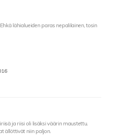
hkä lähialueiden paras nepalilainen, tosin
016
iisä ja riisi oli lisäksi väärin maustettu.
ällöttivät niin paljon.