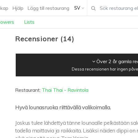
kap
Hjälp
Lägg till restaurang
SV
lowers
Lists
Recensioner
(
14
)
Över 2 år gamla r
Dessa recensionen har ingen påver
Restaurant:
Thai Thai - Ravintola
Hyvä lounasruoka riittävällä valikoimalla.
Joskus tulee lähdettyä tänne lounaalle pelkästään sa
todella maittavia ja raikkaita. Lisäksi näiden dippi o