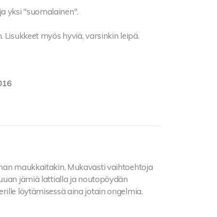
a ja yksi "suomalainen".
 Lisukkeet myös hyviä, varsinkin leipä.
016
 ihan maukkaitakin. Mukavasti vaihtoehtoja
uuan jämiä lattialla ja noutopöydän
ille löytämisessä aina jotain ongelmia.