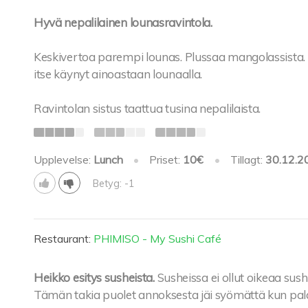
Hyvä nepalilainen lounasravintola.
Keskivertoa parempi lounas. Plussaa mangolassista. E
itse käynyt ainoastaan lounaalla.
Ravintolan sistus taattua tusina nepalilaista.
Upplevelse:
Lunch
•
Priset:
10€
•
Tillagt:
30.12.2
Betyg: -1
Restaurant:
PHIMISO - My Sushi Café
Heikko esitys susheista.
Susheissa ei ollut oikeaa sushir
Tämän takia puolet annoksesta jäi syömättä kun palat 