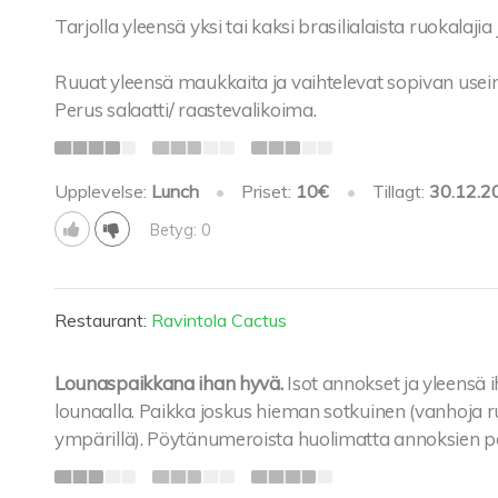
Tarjolla yleensä yksi tai kaksi brasilialaista ruokalaji
Ruuat yleensä maukkaita ja vaihtelevat sopivan usein.
Perus salaatti/ raastevalikoima.
Upplevelse:
Lunch
•
Priset:
10€
•
Tillagt:
30.12.2
Betyg: 0
Restaurant:
Ravintola Cactus
Lounaspaikkana ihan hyvä.
Isot annokset ja yleensä
lounaalla. Paikka joskus hieman sotkuinen (vanhoja r
ympärillä). Pöytänumeroista huolimatta annoksien per