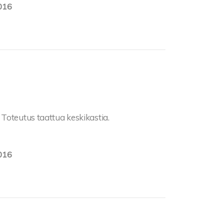
016
Toteutus taattua keskikastia.
016