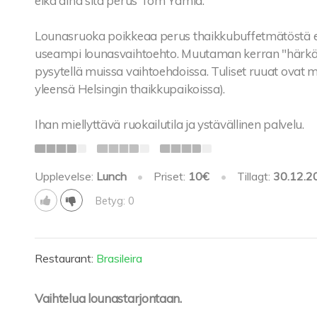
eikä aina sitä perus Tom Yamia.
Lounasruoka poikkeaa perus thaikkubuffetmätöstä e
useampi lounasvaihtoehto. Muutaman kerran "härkä" o
pysytellä muissa vaihtoehdoissa. Tuliset ruuat ovat my
yleensä Helsingin thaikkupaikoissa).
Ihan miellyttävä ruokailutila ja ystävällinen palvelu.
Upplevelse:
Lunch
•
Priset:
10€
•
Tillagt:
30.12.2
Betyg: 0
Restaurant:
Brasileira
Vaihtelua lounastarjontaan.