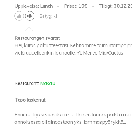
Upplevelse:
Lunch
•
Priset:
10€
•
Tillagt:
30.12.2
Betyg: -1
Restaurangen svarar:
Hei, kiitos palautteestasi. Kehitämme toimintatapoja
vielä uudelleenkin lounaalle. Yt, Merve Mia/Cactus
Restaurant:
Makalu
Taso laskenut.
Ennen oli yksi suosikki nepalilainen lounaspaikka mu
annoksessa oli ainoastaan yksi lammaspyörykkä...