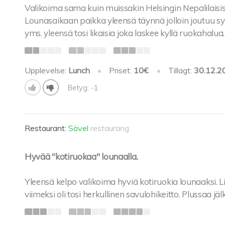
Valikoima sama kuin muissakin Helsingin Nepalilaisis
Lounasaikaan paikka yleensä täynnä jolloin joutuu s
yms. yleensä tosi likaisia joka laskee kyllä ruokahalua.
Upplevelse:
Lunch
•
Priset:
10€
•
Tillagt:
30.12.2
Betyg: -1
Restaurant:
Sävel
restaurang
Hyvää "kotiruokaa" lounaalla.
Yleensä kelpo valikoima hyviä kotiruokia lounaaksi. Li
viimeksi oli tosi herkullinen savulohikeitto. Plussaa jäl