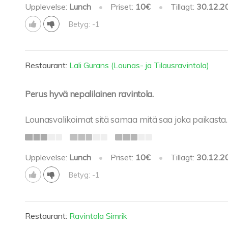
Upplevelse:
Lunch
•
Priset:
10€
•
Tillagt:
30.12.2
Betyg: -1
Restaurant:
Lali Gurans (Lounas- ja Tilausravintola)
Perus hyvä nepalilainen ravintola.
Lounasvalikoimat sitä samaa mitä saa joka paikasta. 
Upplevelse:
Lunch
•
Priset:
10€
•
Tillagt:
30.12.2
Betyg: -1
Restaurant:
Ravintola Simrik