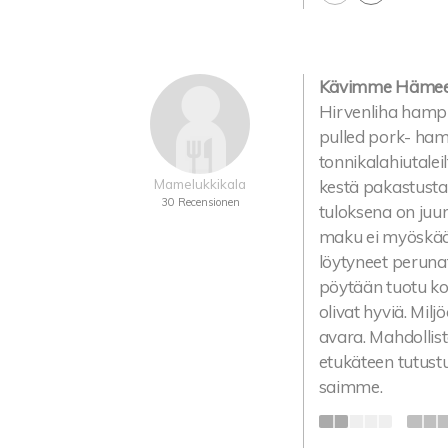
Kävimme Hämeenk
Hirvenliha hampur
pulled pork- hamp
tonnikalahiutaleil
Mamelukkikala
kestä pakastusta,
30 Recensionen
tuloksena on juur
maku ei myöskää
löytyneet perunat
pöytään tuotu kori
olivat hyviä. Milj
avara. Mahdollis
etukäteen tutust
saimme.