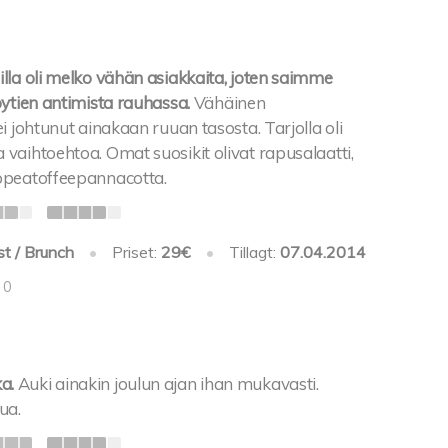
lla oli melko vähän asiakkaita, joten saimme
ytien antimista rauhassa.
Vähäinen
i johtunut ainakaan ruuan tasosta. Tarjolla oli
vaihtoehtoa. Omat suosikit olivat rapusalaatti,
opeatoffeepannacotta.
st / Brunch
•
Priset:
29€
•
Tillagt:
07.04.2014
 0
ka.
Auki ainakin joulun ajan ihan mukavasti.
ua.