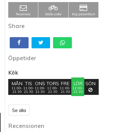
Reservera
Ställa order
Köp presentkort
Share
Öppetider
Kök
MÅN
TIS
ONS
TORS
FRE
LÖR
SÖN
11:00-
11:00-
11:00-
11:00-
11:00-
12:00-
21:30
21:30
21:30
21:30
21:30
21:30
Se alla
Recensionen