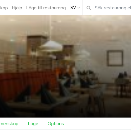
kap
Hjälp
Lägg till restaurang
SV
menskap
Läge
Options