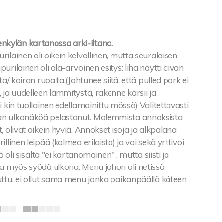
ylän kartanossa arki-iltana.
ilainen oli oikein kelvollinen, mutta seuralaisen
urilainen oli ala-arvoinen esitys: liha näytti aivan
ta/ koiran ruoalta.(Johtunee siitä, että pulled pork ei
 ja uudelleen lämmitystä, rakenne kärsii ja
i kin tuollainen edellamainittu mössö) Valitettavasti
n ulkonäköä pelastanut. Molemmista annoksista
, olivat oikein hyviä. Annokset isoja ja alkpalana
llinen leipää (kolmea erilaista) ja voi sekä yrttivoi
öö oli sisältä "ei kartanomainen" , mutta siisti ja
ta myös syödä ulkona. Menu johon oli netissä
uttu, ei ollut sama menu jonka paikanpäällä käteen