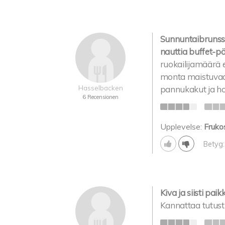
Sunnuntaibrunssi
nauttia buffet-pö
ruokailijamäärä e
monta maistuvaa 
Hasselbacken
pannukakut ja h
6 Recensionen
Upplevelse:
Fruko
Betyg:
Kiva ja siisti paik
Kannattaa tutust