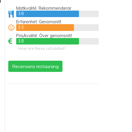
Matkvalité:
Rekommenderar
3.8
3.8
Erfarenhet:
Genomsnitt
3.5
3.5
Pris/kvalité:
Över genomsnitt
3.8
3.8
How are these calculated?
Recensera restaurang