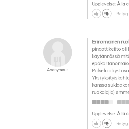
Upplevelse:
À la c
Betyg:
Erinomainen ruoka
pinaattikeitto oli
käytännössä mitä
epäkartanomaises
Anonymous
Palvelu oli ystävä
Yksi yksityiskoht
kanssa suklaakonv
ruokalajia) emme.
Upplevelse:
À la c
Betyg: