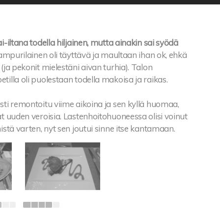
i-iltana todella hiljainen, mutta ainakin sai syödä
ampurilainen oli täyttävä ja maultaan ihan ok, ehkä
 (ja pekonit mielestäni aivan turhia). Talon
tilla oli puolestaan todella makoisa ja raikas.
sti remontoitu viime aikoina ja sen kyllä huomaa,
at uuden veroisia. Lastenhoitohuoneessa olisi voinut
mistä varten, nyt sen joutui sinne itse kantamaan.