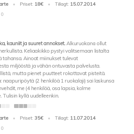
arte
•
Priset:
18€
•
Tillagt:
15.07.2014
 0
, kauniit ja suuret annokset.
Alkuruokana ollut
 herkullista. Keliaakikko pystyi valitsemaan listalta
 tahansa. Ainoat miinukset tulevat
ta miljööstä ja vähän ontuvasta palvelusta.
llistä, mutta pienet puutteet rokottavat pisteitä.
a: naapuripöytä (2 henkilöä 1 ruokalaji) sai laskunsa
ehdit, me (4 henkilöä, osa lapsia, kolme
 Tulisin kyllä uudelleenkin.
arte
•
Priset:
35€
•
Tillagt:
11.07.2014
 0