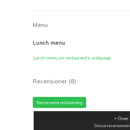
Menu
Lunch menu
Lunch menu on restaurant's webpage
Recensioner
(
8
)
Recensera restaurang
Över 
Dessa recensionen h