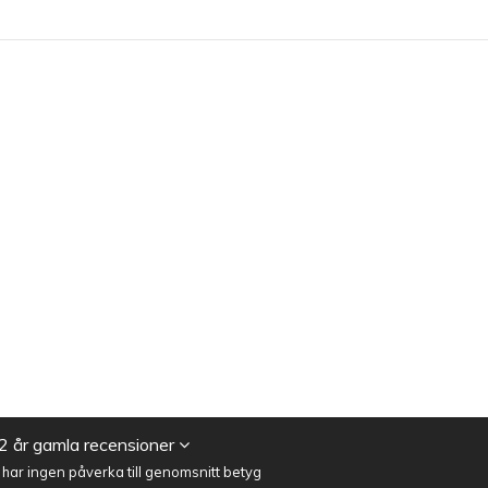
2 år gamla recensioner
ar ingen påverka till genomsnitt betyg