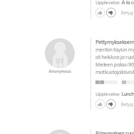
Upplevelse:
À la c
Betyg:
Pettymykseksemme
mentiin täysin myy
oli heikkoa ja ru
Mieleen palasi 9
Anonymous
matkustajalaivoil
Upplevelse:
Lunc
Betyg:
Erinomainen ruok