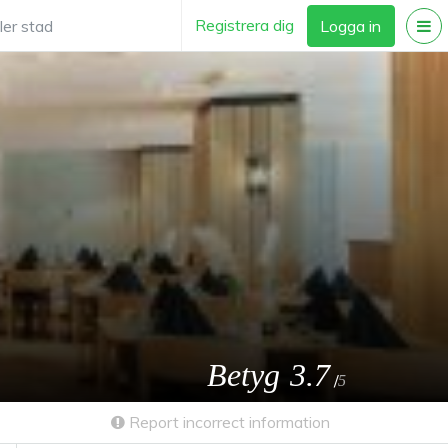
Registrera dig
Logga in
Betyg
3.7
/
5
Report incorrect information