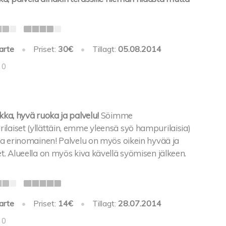
arte
•
Priset:
30€
•
Tillagt:
05.08.2014
 0
ikka, hyvä ruoka ja palvelu!
Söimme
laiset (yllättäin, emme yleensä syö hampurilaisia)
lla erinomainen! Palvelu on myös oikein hyvää ja
et. Alueella on myös kiva kävellä syömisen jälkeen.
arte
•
Priset:
14€
•
Tillagt:
28.07.2014
 0