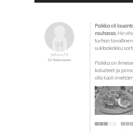
Paikka oli lauanta
rauhassa.
Hirvih
turhan tavallinen
suklaakakku sorbe
Jellona79
55 Recensionen
Paikka on ilmeise
kalusteet ja pinn
olla tuoli imettä