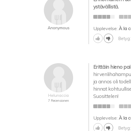
ystävällistä.
Anonymous
Upplevelse:
À la c
Betyg:
Erittäin hieno pa
hirvenlihahampuri
ja annos oli tode
hinnat kohtuullis
Helunaccia
Suosittelen!
7 Recensionen
Upplevelse:
À la c
Betyg: