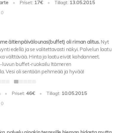
arte
•
Priset:
17€
•
Tillagt:
13.05.2015
 0
 äitienpäivälounas(buffet) oli riman alitus.
Nyt
nti edellä ja se valitettavasti näkyi. Palvelun laatu
oka välttävää. Hinta ja laatu eivät kohdanneet.
0-luvun buffet-ruokailu Itämeren
la. Vesi oli sentään pehmeää ja hyvää!
h
•
Priset:
46€
•
Tillagt:
10.05.2015
 0
a, palvelu ainakin terassille hieman hidasta mutta