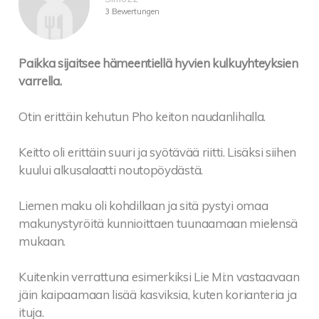
3 Bewertungen
Paikka sijaitsee hämeentiellä hyvien kulkuyhteyksien
varrella.
Otin erittäin kehutun Pho keiton naudanlihalla.
Keitto oli erittäin suuri ja syötävää riitti. Lisäksi siihen
kuului alkusalaatti noutopöydästä.
Liemen maku oli kohdillaan ja sitä pystyi omaa
makunystyröitä kunnioittaen tuunaamaan mielensä
mukaan.
Kuitenkin verrattuna esimerkiksi Lie Mi:n vastaavaan
jäin kaipaamaan lisää kasviksia, kuten korianteria ja
ituja.