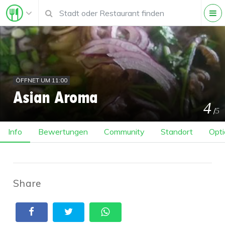
ÖFFNET UM 11:00
Asian Aroma
4
/
5
Info
Bewertungen
Community
Standort
Opti
Share