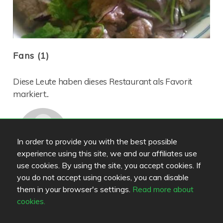
Fans (1)
Diese Leute haben dieses Restaurant als Favorit
markiert..
In order to provide you with the best possible
experience using this site, we and our affiliates use
jozin
use cookies. By using the site, you accept cookies. If
you do not accept using cookies, you can disable
Leute, die sich für dieses Restaurant
them in your browser's settings.
Read more about
interessieren (3)
cookies.