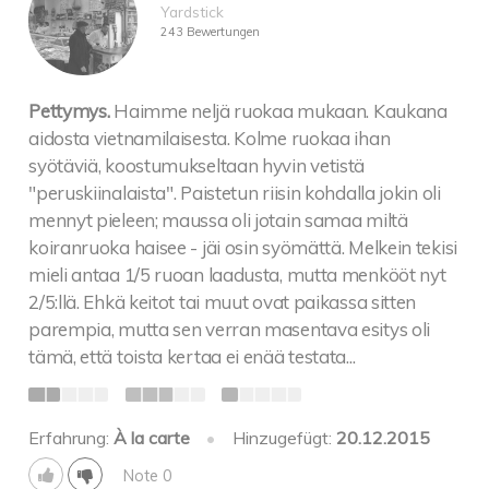
Yardstick
243 Bewertungen
Pettymys.
Haimme neljä ruokaa mukaan. Kaukana
aidosta vietnamilaisesta. Kolme ruokaa ihan
syötäviä, koostumukseltaan hyvin vetistä
"peruskiinalaista". Paistetun riisin kohdalla jokin oli
mennyt pieleen; maussa oli jotain samaa miltä
koiranruoka haisee - jäi osin syömättä. Melkein tekisi
mieli antaa 1/5 ruoan laadusta, mutta menkööt nyt
2/5:llä. Ehkä keitot tai muut ovat paikassa sitten
parempia, mutta sen verran masentava esitys oli
tämä, että toista kertaa ei enää testata...
Erfahrung:
À la carte
•
Hinzugefügt:
20.12.2015
Note 0