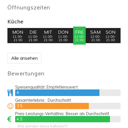
Öffnungszeiten
Küche
MON
DIE
MIT
DON
FRE
SAM
SON
11:00-
11:00-
11:00-
11:00-
11:00-
12:00-
12:00-
21:00
21:00
21:00
21:00
21:00
21:00
21:00
Alle ansehen
Bewertungen
Speisenqualität:
Empfehlenswert
4
4
Gesamterlebnis :
Durchschnitt
3.5
3.5
Preis-Leistungs-Verhältnis:
Besser als Durchschnitt
4.5
4.5
Wie werden diese kalkuliert?