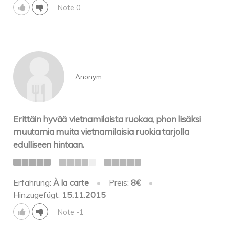
Note 0
Anonym
Erittäin hyvää vietnamilaista ruokaa, phon lisäksi
muutamia muita vietnamilaisia ruokia tarjolla
edulliseen hintaan.
Erfahrung:
À la carte
•
Preis:
8€
•
Hinzugefügt:
15.11.2015
Note -1