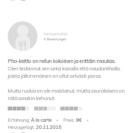
hermannihiiri
4 Bewertungen
Pho-keitto on reilun kokoinen ja erittäin maukas.
Olen testannut sen sekä kanalla että naudanlihalla,
joista jälkimmäinen on ollut selvästi paras.
Muita ruokia en ole maistanut, mutta seuralaiseni on
niitä ainakin kehunut.
Erfahrung:
À la carte
•
Preis:
8€
•
Hinzugefügt:
20.11.2015