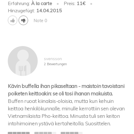
Erfahrung:
À la carte
•
Preis:
11€
•
Hinzugefügt:
14.04.2015
Note 0
svensson
2 Bewertungen
Kävin buffella ihan pikaseltaan - maistoin tavoistani
poiketen keittoakin: se oli tosi ihanan makuista.
Buffen ruoat kiinalais-oloisia, mutta kun kehuin
keittoa henkilökunnalle, minulle kerrottiin sen olevan
Vietnamilaista Pho-keittoa. Minusta tuli sen keiton
intohimoinen ystävä kertaheitolla. Suosittelen.