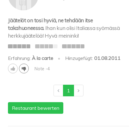
Jäätelöt on tosi hyviä, ne tehdään itse
takahuoneessa.
Ihan kun olisi Italiassa syömässä
herkkujäätelöä! Hyvä meininki!
Erfahrung:
À la carte
•
Hinzugefügt:
01.08.2011
Note -4
1
Restaurant bewerten