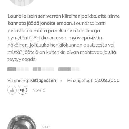
Lounalla isein sen verran kiireinen paikka, ettei sinne
kannata jäädä jonottelemaan.
Lounassalaatti
perustasoa mutta palvelu usein tönkköä ja
hymytöntä. Paikka on usein myös epäsiistin
näköinen. Johtuuko henkilökunnan puutteesta vai
mistä? Jäätelö on kuitenkin aivan mahtavaa ja sitä
täytyy saada.
Erfahrung:
Mittagessen
•
Hinzugefügt:
12.08.2011
Note 0
vesi