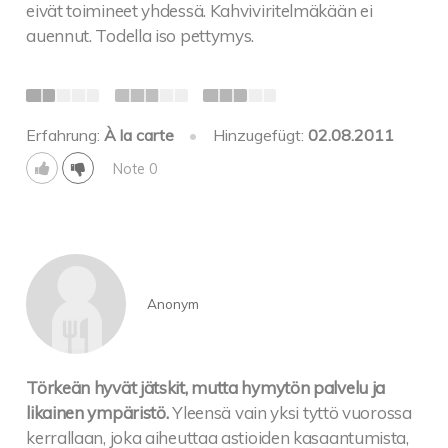
eivät toimineet yhdessä. Kahviviritelmäkään ei
auennut. Todella iso pettymys.
Erfahrung:
À la carte
•
Hinzugefügt:
02.08.2011
Note 0
Anonym
Törkeän hyvät jätskit, mutta hymytön palvelu ja
likainen ympäristö.
Yleensä vain yksi tyttö vuorossa
kerrallaan, joka aiheuttaa astioiden kasaantumista,