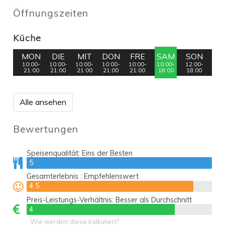
Öffnungszeiten
Küche
MON
DIE
MIT
DON
FRE
SAM
SON
10:00-
10:00-
10:00-
10:00-
10:00-
10:00-
12:00-
21:00
21:00
21:00
21:00
21:00
18:00
18:00
Alle ansehen
Bewertungen
Speisenqualität:
Eins der Besten
5
5
Gesamterlebnis :
Empfehlenswert
4.5
4.5
Preis-Leistungs-Verhältnis:
Besser als Durchschnitt
4
4
Wie werden diese kalkuliert?