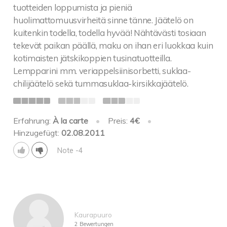
tuotteiden loppumista ja pieniä
huolimattomuusvirheitä sinne tänne. Jäätelö on
kuitenkin todella, todella hyvää! Nähtävästi tosiaan
tekevät paikan päällä, maku on ihan eri luokkaa kuin
kotimaisten jätskikoppien tusinatuotteilla.
Lempparini mm. veriappelsiinisorbetti, suklaa-
chilijäätelö sekä tummasuklaa-kirsikkajäätelö.
Erfahrung:
À la carte
•
Preis:
4€
•
Hinzugefügt:
02.08.2011
Note -4
Kaurapuuro
2 Bewertungen