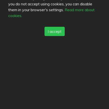
you do not accept using cookies, you can disable
them in your browser's settings.
Read more about
Options
cookies.
Jungle Juice Bar
3.9
I accept
/
5
THAI ORCHID ITIS
4.2
/
5
Cafe Kotileipomo Laine Itäkeskus
4
/
5