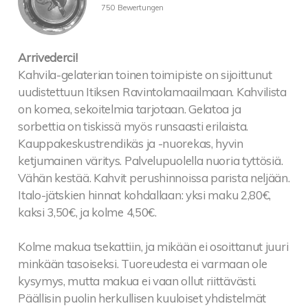
750 Bewertungen
Arrivederci!
Kahvila-gelaterian toinen toimipiste on sijoittunut
uudistettuun Itiksen Ravintolamaailmaan. Kahvilista
on komea, sekoitelmia tarjotaan. Gelatoa ja
sorbettia on tiskissä myös runsaasti erilaista.
Kauppakeskustrendikäs ja -nuorekas, hyvin
ketjumainen väritys. Palvelupuolella nuoria tyttösiä.
Vähän kestää. Kahvit perushinnoissa parista neljään.
Italo-jätskien hinnat kohdallaan: yksi maku 2,80€,
kaksi 3,50€, ja kolme 4,50€.
Kolme makua tsekattiin, ja mikään ei osoittanut juuri
minkään tasoiseksi. Tuoreudesta ei varmaan ole
kysymys, mutta makua ei vaan ollut riittävästi.
Päällisin puolin herkullisen kuuloiset yhdistelmät