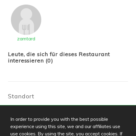
zamtard
Leute, die sich für dieses Restaurant
interessieren (0)
Standort
Itäkatu 1, Itäkeskus, Bulevardi, 2.krs
,
00930
Helsinki
-
Route
In order to provide you with the best possible
http://www.ciaocaffe.fi
experience using this site, we and our affiliates use
itis@ciaocaffe.fi
use cookies. By using the site, you accept cookies. If