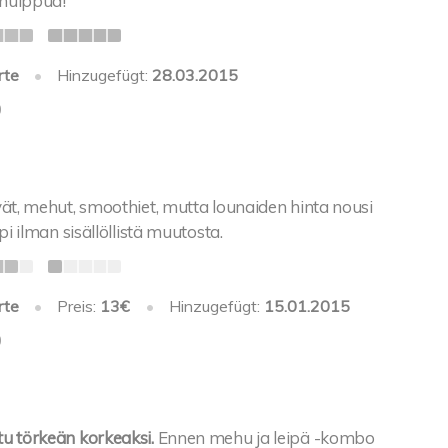
 huippua!
rte
•
Hinzugefügt:
28.03.2015
0
vät, mehut, smoothiet, mutta lounaiden hinta nousi
äpi ilman sisällöllistä muutosta.
rte
•
Preis:
13€
•
Hinzugefügt:
15.01.2015
0
tu törkeän korkeaksi.
Ennen mehu ja leipä -kombo