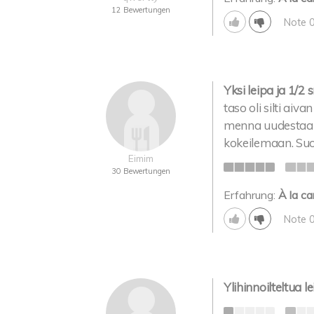
12 Bewertungen
Note 
Yksi leipa ja 1/2 
taso oli silti ai
menna uudestaan.
kokeilemaan. Suos
Eimim
30 Bewertungen
Erfahrung:
À la ca
Note 
Ylihinnoilteltua 