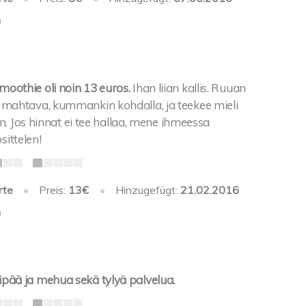
0
smoothie oli noin 13 euros.
Ihan liian kallis. Ruuan
van mahtava, kummankin kohdalla, ja teekee mieli
 Jos hinnat ei tee hallaa, mene ihmeessa
ittelen!
rte
•
Preis:
13€
•
Hinzugefügt:
21.02.2016
0
leipää ja mehua sekä tylyä palvelua.