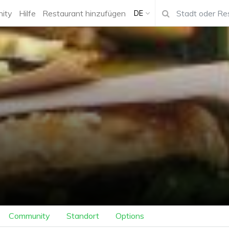
ity
Hilfe
Restaurant hinzufügen
DE
Community
Standort
Options