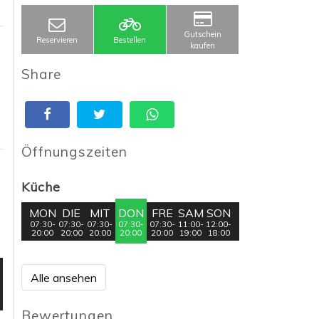
Gutschein
Reservieren
Bestellen
kaufen
Share
Öffnungszeiten
Küche
MON
DIE
MIT
DON
FRE
SAM
SON
07:30-
07:30-
07:30-
07:30-
07:30-
11:00-
12:00-
20:00
20:00
20:00
20:00
20:00
19:00
18:00
Alle ansehen
Bewertungen