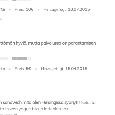
rte
•
Preis:
10€
•
Hinzugefügt:
10.07.2015
-1
ettömän hyviä, mutta palvelussa on parantamisen
rte
•
Preis:
6€
•
Hinzugefügt:
15.04.2015
0
 sandwich mitä olen Helsingissä syönyt!
! Kiitosta
 frozen yogurtista ja lattenkin sain