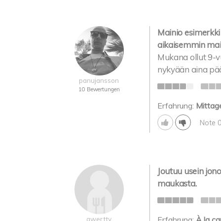
Mainio esimerkki 
aikaisemmin mais
Mukana ollut 9-vu
nykyään aina pää
panujansson
10 Bewertungen
Erfahrung:
Mittag
Note 
Joutuu usein jon
maukasta.
qwertty
Erfahrung:
À la ca