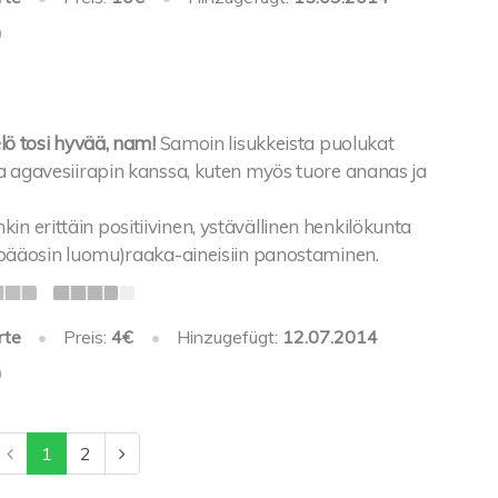
0
elö tosi hyvää, nam!
Samoin lisukkeista puolukat
ta agavesiirapin kanssa, kuten myös tuore ananas ja
 erittäin positiivinen, ystävällinen henkilökunta
 (pääosin luomu)raaka-aineisiin panostaminen.
rte
•
Preis:
4€
•
Hinzugefügt:
12.07.2014
0
1
2