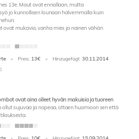
 lähes 13e. Maut ovat ennallaan, mutta
syö jo kunnollisen lounaan halvemmalla kuin
 mehun.
ät ovat mukavia, vanha mies ja nainen vähän
rte
•
Preis:
13€
•
Hinzugefügt:
30.11.2014
-1
mbot ovat aina olleet hyvän makuisia ja tuoreen
n ollut sujuvaa ja nopeaa, ottaen huomioon sen että
tilauksesta.
rte
•
Preis:
10€
•
Hinzugefügt:
15.09.2014