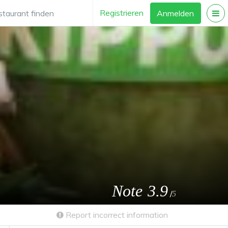
Registrieren
Anmelden
Note
3.9
/
5
Report incorrect information