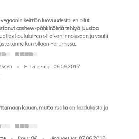
vegaanin keittiön luovuudesta, en ollut
tanut cashew-pähkinöistä tehtyä juustoa.
otias koululainen oli aivan innoissaan ja vaatii
stä tänne kun ollaan Forumissa.
essen
•
Hinzugefügt:
06.09.2017
0
ottamaan kauan, mutta ruoka on laadukasta ja
rte
•
Preis:
8€
•
Hinzugefügt:
07.06.2016