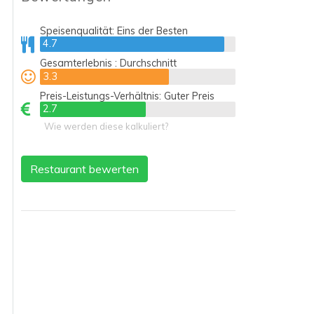
Speisenqualität:
Eins der Besten
4.7
4.7
Gesamterlebnis :
Durchschnitt
3.3
3.3
Preis-Leistungs-Verhältnis:
Guter Preis
2.7
2.7
Wie werden diese kalkuliert?
Restaurant bewerten