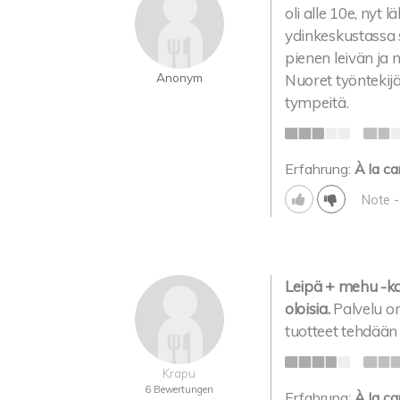
oli alle 10e, nyt
ydinkeskustassa 
pienen leivän ja
Anonym
Nuoret työntekij
tympeitä.
Erfahrung:
À la ca
Note 
Leipä + mehu -ko
oloisia.
Palvelu o
tuotteet tehdään 
Krapu
6 Bewertungen
Erfahrung:
À la ca