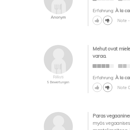
Erfahrung:
À la ca
Anonym
Note 
Mehut ovat miel
varaa.
Rillisti
Erfahrung:
À la ca
5 Bewertungen
Note 
Paras vegaaninen
myös vegaanisesta