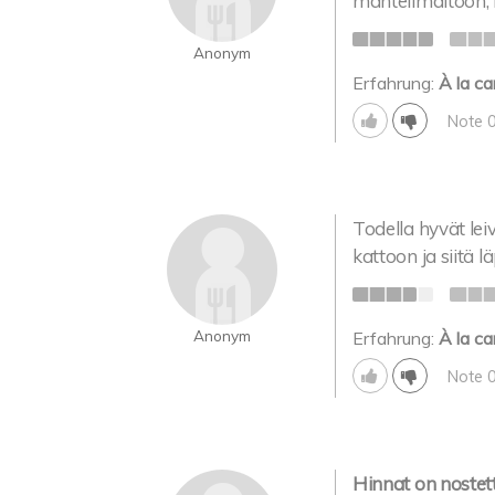
mantelimaitoon,
Anonym
Erfahrung:
À la ca
Note 
Todella hyvät lei
kattoon ja siitä l
Anonym
Erfahrung:
À la ca
Note 
Hinnat on nostet