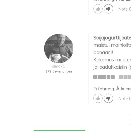
Note 
Soijajogurttijäät
maistui mainioil
banaani!
Kokemus muutenkin
simo79
ja laadukkaisiin
179 Bewertungen
Erfahrung:
À la ca
Note 