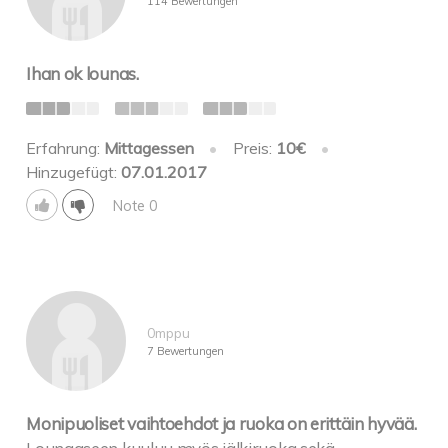
114 Bewertungen
Ihan ok lounas.
Erfahrung:
Mittagessen
•
Preis:
10€
•
Hinzugefügt:
07.01.2017
Note 0
0mppu
7 Bewertungen
Monipuoliset vaihtoehdot ja ruoka on erittäin hyvää.