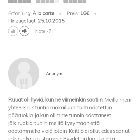
Erfahrung:
À la carte
•
Preis:
16€
•
Hinzugefügt:
25.10.2015
Note -7
Anonym
Ruuat oli hyviä, kun ne viimeinkin saatiin.
Meillä meni
yhteensä 3 tuntia ruokailuun: tunti odotettiin
pääruokia, ja kun olimme tunnin odottaneet
jälkiruokia, tultiin meiltä kysymään että
odotammeko vielä jotain. Keittiö ei ollut edes saanut
jälkiruokatilaustamme. Pyydettiin lopulta että