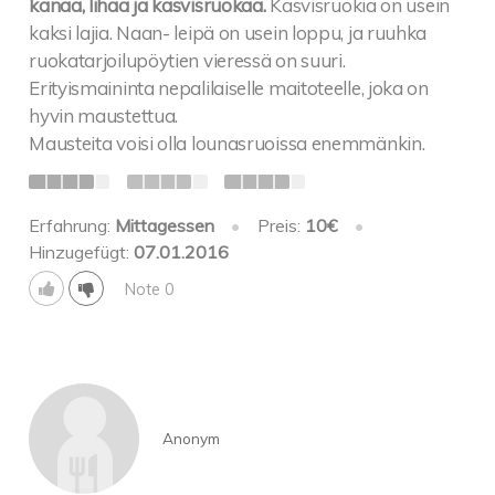
kanaa, lihaa ja kasvisruokaa.
Kasvisruokia on usein
kaksi lajia. Naan- leipä on usein loppu, ja ruuhka
ruokatarjoilupöytien vieressä on suuri.
Erityismaininta nepalilaiselle maitoteelle, joka on
hyvin maustettua.
Mausteita voisi olla lounasruoissa enemmänkin.
Erfahrung:
Mittagessen
•
Preis:
10€
•
Hinzugefügt:
07.01.2016
Note 0
Anonym