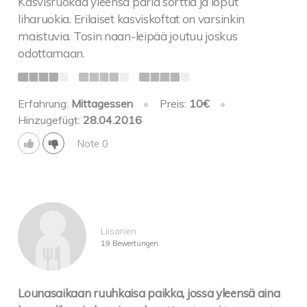
Kasvisruokaa yleensä paria sorttia ja loput
liharuokia. Erilaiset kasviskoftat on varsinkin
maistuvia. Tosin naan-leipää joutuu joskus
odottamaan.
Erfahrung:
Mittagessen
•
Preis:
10€
•
Hinzugefügt:
28.04.2016
Note 0
Liisanen
19 Bewertungen
Lounasaikaan ruuhkaisa paikka, jossa yleensä aina