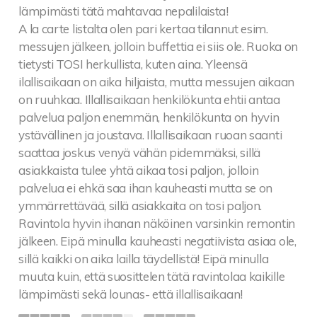
lämpimästi tätä mahtavaa nepalilaista!
A la carte listalta olen pari kertaa tilannut esim.
messujen jälkeen, jolloin buffettia ei siis ole. Ruoka on
tietysti TOSI herkullista, kuten aina. Yleensä
ilallisaikaan on aika hiljaista, mutta messujen aikaan
on ruuhkaa. Illallisaikaan henkilökunta ehtii antaa
palvelua paljon enemmän, henkilökunta on hyvin
ystävällinen ja joustava. Illallisaikaan ruoan saanti
saattaa joskus venyä vähän pidemmäksi, sillä
asiakkaista tulee yhtä aikaa tosi paljon, jolloin
palvelua ei ehkä saa ihan kauheasti mutta se on
ymmärrettävää, sillä asiakkaita on tosi paljon.
Ravintola hyvin ihanan näköinen varsinkin remontin
jälkeen. Eipä minulla kauheasti negatiivista asiaa ole,
sillä kaikki on aika lailla täydellistä! Eipä minulla
muuta kuin, että suosittelen tätä ravintolaa kaikille
lämpimästi sekä lounas- että illallisaikaan!