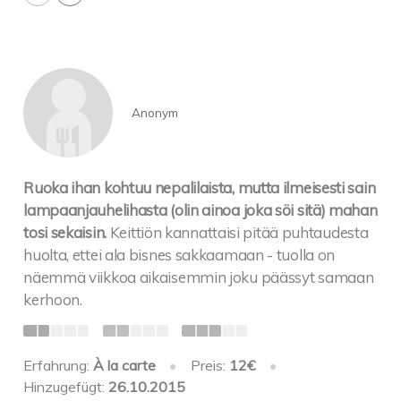
Anonym
Ruoka ihan kohtuu nepalilaista, mutta ilmeisesti sain
lampaanjauhelihasta (olin ainoa joka söi sitä) mahan
tosi sekaisin.
Keittiön kannattaisi pitää puhtaudesta
huolta, ettei ala bisnes sakkaamaan - tuolla on
näemmä viikkoa aikaisemmin joku päässyt samaan
kerhoon.
Erfahrung:
À la carte
•
Preis:
12€
•
Hinzugefügt:
26.10.2015