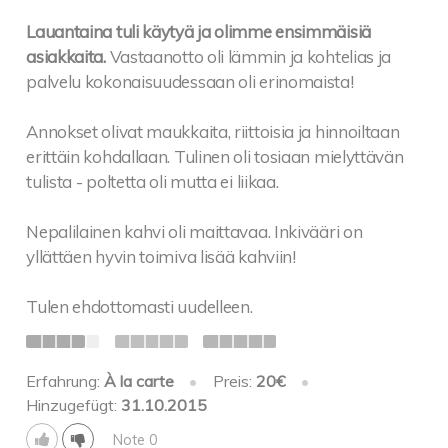
Lauantaina tuli käytyä ja olimme ensimmäisiä
asiakkaita.
Vastaanotto oli lämmin ja kohtelias ja
palvelu kokonaisuudessaan oli erinomaista!
Annokset olivat maukkaita, riittoisia ja hinnoiltaan
erittäin kohdallaan. Tulinen oli tosiaan mielyttävän
tulista - poltetta oli mutta ei liikaa.
Nepalilainen kahvi oli maittavaa. Inkivääri on
yllättäen hyvin toimiva lisää kahviin!
Tulen ehdottomasti uudelleen.
Erfahrung:
À la carte
•
Preis:
20€
•
Hinzugefügt:
31.10.2015
Note 0