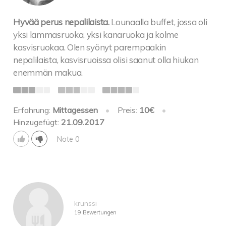
Hyvää perus nepalilaista.
Lounaalla buffet, jossa oli
yksi lammasruoka, yksi kanaruoka ja kolme
kasvisruokaa. Olen syönyt parempaakin
nepalilaista, kasvisruoissa olisi saanut olla hiukan
enemmän makua.
Erfahrung:
Mittagessen
•
Preis:
10€
•
Hinzugefügt:
21.09.2017
Note 0
krunssi
19 Bewertungen