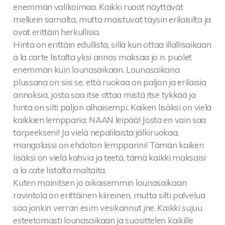
enemmän valikoimaa. Kaikki ruoat näyttävät
melkein samalta, mutta maistuvat täysin erilaisilta ja
ovat erittäin herkullisia.
Hinta on erittäin edullista, sillä kun ottaa illallisaikaan
a la carte listalta yksi annos maksaa jo n. puolet
enemmän kuin lounasaikaan. Lounasaikana
plussana on siis se, että ruokaa on paljon ja erilaisia
annoksia, josta saa itse ottaa mistä itse tykkää ja
hinta on silti paljon alhaisempi. Kaiken lisäksi on vielä
kaikkien lempparia: NAAN leipää! Josta en vain saa
tarpeekseni! Ja vielä nepalilaista jälkiruokaa,
mangolassi on ehdoton lempparini! Tämän kaiken
lisäksi on vielä kahvia ja teetä, tämä kaikki maksaisi
a la cate listalta maltaita.
Kuten mainitsen jo aikaisemmin lounasaikaan
ravintola on erittäinen kiireinen, mutta silti palvelua
saa jonkin verran esim vesikannut jne. Kaikki sujuu
esteetomasti lounasaikaan ja suosittelen kaikille