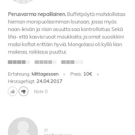
Perusvarma nepalilainen.
Buffetpöytä mahdollistaa
hieman monipuolisemman lounaan, jossa myös
naan-leivän ja riisin osuutta saa kontrolloitua. Sekä
liha- että kasvisruoat maukkaita, ja omat suosikkini
malai koftat erittäin hyviä. Mangolassi oli kyllä liian
makeaa, raikkaus puuttui.
Erfahrung:
Mittagessen
•
Preis:
10€
•
Hinzugefügt:
24.04.2017
Note 0
jtl