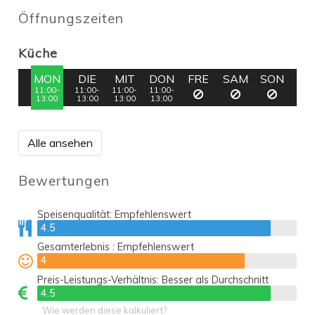
Öffnungszeiten
Küche
MON
DIE
MIT
DON
FRE
SAM
SON
11:00-
11:00-
11:00-
11:00-
13:00
13:00
13:00
13:00
Alle ansehen
Bewertungen
Speisenqualität:
Empfehlenswert
4.5
4.5
Gesamterlebnis :
Empfehlenswert
4
4
Preis-Leistungs-Verhältnis:
Besser als Durchschnitt
4.5
4.5
Wie werden diese kalkuliert?