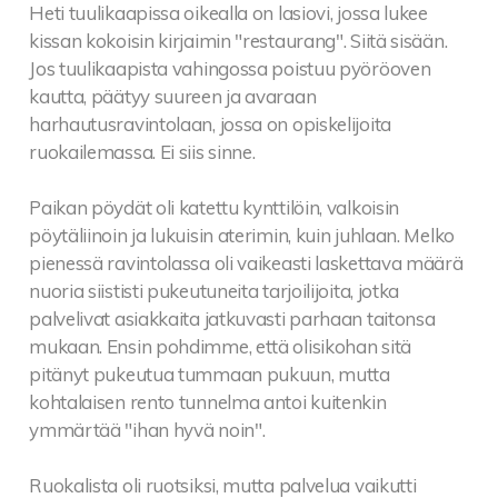
Heti tuulikaapissa oikealla on lasiovi, jossa lukee
kissan kokoisin kirjaimin "restaurang". Siitä sisään.
Jos tuulikaapista vahingossa poistuu pyöröoven
kautta, päätyy suureen ja avaraan
harhautusravintolaan, jossa on opiskelijoita
ruokailemassa. Ei siis sinne.
Paikan pöydät oli katettu kynttilöin, valkoisin
pöytäliinoin ja lukuisin aterimin, kuin juhlaan. Melko
pienessä ravintolassa oli vaikeasti laskettava määrä
nuoria siististi pukeutuneita tarjoilijoita, jotka
palvelivat asiakkaita jatkuvasti parhaan taitonsa
mukaan. Ensin pohdimme, että olisikohan sitä
pitänyt pukeutua tummaan pukuun, mutta
kohtalaisen rento tunnelma antoi kuitenkin
ymmärtää "ihan hyvä noin".
Ruokalista oli ruotsiksi, mutta palvelua vaikutti