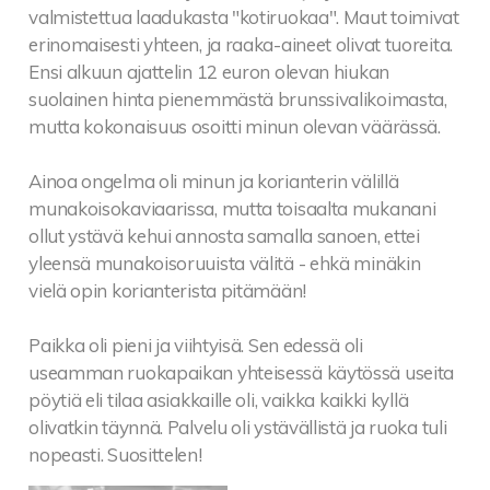
valmistettua laadukasta "kotiruokaa". Maut toimivat
erinomaisesti yhteen, ja raaka-aineet olivat tuoreita.
Ensi alkuun ajattelin 12 euron olevan hiukan
suolainen hinta pienemmästä brunssivalikoimasta,
mutta kokonaisuus osoitti minun olevan väärässä.
Ainoa ongelma oli minun ja korianterin välillä
munakoisokaviaarissa, mutta toisaalta mukanani
ollut ystävä kehui annosta samalla sanoen, ettei
yleensä munakoisoruuista välitä - ehkä minäkin
vielä opin korianterista pitämään!
Paikka oli pieni ja viihtyisä. Sen edessä oli
useamman ruokapaikan yhteisessä käytössä useita
pöytiä eli tilaa asiakkaille oli, vaikka kaikki kyllä
olivatkin täynnä. Palvelu oli ystävällistä ja ruoka tuli
nopeasti. Suosittelen!