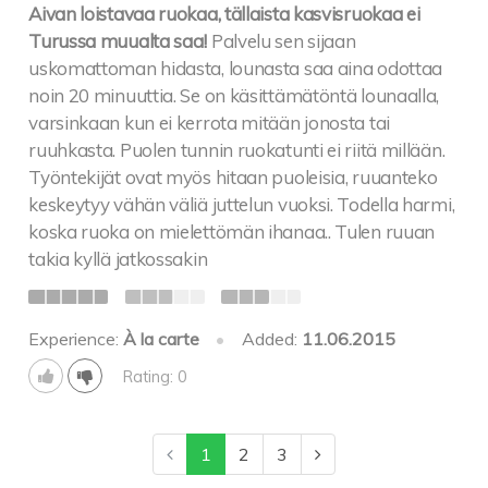
Aivan loistavaa ruokaa, tällaista kasvisruokaa ei
Turussa muualta saa!
Palvelu sen sijaan
uskomattoman hidasta, lounasta saa aina odottaa
noin 20 minuuttia. Se on käsittämätöntä lounaalla,
varsinkaan kun ei kerrota mitään jonosta tai
ruuhkasta. Puolen tunnin ruokatunti ei riitä millään.
Työntekijät ovat myös hitaan puoleisia, ruuanteko
keskeytyy vähän väliä juttelun vuoksi. Todella harmi,
koska ruoka on mielettömän ihanaa.. Tulen ruuan
takia kyllä jatkossakin
Experience:
À la carte
•
Added:
11.06.2015
Rating: 0
1
2
3