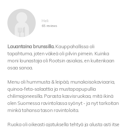
Heli
65 reviews
Lauantaina brunssilla.
Kauppahallissa oli
tapahtuma, joten väkeä oli pilvin pimein. Kuinka
moni lounastaja oli Rootsin asiakas, en kuitenkaan
osaa sanoa.
Menu oli hummusta & leipää, munakoisokaviaaria,
quinoa-feta-salaattia ja mustapapupullia
chilimajoneesilla. Parasta kasvisruokaa, mitä ikinä
olen Suomessa ravintolassa syönyt - ja nyt tarkoitan
minkä tahansa tason ravintoloita.
Ruoka oli oikeasti ajatuksella tehtyä ja alusta asti itse