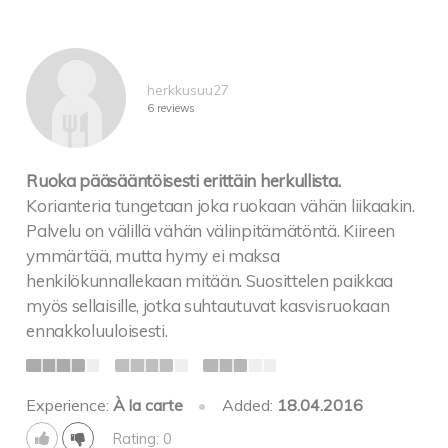
herkkusuu27
6 reviews
Ruoka pääsääntöisesti erittäin herkullista.
Korianteria tungetaan joka ruokaan vähän liikaakin.
Palvelu on välillä vähän välinpitämätöntä. Kiireen
ymmärtää, mutta hymy ei maksa
henkilökunnallekaan mitään. Suosittelen paikkaa
myös sellaisille, jotka suhtautuvat kasvisruokaan
ennakkoluuloisesti.
Experience:
À la carte
•
Added:
18.04.2016
Rating: 0