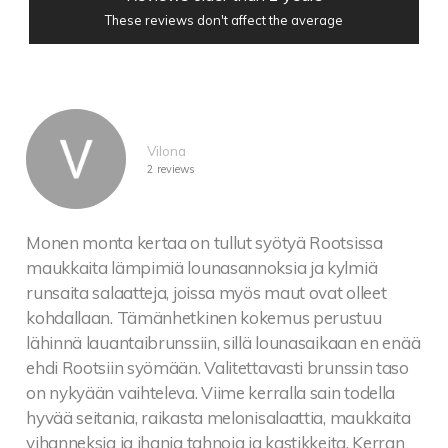
These reviews don't affect the average
Vilona
2 reviews
Monen monta kertaa on tullut syötyä Rootsissa
maukkaita lämpimiä lounasannoksia ja kylmiä
runsaita salaatteja, joissa myös maut ovat olleet
kohdallaan. Tämänhetkinen kokemus perustuu
lähinnä lauantaibrunssiin, sillä lounasaikaan en enää
ehdi Rootsiin syömään. Valitettavasti brunssin taso
on nykyään vaihteleva. Viime kerralla sain todella
hyvää seitania, raikasta melonisalaattia, maukkaita
vihanneksia ja ihania tahnoja ja kastikkeita. Kerran