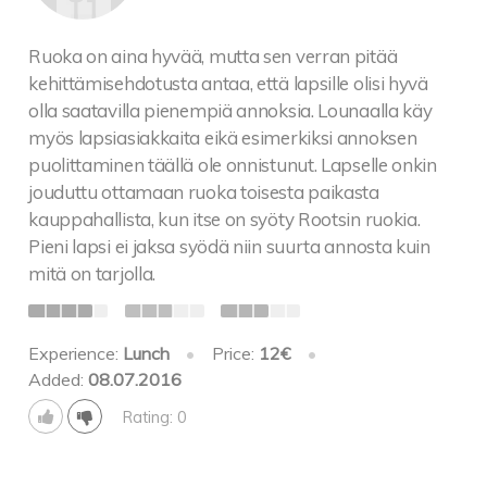
Ruoka on aina hyvää, mutta sen verran pitää
kehittämisehdotusta antaa, että lapsille olisi hyvä
olla saatavilla pienempiä annoksia. Lounaalla käy
myös lapsiasiakkaita eikä esimerkiksi annoksen
puolittaminen täällä ole onnistunut. Lapselle onkin
jouduttu ottamaan ruoka toisesta paikasta
kauppahallista, kun itse on syöty Rootsin ruokia.
Pieni lapsi ei jaksa syödä niin suurta annosta kuin
mitä on tarjolla.
Experience:
Lunch
•
Price:
12€
•
Added:
08.07.2016
Rating: 0