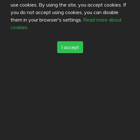
use cookies. By using the site, you accept cookies. If
Fans (2)
you do not accept using cookies, you can disable
them in your browser's settings.
Read more about
These people have marked this restaurant as a
cookies.
favourite.
I accept
gratiini
b0bafett
People interested in this restaurant (1)