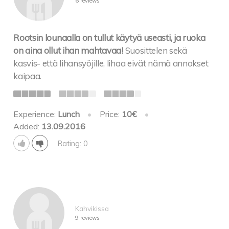
6 reviews
Rootsin lounaalla on tullut käytyä useasti, ja ruoka
on aina ollut ihan mahtavaa!
Suosittelen sekä
kasvis- että lihansyöjille, lihaa eivät nämä annokset
kaipaa.
Experience:
Lunch
•
Price:
10€
•
Added:
13.09.2016
Rating: 0
Kahvikissa
9 reviews