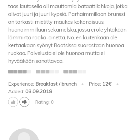
taas lautasella oli mauttomia bataattilohkoja, jotka
olivat juuri ja juuri kypsiä. Parhaimmillaan brunssi
on tarkasti mietitty maukas kokonaisuus,
huonoimmillaan sekamelska, jossa ei ole yhtäkään
lämmintä raaka-ainetta. No, en kuitenkaan ole
kertaakaan syönyt Rootsissa suorastaan huonoa
ruokaa. Palvelusta ei ole huonoa mutta ei
hyvääkään sanottavaa.
Experience:
Breakfast / brunch
•
Price:
12€
•
Added:
03.09.2018
Rating: 0