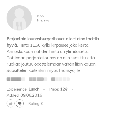
leoo
8 reviews
Perjantain lounasburgerit ovat olleet aina todella
hyviä.
Hinta 11,50 kyllä kirpaisee joka kerta.
Annoskokoon nähden hinta on ylimitoitettu.
Toisinaan perjantailounas on niin suosittu, että
ruokaa joutuu odottelemaan vähän liian kauan.
Suosittelen kuitenkin, myös lihansyöjille!
Experience:
Lunch
•
Price:
12€
•
Added:
09.06.2016
Rating: 0