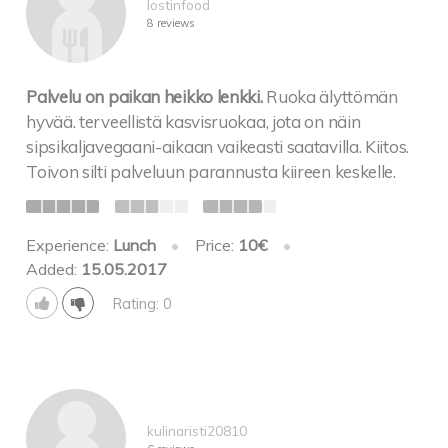
lostinfood
8 reviews
Palvelu on paikan heikko lenkki.
Ruoka älyttömän
hyvää. terveellistä kasvisruokaa, jota on näin
sipsikaljavegaani-aikaan vaikeasti saatavilla. Kiitos.
Toivon silti palveluun parannusta kiireen keskelle.
Experience:
Lunch
•
Price:
10€
•
Added:
15.05.2017
Rating: 0
kulinaristi20810