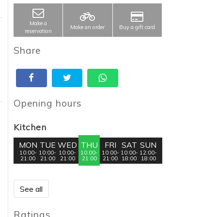
Make a
Make an order
Buy a gift card
reservation
Share
Opening hours
Kitchen
MON
TUE
WED
THU
FRI
SAT
SUN
10:00-
10:00-
10:00-
10:00-
10:00-
10:00-
12:00-
21:00
21:00
21:00
21:00
21:00
18:00
18:00
See all
Ratings