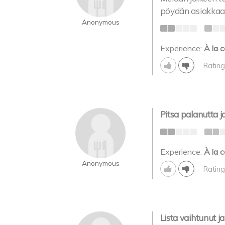
pöydän asiakkaat 
Anonymous
Experience:
À la c
Rating
Pitsa palanutta ja 
Experience:
À la c
Anonymous
Rating
Lista vaihtunut ja