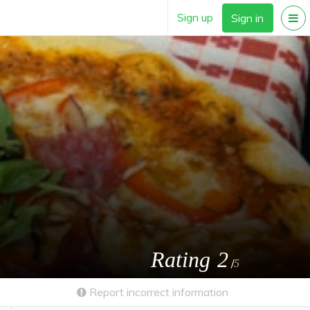
Sign up
Sign in
Rating
2
/
5
Report incorrect information