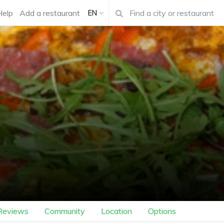
Help
Add a restaurant
EN
Reviews
Community
Location
Options