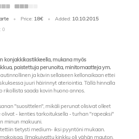
arte
•
Price:
18€
•
Added:
10.10.2015
: 0
in konjakkikastikkeella, mukana myös
kkua, paistettuja perunoita, minitomaatteja ym.
autinnollinen ja kävin sellaiseen kellonaikaan ettei
kuksessa juuri häirinnyt ateriointia. Tällä hinnalla
 jo rikollista saada kovin huono annos.
anan "suosittelen", mikäli perunat olisivat olleet
olivat - kenties tarkoituksella - turhan "rapeaksi"
kin minun makuuni.
stettiin tietysti medium- iksi pyyntöni mukaan.
n makoisaa. Ilmakuivattu kinkku oli vähän mauton,