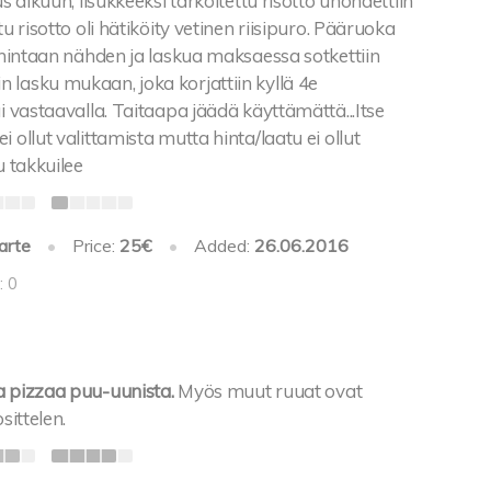
us alkuun, lisukkeeksi tarkoitettu risotto unohdettiin
tu risotto oli hätiköity vetinen riisipuro. Pääruoka
i hintaan nähden ja laskua maksaessa sotkettiin
 lasku mukaan, joka korjattiin kyllä 4e
ai vastaavalla. Taitaapa jäädä käyttämättä...Itse
 ollut valittamista mutta hinta/laatu ei ollut
u takkuilee
arte
•
Price:
25€
•
Added:
26.06.2016
: 0
a pizzaa puu-uunista.
Myös muut ruuat ovat
sittelen.