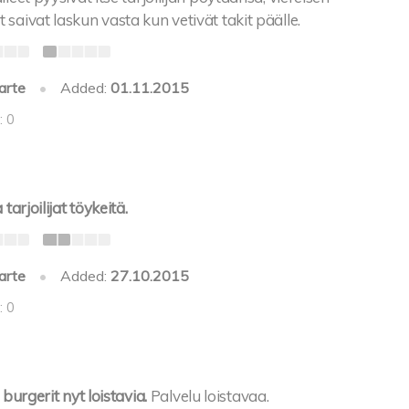
saivat laskun vasta kun vetivät takit päälle.
arte
•
Added:
01.11.2015
: 0
tarjoilijat töykeitä.
arte
•
Added:
27.10.2015
: 0
 burgerit nyt loistavia.
Palvelu loistavaa.