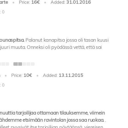
arte
•
Price:
16€
•
Added:
31.01.2016
: 0
lounaspitsa.
Palanut kanapitsa jossa oli tasan kuusi
uuri muuta. Onneksi oli pyödässä vettä, että sai
h
•
Price:
10€
•
Added:
13.11.2015
: 0
uttia tarjoilijaa ottamaan tilauksemme, viimein
lähdemme etsimään ravintolan jossa saa ruokaa.
.
leet pyysivät itse tarjoilijan pöytäänsä, viereisen