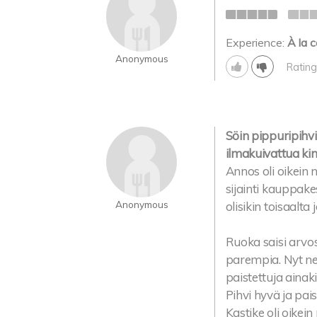
Experience:
À la c
Anonymous
Rating
Söin pippuripihv
ilmakuivattua kin
Annos oli oikein n
sijainti kauppakes
Anonymous
olisikin toisaalta
Ruoka saisi arvos
parempia. Nyt ne 
paistettuja aina
Pihvi hyvä ja pai
Kastike oli oikei