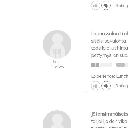
Rating
Lounassalaatti ol
sisälsi savulohta,
todella ollut hint
pettymys, en suos
tinuli
4 reviews
Experience:
Lunc
Rating
Jäi ensimmäiseksi
tarjoilijoiden vik