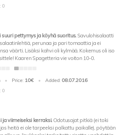
: 0
i suuri pettymys ja köyhä suoritus.
Savulohisalaatti
 salaatinlehtiä, perunaa ja pari tomaattia ja ei
ansa väärti. Lisäksi kahvi oli kylmää. Kokemus oli iso
ittele! Kaaren Spagetteria vie voiton 10-0.
h
•
Price:
10€
•
Added:
08.07.2016
: 0
 ja viimeiseksi kerraksi.
Odotusajat pitkiä (ei toki
a jos heitä ei ole tarpeeksi palkattu paikalle), pöytään