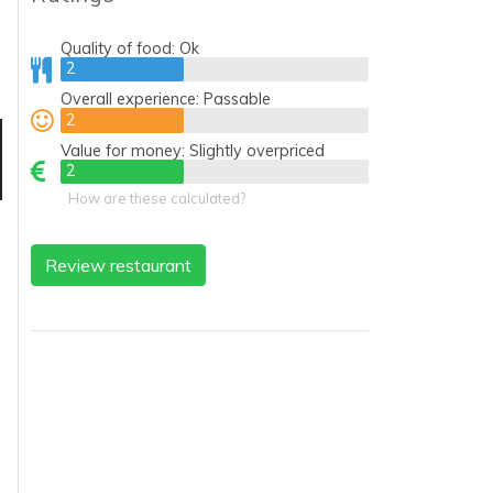
Quality of food:
Ok
2
2
Overall experience:
Passable
2
2
Value for money:
Slightly overpriced
2
2
How are these calculated?
Review restaurant