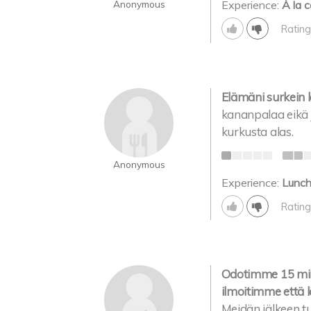
Anonymous
Experience:
À la c
Rating
Elämäni surkein 
kananpalaa eikä j
kurkusta alas.
Anonymous
Experience:
Lunc
Rating
Odotimme 15 minu
ilmoitimme että 
Meidän jälkeen tul