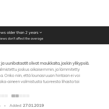
ws older than 2 years
iews don't affect the average
ja uunibataatit olivat maukkaita, joskin ylikypsiä.
 valmistettu joskus aikaisemmin, ja lämmitetty
. Onko niin, että lounasruuan hintaan ei voi
aka-aineen valmistusta tuoreesta lihasta tai
h
•
Added:
27.01.2019