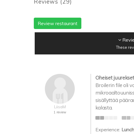
Reviews
(
29
)
Review restaurant
Revie
These rev
Oheiset juurekset 
Broilerin file oli
mikroaaltouunissa
sisällyttää päära
LiisaM
kalasta.
1 review
Experience:
Lunc