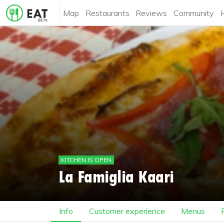
Map
Restaurants
Reviews
Community
KITCHEN IS OPEN
La Famiglia Kaari
Info
Customer experience
Menus