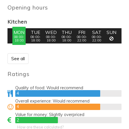
Opening hours
Kitchen
MON
TUE
WED
THU
FRI
SAT
SUN
08:00-
08:00-
08:00-
08:00-
08:00-
08:00-
18:00
18:00
18:00
18:00
22:00
22:00
See all
Ratings
Quality of food:
Would recommend
4
4
Overall experience:
Would recommend
4
4
Value for money:
Slightly overpriced
2
2
How are these calculated?