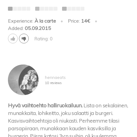
Experience:
À la carte
•
Price:
14€
•
Added:
05.09.2015
Rating: 0
hennaeats
10 reviews
Hyvä vaihtoehto halliruokailuun.
Lista on sekalainen,
munakkaita, lohikeitto, joku salaatti ja burgeri.
Kasvisvaihtoehtoja oli niukasti. Perheemme tilasi
parsapiiraan, munakkaan kauden kasviksilla ja
burgerin. Piiras katosi 3v:n suihin, oli kuulemma