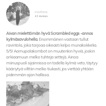
iravihma
43 reviews
Aivan mielettömän hyvä Scrambled eggs -annos
kylmäsavulohella.
Ensimmäinen vastaan tullut
ravintola, joka tarjoaa oikeasti kelpo munakokkelia.
5/5! Aamupalakombot on muutenkin hyviä, joskin
arkiaamuun melko tuhteja settejä. Ainoa
miinuspuoli sijainnissa on todella kylmä veto, täytyy
kääriytyä vilttiin melko tiukasti, jos viettää yhtään
pidemmän ajan hallissa.