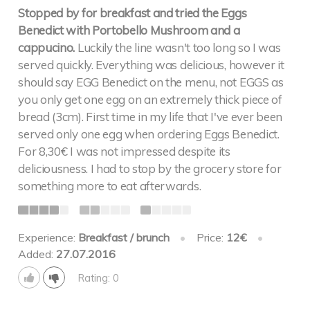
Stopped by for breakfast and tried the Eggs
Benedict with Portobello Mushroom and a
cappucino.
Luckily the line wasn't too long so I was
served quickly. Everything was delicious, however it
should say EGG Benedict on the menu, not EGGS as
you only get one egg on an extremely thick piece of
bread (3cm). First time in my life that I've ever been
served only one egg when ordering Eggs Benedict.
For 8,30€ I was not impressed despite its
deliciousness. I had to stop by the grocery store for
something more to eat afterwards.
Experience:
Breakfast / brunch
•
Price:
12€
•
Added:
27.07.2016
Rating: 0