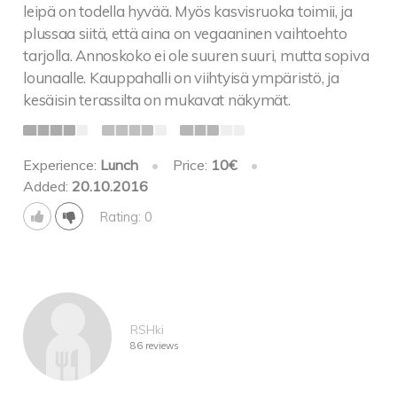
leipä on todella hyvää. Myös kasvisruoka toimii, ja
plussaa siitä, että aina on vegaaninen vaihtoehto
tarjolla. Annoskoko ei ole suuren suuri, mutta sopiva
lounaalle. Kauppahalli on viihtyisä ympäristö, ja
kesäisin terassilta on mukavat näkymät.
Experience:
Lunch
•
Price:
10€
•
Added:
20.10.2016
Rating: 0
RSHki
86 reviews