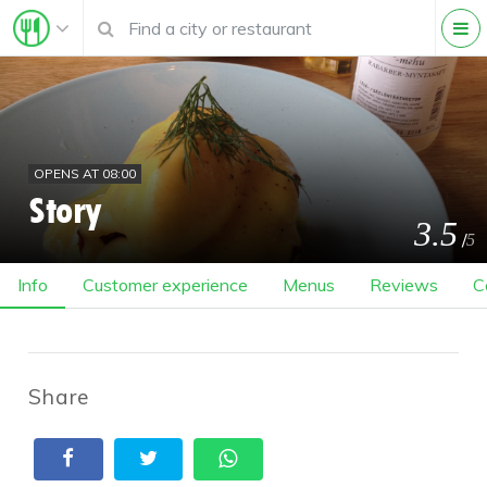
OPENS AT 08:00
Story
3.5
/
5
Info
Customer experience
Menus
Reviews
C
Share