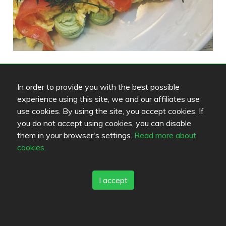
Fans (3)
In order to provide you with the best possible
These people have marked this restaurant as a
experience using this site, we and our affiliates use
favourite.
use cookies. By using the site, you accept cookies. If
you do not accept using cookies, you can disable
them in your browser's settings.
Read more about
cookies.
satsuma
contraflow
iduova
I accept
People interested in this restaurant (4)