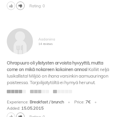
Rating: 0
Aadaniina
14 reviews
Ohrapuuro oli ylistysten arvoista hyvyyttä, mutta
come on mikä nokareen kokoinen annos!
Kalliit neljä
lusikallista! Miljöö on ihana varsinkin aamuauringon
paisteessa. Tarjoilijatytöltä ei hymyä herunut.
Experience:
Breakfast / brunch
•
Price:
7€
•
Added:
15.05.2015