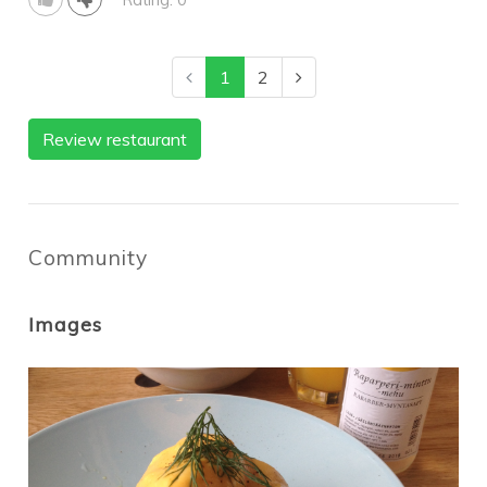
Rating: 0
1
2
Review restaurant
Community
Images