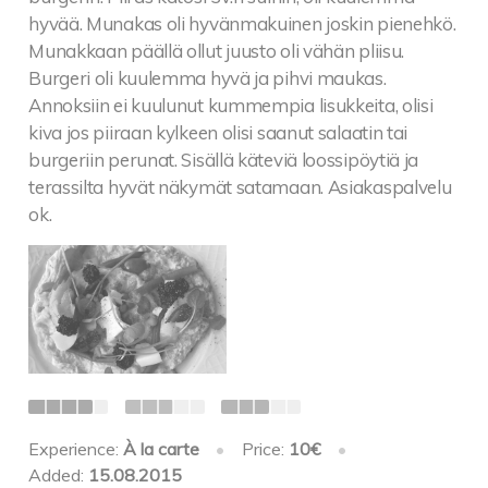
hyvää. Munakas oli hyvänmakuinen joskin pienehkö.
Munakkaan päällä ollut juusto oli vähän pliisu.
Burgeri oli kuulemma hyvä ja pihvi maukas.
Annoksiin ei kuulunut kummempia lisukkeita, olisi
kiva jos piiraan kylkeen olisi saanut salaatin tai
burgeriin perunat. Sisällä käteviä loossipöytiä ja
terassilta hyvät näkymät satamaan. Asiakaspalvelu
ok.
Experience:
À la carte
•
Price:
10€
•
Added:
15.08.2015