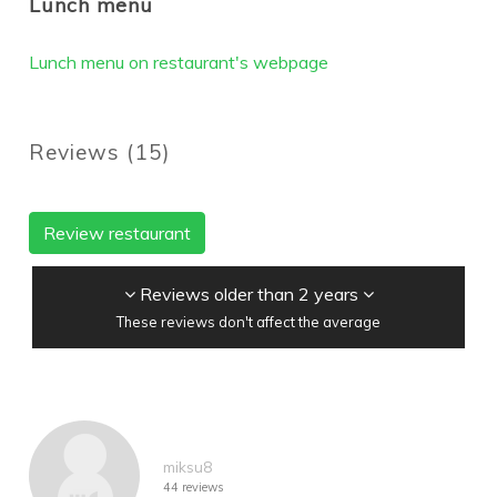
Lunch menu
Lunch menu on restaurant's webpage
Reviews
(
15
)
Review restaurant
Reviews older than 2 years
These reviews don't affect the average
miksu8
44 reviews