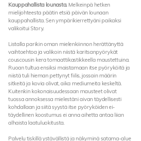
Kauppahallista lounasta.
Melkeinpä hetken
mielijohteesta päätin etsiä päivän lounaan
kauppahallista. Sen ympärikierrettyäni paikaksi
valikoitui Story.
Listalla parikin oman mielenkiinnon herättänyttä
vaihtoehtoa ja valikoin niistä karitsanpyörykät
couscousin kera tomaattikastikkeella maustettuina.
Ruoan tultua ensiksi maistamaan itse pyöryköitä ja
niistä tuli hieman pettynyt fiilis, jossain määrin
sitkeitä ja kovia olivat, aika mediumeita keskeltä.
Kuitenkin kokonaisuudessaan mausteet olivat
tuossa annoksessa mielestäni aivan täydellisesti
kohdallaan ja siitä syystä itse pyöryköiden ei-
täydellinen koostumus ei anna aihetta antaa liian
alhaista laatuluokitusta.
Palvelu tiskillä ystävällistä ja näkyminä satama-alue