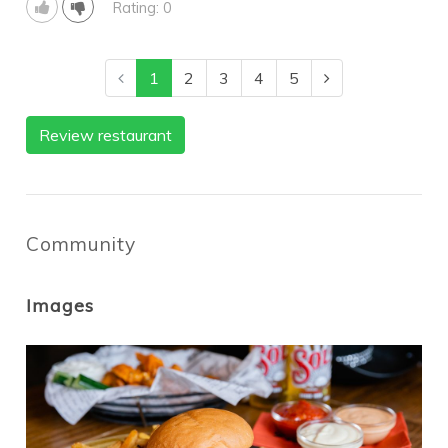
Rating: 0
1
2
3
4
5
Review restaurant
Community
Images