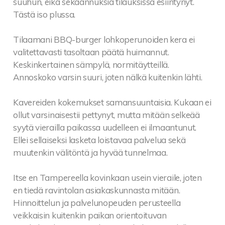
suuhun, eikä sekaannuksia tilauksissa esiintynyt.
Tästä iso plussa.
Tilaamani BBQ-burger lohkoperunoiden kera ei
valitettavasti tasoltaan päätä huimannut.
Keskinkertainen sämpylä, normitäytteillä.
Annoskoko varsin suuri, joten nälkä kuitenkin lähti.
Kavereiden kokemukset samansuuntaisia. Kukaan ei
ollut varsinaisestii pettynyt, mutta mitään selkeää
syytä vierailla paikassa uudelleen ei ilmaantunut.
Ellei sellaiseksi lasketa loistavaa palvelua sekä
muutenkin välitöntä ja hyvää tunnelmaa.
Itse en Tampereella kovinkaan usein vieraile, joten
en tiedä ravintolan asiakaskunnasta mitään.
Hinnoittelun ja palvelunopeuden perusteella
veikkaisin kuitenkin paikan orientoituvan