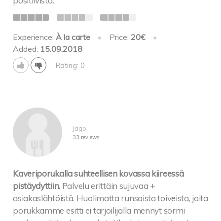
positiivista.
Experience:
À la carte
•
Price:
20€
•
Added:
15.09.2018
Rating: 0
Jago
33 reviews
Kaveriporukalla suhteellisen kovassa kiireessä
pistäydyttiin.
Palvelu erittäin sujuvaa +
asiakaslähtöistä. Huolimatta runsaista toiveista, joita
porukkamme esitti ei tarjoilijalla mennyt sormi