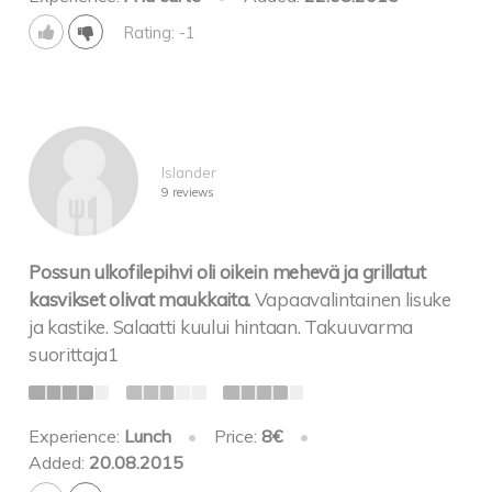
Rating: -1
Islander
9 reviews
Possun ulkofilepihvi oli oikein mehevä ja grillatut
kasvikset olivat maukkaita.
Vapaavalintainen lisuke
ja kastike. Salaatti kuului hintaan. Takuuvarma
suorittaja1
Experience:
Lunch
•
Price:
8€
•
Added:
20.08.2015