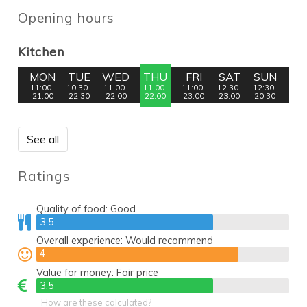
Opening hours
Kitchen
MON
TUE
WED
THU
FRI
SAT
SUN
11:00-
10:30-
11:00-
11:00-
11:00-
12:30-
12:30-
21:00
22:30
22:00
22:00
23:00
23:00
20:30
See all
Ratings
Quality of food:
Good
3.5
3.5
Overall experience:
Would recommend
4
4
Value for money:
Fair price
3.5
3.5
How are these calculated?