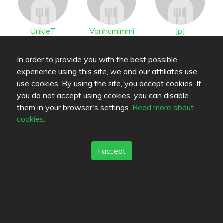
UnkleT
Vanhamimmi
JpJ
In order to provide you with the best possible
experience using this site, we and our affiliates use
use cookies. By using the site, you accept cookies. If
you do not accept using cookies, you can disable
them in your browser's settings.
Read more about
Burning
Tnord
jesusshaves
cookies.
People interested in this restaurant (2)
I accept
Goldi
Jk_barnum