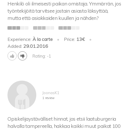
Henkilö oli ilmeisesti paikan omistaja. Ymmärrän, jos
työntekijöitä tarvitsee jostain asiasta läksyttää,
mutta että asiakkaiden kuullen ja nähden?
Experience:
À la carte
•
Price:
13€
•
Added:
29.01.2016
Rating: -1
JoonasK1
1 review
Opiskelijaystävälliset hinnat, jos etsii laatuburgeria
halvalla tampereella, hakkaa kaikki muut paikat 100