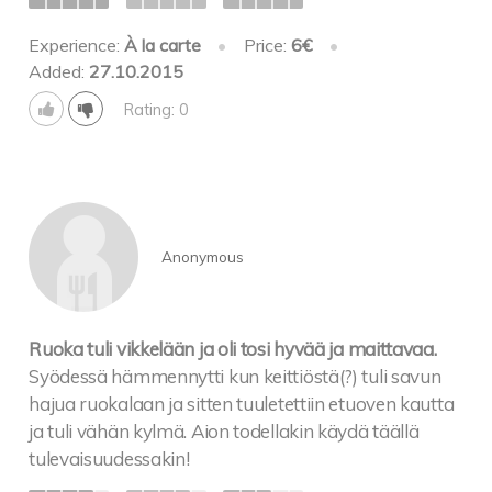
Experience:
À la carte
•
Price:
6€
•
Added:
27.10.2015
Rating: 0
Anonymous
Ruoka tuli vikkelään ja oli tosi hyvää ja maittavaa.
Syödessä hämmennytti kun keittiöstä(?) tuli savun
hajua ruokalaan ja sitten tuuletettiin etuoven kautta
ja tuli vähän kylmä. Aion todellakin käydä täällä
tulevaisuudessakin!