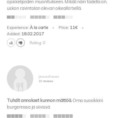
opiskelijoiden muonitukseen. Mikäli näin todella on,
uskon ravintolan olevan oikealla tiellä.
Experience:
À la carte
•
Price:
11€
•
Added:
18.02.2017
Rating: 0
jesusshaves
10 reviews
Tuhdit annokset kunnon mättöä.
Oma suosikkini
burgereissa ja siivissä