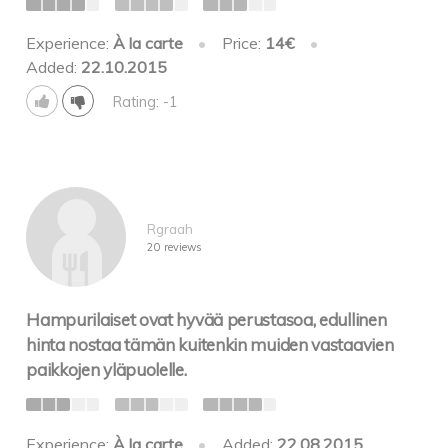
Experience:
À la carte
•
Price:
14€
•
Added:
22.10.2015
Rating: -1
Rgraah
20 reviews
Hampurilaiset ovat hyvää perustasoa, edullinen
hinta nostaa tämän kuitenkin muiden vastaavien
paikkojen yläpuolelle.
Experience:
À la carte
•
Added:
22.08.2015