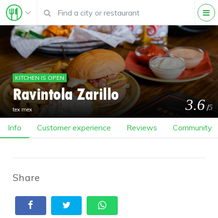
KITCHEN IS OPEN
Ravintola Zarillo
3.6
/
5
tex mex
Info
Customer experience
Reviews
Community
Share