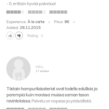
- 0, erittäin hyvää palvelua!
Experience:
À la carte
•
Price:
8€
•
Added:
28.11.2015
Rating: -1
Milla_
17 reviews
Tiistain hampurilaisateriat ovat todella edullisia ja
parempia kuin monissa muissa saman tason
ravintoloissa.
Palvelu on nopeaa ja ystävällistä.