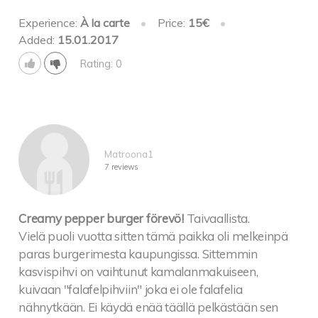
Experience:
À la carte
•
Price:
15€
•
Added:
15.01.2017
Rating: 0
Matroona1
7 reviews
Creamy pepper burger förevö!
Taivaallista.
Vielä puoli vuotta sitten tämä paikka oli melkeinpä
paras burgerimesta kaupungissa. Sittemmin
kasvispihvi on vaihtunut kamalanmakuiseen,
kuivaan "falafelpihviin" joka ei ole falafelia
nähnytkään. Ei käydä enää täällä pelkästään sen