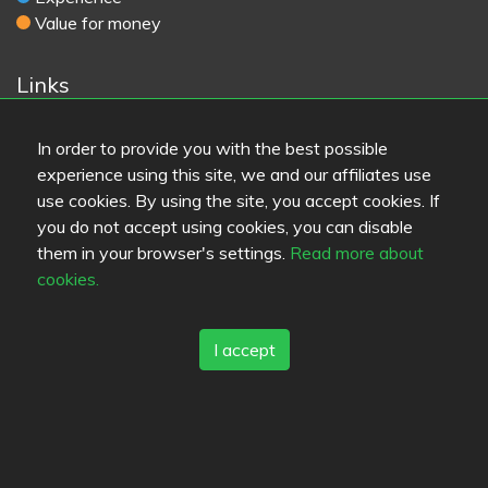
Value for money
Links
Help
Feedback
In order to provide you with the best possible
Terms of service
experience using this site, we and our affiliates use
Contact
use cookies. By using the site, you accept cookies. If
Privacy policy
you do not accept using cookies, you can disable
Cookies
them in your browser's settings.
Read more about
Blogs
cookies.
Old Eat.fi
I accept
Top Cities
Helsinki
München
Köln
Tampere
Turku
Espoo
Tallinna
Vantaa
Oulu
Kuopio
Lahti
Jyväskylä
Pori
Hämeenlinna
Rovaniemi
Vaasa
Porvoo
Seinäjoki
Kotka
Mikkeli