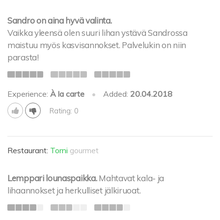
Sandro on aina hyvä valinta.
Vaikka yleensä olen suuri lihan ystävä Sandrossa
maistuu myös kasvisannokset. Palvelukin on niin
parasta!
Experience:
À la carte
•
Added:
20.04.2018
Rating: 0
Restaurant:
Torni
gourmet
Lemppari lounaspaikka.
Mahtavat kala- ja
lihaannokset ja herkulliset jälkiruoat.