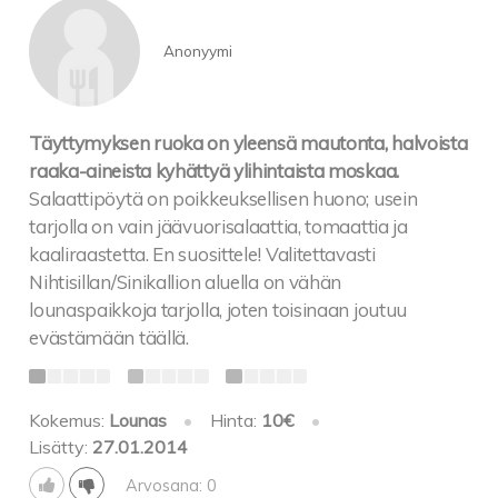
Anonyymi
Täyttymyksen ruoka on yleensä mautonta, halvoista
raaka-aineista kyhättyä ylihintaista moskaa.
Salaattipöytä on poikkeuksellisen huono; usein
tarjolla on vain jäävuorisalaattia, tomaattia ja
kaaliraastetta. En suosittele! Valitettavasti
Nihtisillan/Sinikallion aluella on vähän
lounaspaikkoja tarjolla, joten toisinaan joutuu
evästämään täällä.
Kokemus:
Lounas
•
Hinta:
10€
•
Lisätty:
27.01.2014
Arvosana: 0