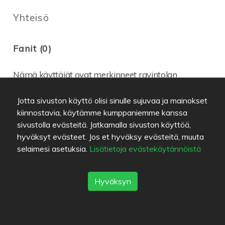
Yhteisö
Fanit (0)
Nämä käyttäjät ovat merkinneet ravintolan
suosikikseen.
Jotta sivuston käyttö olisi sinulle sujuvaa ja mainokset
Kiinnostuneet (0)
kiinnostavia, käytämme kumppaniemme kanssa
sivustolla evästeitä. Jatkamalla sivuston käyttöä,
hyväksyt evästeet. Jos et hyväksy evästeitä, muuta
selaimesi asetuksia.
Lisätietoja evästekäytännöistä
Sijainti
Hyväksyn
Klovinpellontie 3
,
02180
Espoo
-
Reitti