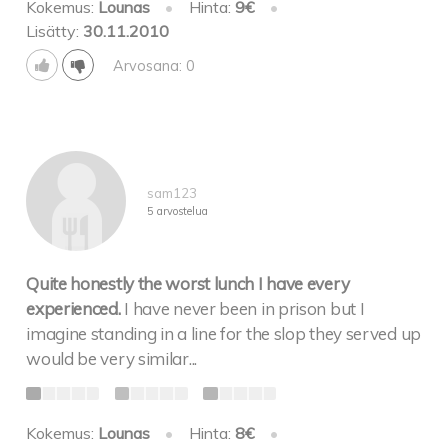
Kokemus:
Lounas
•
Hinta:
9€
•
Lisätty:
30.11.2010
Arvosana: 0
sam123
5 arvostelua
Quite honestly the worst lunch I have every
experienced.
I have never been in prison but I
imagine standing in a line for the slop they served up
would be very similar...
Kokemus:
Lounas
•
Hinta:
8€
•