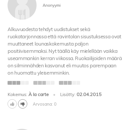
Anonyymi
Alkuvuodesta tehdyt uudistukset sekä
ruokatarjonnassa että ravintolan sisustuksessa ovat
muuttaneet lounaskokemusta paljon
positiivisemmaksi. Nyt täällä käy mielellään vaikka
useammankin kerran viikossa. Ruokailijoiden määrä
on silminnähden kasvanut eli muutos parempaan
on huomattu yleisemminkin.
Kokemus:
À la carte
•
Lisätty:
02.04.2015
Arvosana: 0