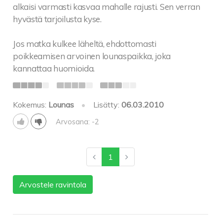
alkaisi varmasti kasvaa mahalle rajusti. Sen verran
hyvästä tarjoilusta kyse.
Jos matka kulkee läheltä, ehdottomasti
poikkeamisen arvoinen lounaspaikka, joka
kannattaa huomioida.
Kokemus:
Lounas
•
Lisätty:
06.03.2010
Arvosana: -2
1
Arvostele ravintola