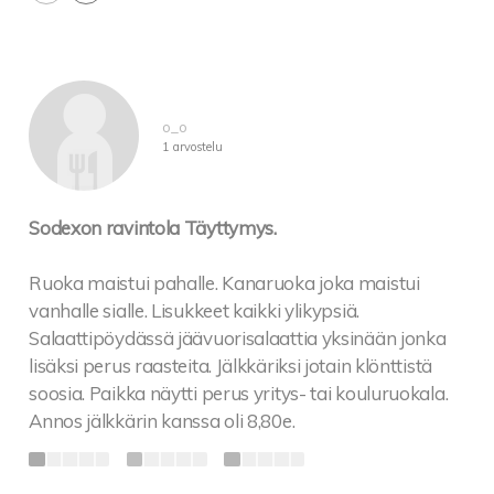
o_o
1 arvostelu
Sodexon ravintola Täyttymys.
Ruoka maistui pahalle. Kanaruoka joka maistui
vanhalle sialle. Lisukkeet kaikki ylikypsiä.
Salaattipöydässä jäävuorisalaattia yksinään jonka
lisäksi perus raasteita. Jälkkäriksi jotain klönttistä
soosia. Paikka näytti perus yritys- tai kouluruokala.
Annos jälkkärin kanssa oli 8,80e.