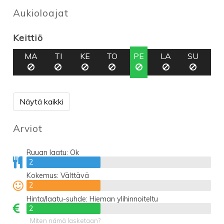
Aukioloajat
Keittiö
MA
TI
KE
TO
PE
LA
SU
Näytä kaikki
Arviot
Ruuan laatu:
Ok
2
2
Kokemus:
Välttävä
2
2
Hinta/laatu-suhde:
Hieman ylihinnoiteltu
2
2
Miten nämä lasketaan?