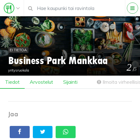
EI TIETOA
Business Park Mankkaa
2
/
5
yritysruokala
Tiedot
Arvostelut
Sijainti
Ilmoita virheellisi
Jaa