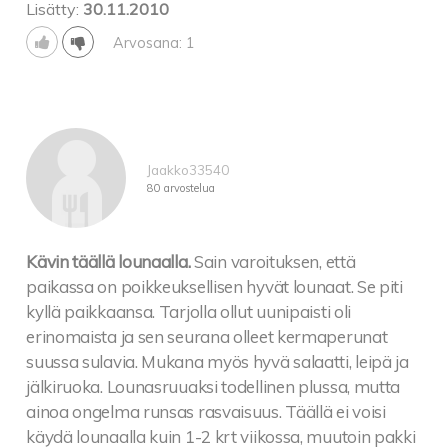
Lisätty:
30.11.2010
Arvosana: 1
Jaakko33540
80 arvostelua
Kävin täällä lounaalla.
Sain varoituksen, että
paikassa on poikkeuksellisen hyvät lounaat. Se piti
kyllä paikkaansa. Tarjolla ollut uunipaisti oli
erinomaista ja sen seurana olleet kermaperunat
suussa sulavia. Mukana myös hyvä salaatti, leipä ja
jälkiruoka. Lounasruuaksi todellinen plussa, mutta
ainoa ongelma runsas rasvaisuus. Täällä ei voisi
käydä lounaalla kuin 1-2 krt viikossa, muutoin pakki