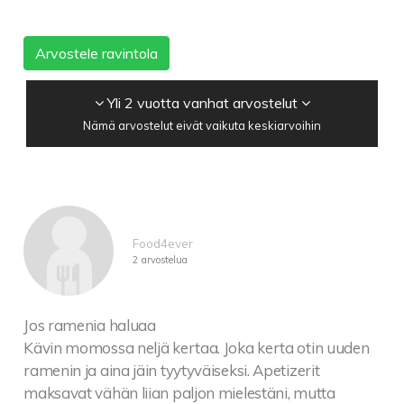
Arvostele ravintola
Yli 2 vuotta vanhat arvostelut
Nämä arvostelut eivät vaikuta keskiarvoihin
Food4ever
2 arvostelua
Jos ramenia haluaa
Kävin momossa neljä kertaa. Joka kerta otin uuden
ramenin ja aina jäin tyytyväiseksi. Apetizerit
maksavat vähän liian paljon mielestäni, mutta