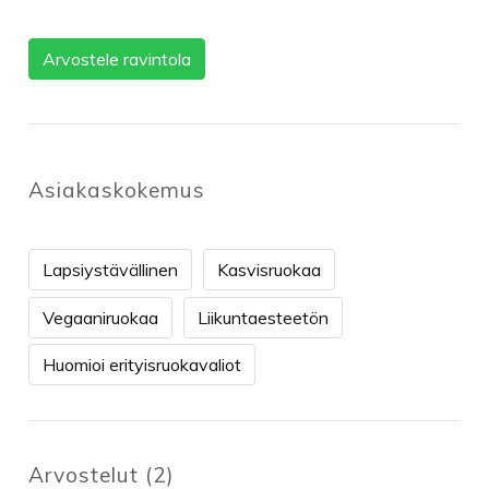
Arvostele ravintola
Asiakaskokemus
Lapsiystävällinen
Kasvisruokaa
Vegaaniruokaa
Liikuntaesteetön
Huomioi erityisruokavaliot
Arvostelut
(
2
)