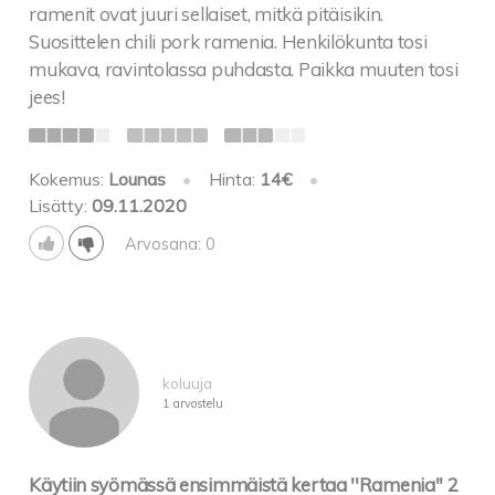
ramenit ovat juuri sellaiset, mitkä pitäisikin.
Suosittelen chili pork ramenia. Henkilökunta tosi
mukava, ravintolassa puhdasta. Paikka muuten tosi
jees!
Kokemus:
Lounas
•
Hinta:
14€
•
Lisätty:
09.11.2020
Arvosana: 0
koluuja
1 arvostelu
Käytiin syömässä ensimmäistä kertaa ''Ramenia'' 2