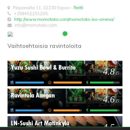
Piispansilta 11
,
02230
Espoo
-
Reitti
+358452251205
http://www.momotoko.com/momotoko-iso-omena/
info@momotoko.com
Vaihtoehtoisia ravintoloita
Yuzu Sushi Bowl & Burrito
4.8
/
5
Ravintola Aangan
4.6
/
5
LN-Sushi Art Matinkylä
4.5
/
5