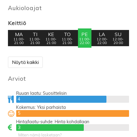
Aukioloajat
Keittiö
MA
TI
KE
TO
PE
LA
SU
11:00-
11:00-
11:00-
11:00-
11:00-
12:00-
12:00-
21:00
21:00
21:00
21:00
22:00
22:00
20:00
Näytä kaikki
Arviot
Ruuan laatu:
Suosittelisin
4
4
Kokemus:
Yksi parhaista
5
5
Hinta/laatu-suhde:
Hinta kohdallaan
3
3
Miten nämä lasketaan?