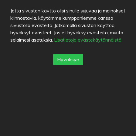
Jotta sivuston käyttö olisi sinulle sujuvaa ja mainokset
kiinnostavia, käytämme kumppaniemme kanssa
sivustolla evästeitä. Jatkamalla sivuston käyttöä,
hyväksyt evästeet. Jos et hyväksy evästeitä, muuta
selaimesi asetuksia.
Lisätietoja evästekäytännöistä
Värien selitykset
Ruuan laatu
Hyväksyn
Kokemus
Hinta/laatu-suhde
Linkit
Apua
Lähetä palautetta
Käyttöehdot
Yhteystiedot
Tietosuojakäytäntö
Evästeet