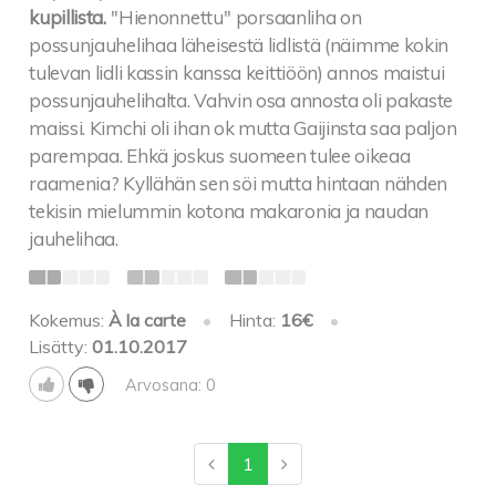
kupillista.
''Hienonnettu'' porsaanliha on
possunjauhelihaa läheisestä lidlistä (näimme kokin
tulevan lidli kassin kanssa keittiöön) annos maistui
possunjauhelihalta. Vahvin osa annosta oli pakaste
maissi. Kimchi oli ihan ok mutta Gaijinsta saa paljon
parempaa. Ehkä joskus suomeen tulee oikeaa
raamenia? Kyllähän sen söi mutta hintaan nähden
tekisin mielummin kotona makaronia ja naudan
jauhelihaa.
Kokemus:
À la carte
•
Hinta:
16€
•
Lisätty:
01.10.2017
Arvosana: 0
1