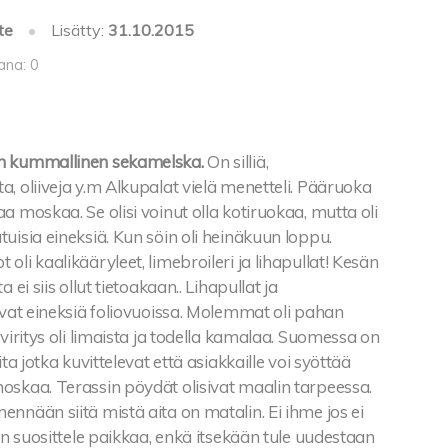
te
•
Lisätty:
31.10.2015
ana: 0
n kummallinen sekamelska.
On silliä,
, oliiveja y.m Alkupalat vielä menetteli. Pääruoka
a moskaa. Se olisi voinut olla kotiruokaa, mutta oli
uisia eineksiä. Kun söin oli heinäkuun loppu.
oli kaalikääryleet, limebroileri ja lihapullat! Kesän
 ei siis ollut tietoakaan.. Lihapullat ja
ivat eineksiä foliovuoissa. Molemmat oli pahan
iviritys oli limaista ja todella kamalaa. Suomessa on
ita jotka kuvittelevat että asiakkaille voi syöttää
oskaa. Terassin pöydät olisivat maalin tarpeessa.
nnään siitä mistä aita on matalin. Ei ihme jos ei
 En suosittele paikkaa, enkä itsekään tule uudestaan