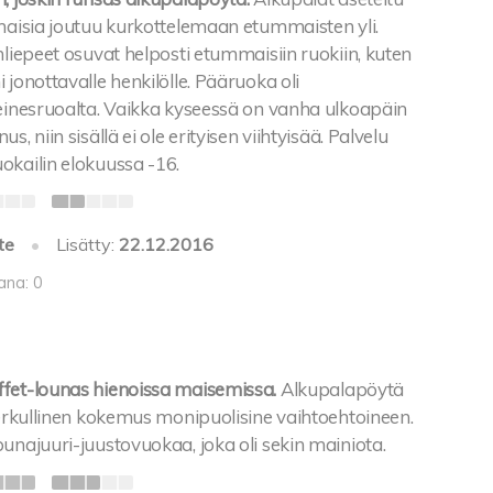
mmaisia joutuu kurkottelemaan etummaisten yli.
nliepeet osuvat helposti etummaisiin ruokiin, kuten
 jonottavalle henkilölle. Pääruoka oli
 einesruoalta. Vaikka kyseessä on vanha ulkoapäin
s, niin sisällä ei ole erityisen viihtyisää. Palvelu
okailin elokuussa -16.
te
•
Lisätty:
22.12.2016
ana: 0
fet-lounas hienoissa maisemissa.
Alkupalapöytä
herkullinen kokemus monipuolisine vaihtoehtoineen.
unajuuri-juustovuokaa, joka oli sekin mainiota.