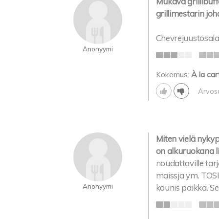
Mukava grillibuff
grillimestarin joh
Chevrejuustosala
Anonyymi
Kokemus:
À la car
Arvos
Miten vielä nykyp
on alkuruokana l
noudattaville tarj
maissja ym. TOSI 
Anonyymi
kaunis paikka. Sen 