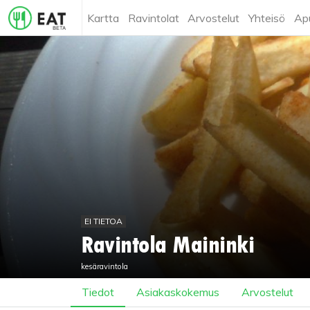
Kartta
Ravintolat
Arvostelut
Yhteisö
Ap
EI TIETOA
Ravintola Maininki
kesäravintola
Tiedot
Asiakaskokemus
Arvostelut