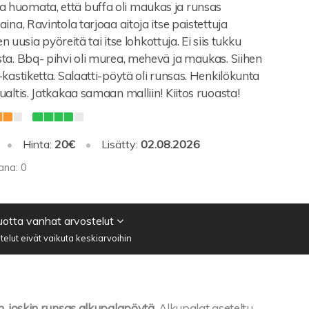
sta huomata, että buffa oli maukas ja runsas
ina, Ravintola tarjoaa aitoja itse paistettuja
en uusia pyöreitä tai itse lohkottuja. Ei siis tukku
ta. Bbq- pihvi oli murea, mehevä ja maukas. Siihen
kastiketta. Salaatti-pöytä oli runsas. Henkilökunta
altis. Jatkakaa samaan malliin! Kiitos ruoasta!
•
Hinta:
20€
•
Lisätty:
02.08.2026
ana: 0
vuotta vanhat arvostelut
elut eivät vaikuta keskiarvoihin
, joskin runsas alkupalapöytä.
Alkupalat aseteltu