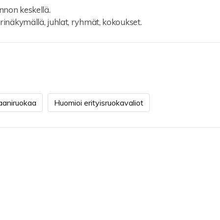
nnon keskellä.
erinäkymällä, juhlat, ryhmät, kokoukset.
aaniruokaa
Huomioi erityisruokavaliot