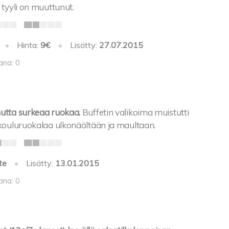
 tyyli on muuttunut.
•
Hinta:
9€
•
Lisätty:
27.07.2015
ana: 0
utta surkeaa ruokaa.
Buffetin valikoima muistutti
kouluruokalaa ulkonäöltään ja maultaan.
te
•
Lisätty:
13.01.2015
ana: 0