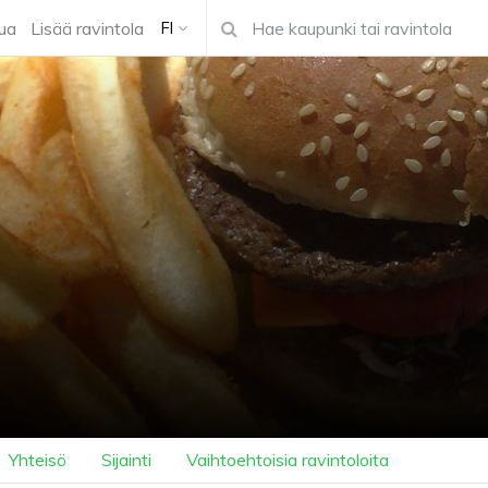
ua
Lisää ravintola
FI
Yhteisö
Sijainti
Vaihtoehtoisia ravintoloita