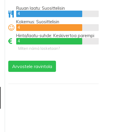
Ruuan laatu:
Suosittelisin
4
4
Kokemus:
Suosittelisin
4
4
Hinta/laatu-suhde:
Keskivertoa parempi
4
4
Miten nämä lasketaan?
Arvostele ravintola