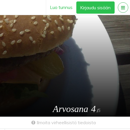
Luo tunnus
Kirjaudu sisään
Arvosana
4
/
5
Ilmoita virheellisistä tiedoista