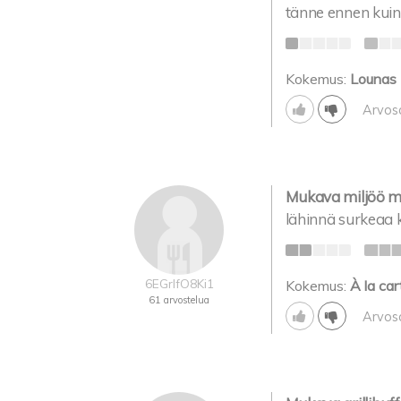
tänne ennen kuin
Kokemus:
Lounas
Arvos
Mukava miljöö m
lähinnä surkeaa 
6EGrIfO8Ki1
Kokemus:
À la car
61 arvostelua
Arvos