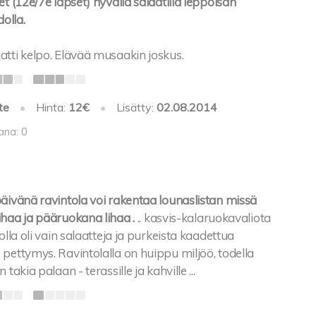
et (12e/7e lapset) hyvällä salaatilla leppoisan
dolla.
atti kelpo. Elävää musaakin joskus.
te
•
Hinta:
12€
•
Lisätty:
02.08.2014
ana: 0
äivänä ravintola voi rakentaa lounaslistan missä
ihaa ja pääruokana lihaa .
.. kasvis-kalaruokavaliota
olla oli vain salaatteja ja purkeista kaadettua
pettymys. Ravintolalla on huippu miljöö, todella
takia palaan - terassille ja kahville ...