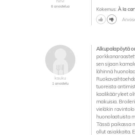
hirvi
8 arvostelua
Kokemus:
À la car
Arvos
Alkupalapöytä o
porkkanaraastetta
sen sijaan kamala
lähinnä huonolaat
kauku
Ruokavaihtoehdot 
1 arvostelu
tuoreista antimista
kaalikääryleet ol
makuisia. Broiler
vieläkin ravintolo
huonolaatuista m
Tässä paikassa me
ollut asiakkaita.