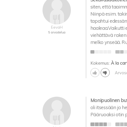
siten, että taai
Niinpä esim. taki
tapahtui edessäni
EevaH
haaleaa.Vaikutti
5 arvostelua
viehättävä rakennu
melko ynseää. Ru
Kokemus:
À la car
Arvos
Monipuolinen buf
oli itsessään jo 
Pääruoaksi otin p