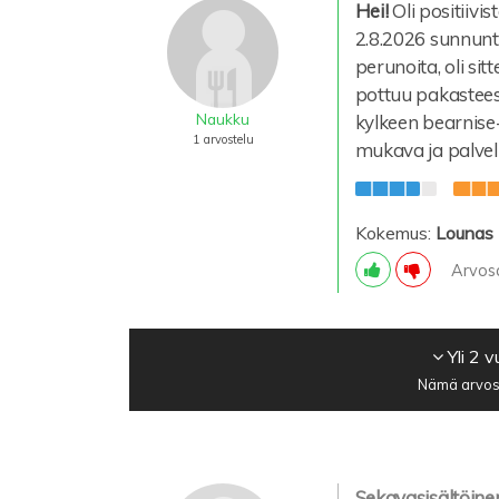
Hei!
Oli positiivi
2.8.2026 sunnunta
perunoita, oli sitt
pottuu pakastees
Naukku
kylkeen bearnise-
1 arvostelu
mukava ja palvelu
Kokemus:
Lounas
Arvos
Yli 2 
Nämä arvost
Sekavasisältöinen