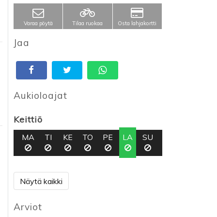
Varaa pöytä
Tilaa ruokaa
Osta lahjakortti
Jaa
Aukioloajat
Keittiö
MA
TI
KE
TO
PE
LA
SU
Näytä kaikki
Arviot