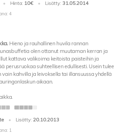
•
Hinta:
10€
•
Lisätty:
31.05.2014
ana: 4
kka.
Hieno ja rauhallinen huvila rannan
ounasbuffetia olen ottanut muutaman kerran ja
 ollut kattava valikoima keitoista paisteihin ja
ää perusruokaa suhteellisen edullisesti. Usein tulee
ain kahvilla ja leivoksella tai illansuussa yhdellä
la auringonlaskun aikaan.
aikka.
te
•
Lisätty:
20.10.2013
ana: 1