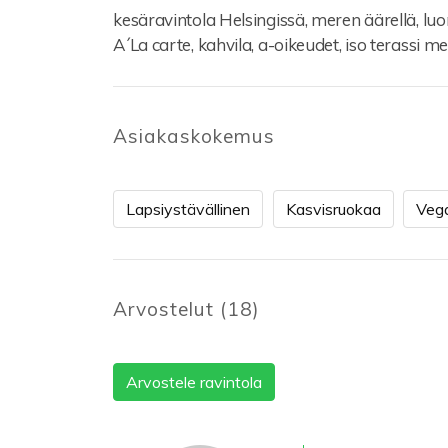
kesäravintola Helsingissä, meren äärellä, luo
A´La carte, kahvila, a-oikeudet, iso terassi m
Asiakaskokemus
Lapsiystävällinen
Kasvisruokaa
Veg
Arvostelut
(
18
)
Arvostele ravintola