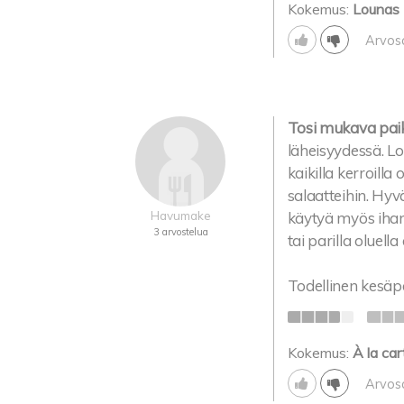
Kokemus:
Lounas
Arvos
Tosi mukava pai
läheisyydessä. L
kaikilla kerroilla
salaatteihin. Hyv
Havumake
käytyä myös ihan v
3 arvostelua
tai parilla oluel
Todellinen kesäp
Kokemus:
À la car
Arvos