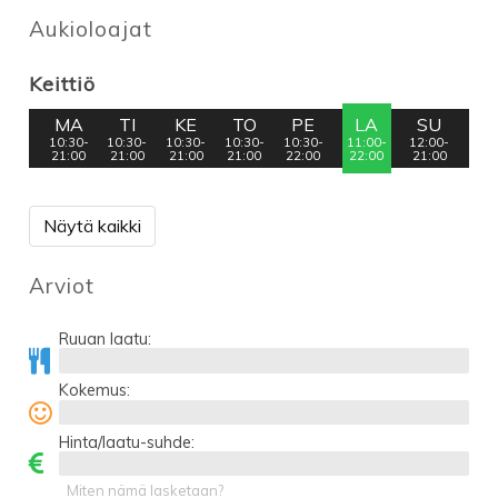
Aukioloajat
Keittiö
MA
TI
KE
TO
PE
LA
SU
10:30-
10:30-
10:30-
10:30-
10:30-
11:00-
12:00-
21:00
21:00
21:00
21:00
22:00
22:00
21:00
Näytä kaikki
Arviot
Ruuan laatu:
Kokemus:
Hinta/laatu-suhde:
Miten nämä lasketaan?