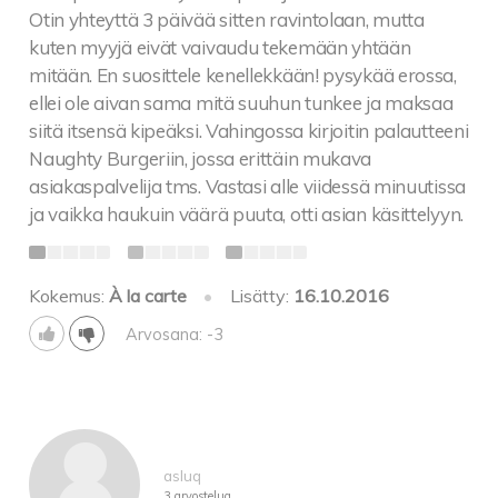
Otin yhteyttä 3 päivää sitten ravintolaan, mutta
kuten myyjä eivät vaivaudu tekemään yhtään
mitään. En suosittele kenellekkään! pysykää erossa,
ellei ole aivan sama mitä suuhun tunkee ja maksaa
siitä itsensä kipeäksi. Vahingossa kirjoitin palautteeni
Naughty Burgeriin, jossa erittäin mukava
asiakaspalvelija tms. Vastasi alle viidessä minuutissa
ja vaikka haukuin väärä puuta, otti asian käsittelyyn.
Kokemus:
À la carte
•
Lisätty:
16.10.2016
Arvosana: -3
asluq
3 arvostelua