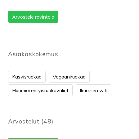
Arvostele ravintola
Asiakaskokemus
Kasvisruokaa
Vegaaniruokaa
Huomioi erityisruokavaliot
Ilmainen wifi
Arvostelut
(
48
)