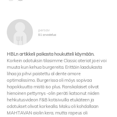
persav
81 arvostelua
HBLn artikkeli paikasta houkutteli käymään.
Korkein odotuksin tilasimme Classic ateriat ja ei voi
muuta kun kehua burgereita. Erittäin laadukasta
lihaa ja pihvi paistettu al dente amore
optimalissimo. Burgerissa oli möys sopivaa
hapokkuutta mistä iso plus. Ranskalaiset olivat
hienoinen pettymys -olin peräti katsonut niiden
hehkutusvideon F&B kotisivuilla etukäteen ja
odotukset olivat korkealla. Maku oli kohdallaan
MAHTAVAN aiolin kera, mutta rapeus oli