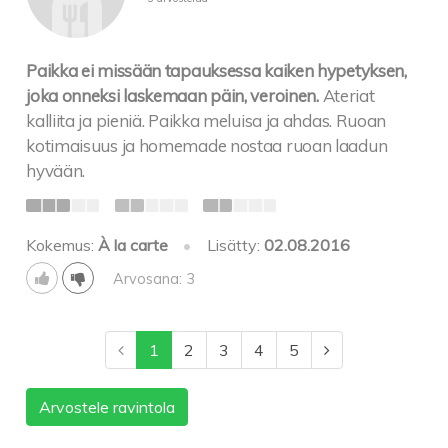
Paikka ei missään tapauksessa kaiken hypetyksen,
joka onneksi laskemaan päin, veroinen.
Ateriat
kalliita ja pieniä. Paikka meluisa ja ahdas. Ruoan
kotimaisuus ja homemade nostaa ruoan laadun
hyvään.
Kokemus:
À la carte
•
Lisätty:
02.08.2016
Arvosana: 3
1
2
3
4
5
Arvostele ravintola