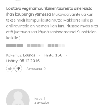
Loistava vegehampurilainen tuoreista aineiksista
ihan kaupungin ytimessä.
Mukavaa vaihtelua kun
tekee mieli hampurilaista mutta Mäkkäri ei iske ja
grilliravintola on hieman liian fiini. Plussaa myös siitä
että juotavaa saa käydä santsaamassa! Suosittelen
kaikille :)
Kokemus:
Lounas
•
Hinta:
15€
•
Lisätty:
05.12.2016
Arvosana: 0
jesse_f
2 arvostelua