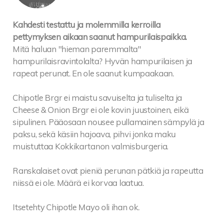
Kahdesti testattu ja molemmilla kerroilla
pettymyksen aikaan saanut hampurilaispaikka.
Mitä haluan "hieman paremmalta"
hampurilaisravintolalta? Hyvän hampurilaisen ja
rapeat perunat. En ole saanut kumpaakaan.
Chipotle Brgr ei maistu savuiselta ja tuliselta ja
Cheese & Onion Brgr ei ole kovin juustoinen, eikä
sipulinen. Pääosaan nousee pullamainen sämpylä ja
paksu, sekä käsiin hajoava, pihvi jonka maku
muistuttaa Kokkikartanon valmisburgeria.
Ranskalaiset ovat pieniä perunan pätkiä ja rapeutta
niissä ei ole. Määrä ei korvaa laatua.
Itsetehty Chipotle Mayo oli ihan ok.