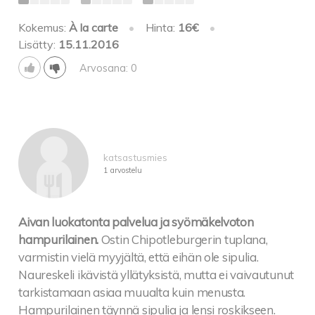
Kokemus:
À la carte
•
Hinta:
16€
•
Lisätty:
15.11.2016
Arvosana: 0
katsastusmies
1 arvostelu
Aivan luokatonta palvelua ja syömäkelvoton
hampurilainen.
Ostin Chipotleburgerin tuplana,
varmistin vielä myyjältä, että eihän ole sipulia.
Naureskeli ikävistä yllätyksistä, mutta ei vaivautunut
tarkistamaan asiaa muualta kuin menusta.
Hampurilainen täynnä sipulia ja lensi roskikseen.