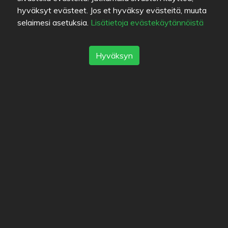
hyväksyt evästeet. Jos et hyväksy evästeitä, muuta
selaimesi asetuksia.
Lisätietoja evästekäytännöistä
Hyväksyn
Brianna
Napostelija
mss
Kiinnostuneet (5)
Mikapaa
JK99
miljaah