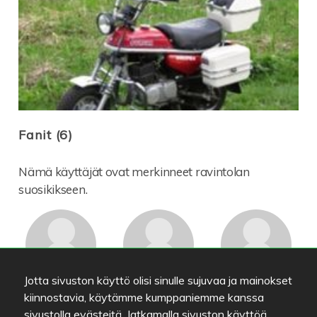
Fanit (6)
Nämä käyttäjät ovat merkinneet ravintolan
suosikikseen.
Jotta sivuston käyttö olisi sinulle sujuvaa ja mainokset
isokana
persav
Patukka
kiinnostavia, käytämme kumppaniemme kanssa
sivustolla evästeitä. Jatkamalla sivuston käyttöä,