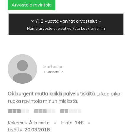
Arvostele ravintola
Yli 2 vuotta vanhat arvostelut
Nämä arvostelut eivät vaikuta keskiarvoihin
MacIsodor
16 arvostelua
Ok burgerit mutta kaikki palvelu tiskiltä.
Liikaa pika-
ruoka ravintola minun mielestä.
Kokemus:
À la carte
•
Hinta:
14€
•
Lisätty:
20.03.2018