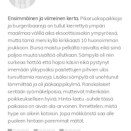
Ensimmäinen ja viimeinen kerta.
Pikaruokapaikkoja
ja burgeribaareja on tullut kierrettyä ympäri
maailmaa välillä aika eksoottisissakin ympyröissä,
mutta tämä meni kyllä kirkkaasti 10 huonoimman
joukkoon. Bursa maistui pelkältä rasvalta, eikä siinä
paljoa muuta sisältöä ollutkaan. Sämpylä oli niin
surkeaa höttöä että hajosi käsiin eikä pystynyt
imemään ylikypsäksi paistettujen pihvien ulos
tursuttamia rasvoja. Lisäksi sämpylä oli unohtunut
lämmiittää ja oli jääkaappikylmä. Ranskalaiset
sentään syömäkelpoisia, mutteivät mitenkään
poikkeuksellisen hyviä. Hinta-laatu -suhde tässä
paikassa on aivan ala-arvoinen. Ihmettelen, mistä
hype on oikein kotoisin. Jopa mäkkäristä saa alle
puoleen hintaan paremmat mätöt.