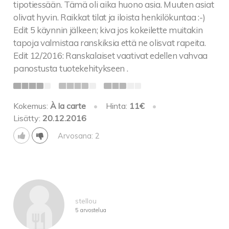
tipotiessään. Tämä oli aika huono asia. Muuten asiat
olivat hyvin. Raikkat tilat ja iloista henkilökuntaa :-)
Edit 5 käynnin jälkeen; kiva jos kokeilette muitakin
tapoja valmistaa ranskiksia että ne olisvat rapeita.
Edit 12/2016: Ranskalaiset vaativat edellen vahvaa
panostusta tuotekehitykseen .
Kokemus:
À la carte
•
Hinta:
11€
•
Lisätty:
20.12.2016
Arvosana: 2
stellou
5 arvostelua