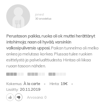
jonesl
30 arvostelua
Perustason paikka, ruoka oli ok muttei herättänyt
intohimoja; naan oli hyvää, varsinkin
valkosipuliversio upposi.
Paikan tunnelma oli melko
ankea ja melutaso korkea. Plussaa tulee ruokien
esittelystä ja palvelualttiudesta. Hintaa oli liikaa
ruoan tasoon nähden.
Kokemus:
À la carte
•
Hinta:
19€
•
Lisätty:
20.11.2019
Arvosana: 0