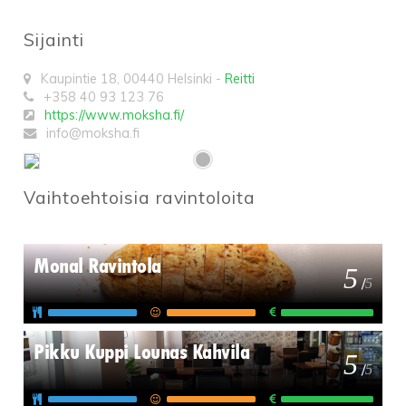
Sijainti
Kaupintie 18
,
00440
Helsinki
-
Reitti
+358 40 93 123 76
https://www.moksha.fi/
info@moksha.fi
Vaihtoehtoisia ravintoloita
Monal Ravintola
5
/
5
Pikku Kuppi Lounas Kahvila
5
/
5