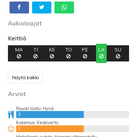
Aukioloajat
Keittiö
MA
TI
KE
TO
PE
LA
SU
Näytä kaikki
Arviot
Ruuan laatu:
Hyvä
3
3
Kokemus:
Keskiverto
3
3
Hinta/laatu-suhde:
Hieman ylihinnoiteltu