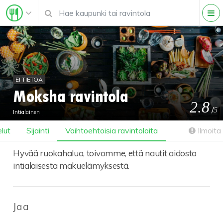
EI TIETOA
Moksha ravintola
2.8
/
5
Intialainen
lut
Sijainti
Vaihtoehtoisia ravintoloita
Ilmoita 
Hyvää ruokahalua, toivomme, että nautit aidosta
intialaisesta makuelämyksestä.
Jaa