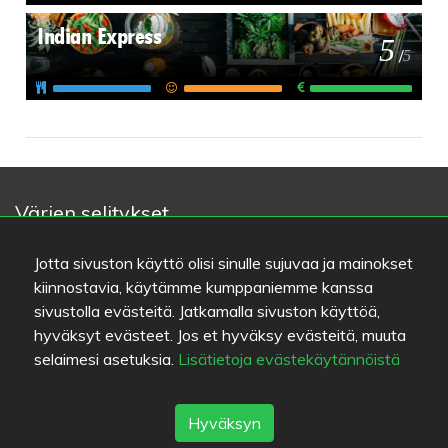
Indian Express
5
/
5
Värien selitykset
Ruuan laatu
Jotta sivuston käyttö olisi sinulle sujuvaa ja mainokset
Kokemus
kiinnostavia, käytämme kumppaniemme kanssa
Hinta/laatu-suhde
sivustolla evästeitä. Jatkamalla sivuston käyttöä,
hyväksyt evästeet. Jos et hyväksy evästeitä, muuta
Linkit
selaimesi asetuksia.
Lisätietoja evästekäytännöistä
Apua
Lähetä palautetta
Hyväksyn
Käyttöehdot