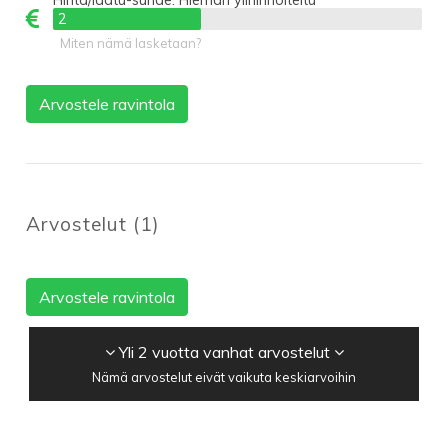
2
2
Miten nämä lasketaan?
Arvostele ravintola
Arvostelut
(
1
)
Arvostele ravintola
Yli 2 vuotta vanhat arvostelut
Nämä arvostelut eivät vaikuta keskiarvoihin