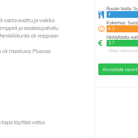
Ruuan laatu:
Su
4
4
 vasta avattu ja vaikka
Kokemus:
Suosi
simppeli ja asiakaspalvelu
4.3
4.3
 henkilökunta oli reippaan
Hinta/laatu-su
3.7
3.7
 oli maistuva. Plussaa
Miten nämä las
Arvostele ravint
 tapa täyttää vatsa