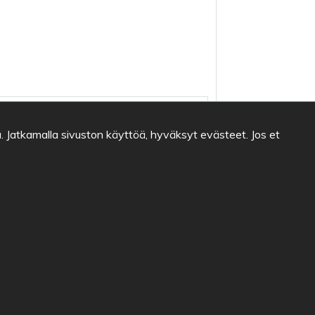
. Jatkamalla sivuston käyttöä, hyväksyt evästeet. Jos et
Pepé
4.5
/
5