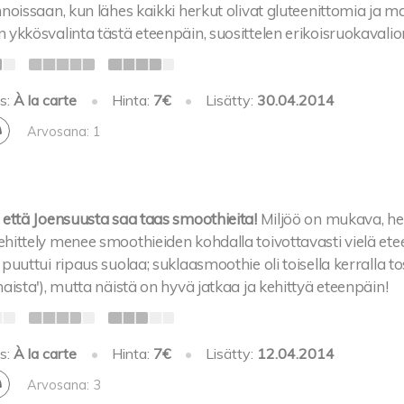
nnoissaan, kun lähes kaikki herkut olivat gluteenittomia ja 
 ykkösvalinta tästä eteenpäin, suosittelen erikoisruokavalio
s:
À la carte
•
Hinta:
7€
•
Lisätty:
30.04.2014
Arvosana: 1
 että Joensuusta saa taas smoothieita!
Miljöö on mukava, he
hittely menee smoothieiden kohdalla toivottavasti vielä et
puuttui ripaus suolaa; suklaasmoothie oli toisella kerralla tos
maista'), mutta näistä on hyvä jatkaa ja kehittyä eteenpäin!
s:
À la carte
•
Hinta:
7€
•
Lisätty:
12.04.2014
Arvosana: 3