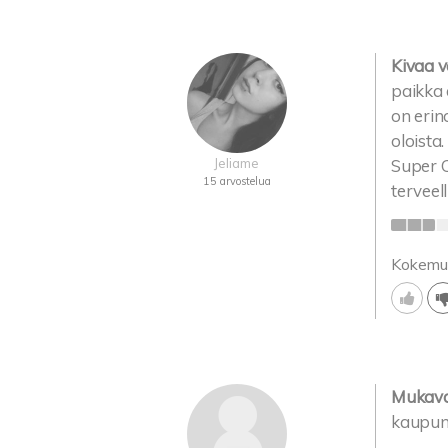
Kivaa v
paikka 
on erin
oloista.
Jeliame
Super C
15 arvostelua
terveel
Kokemu
Mukava 
kaupunk