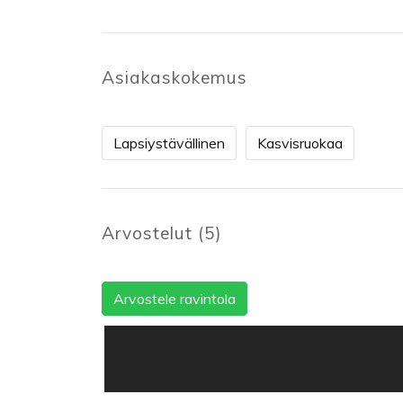
Asiakaskokemus
Lapsiystävällinen
Kasvisruokaa
Arvostelut
(
5
)
Arvostele ravintola