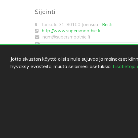
Sijainti
Torikatu 31
,
80100
Joensuu
-
Reitti
http://www.supersmoothie.fi
nam@supersmoothie.fi
Jotta sivuston käyttö olisi sinulle sujuvaa ja mainokset 
hyväksy evästeitä, muuta selaimesi asetuksia.
Lisätietoja
Vaihtoehtoisia ravintoloita
Arnolds Bakery & Coffee Shop Iso Myy
5