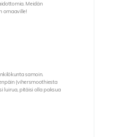
maidottomia. Meidän
n omaaville!
nkilökunta samoin.
eenpäin (vihersmoothiesta
i luirua, pitäisi olla paksua