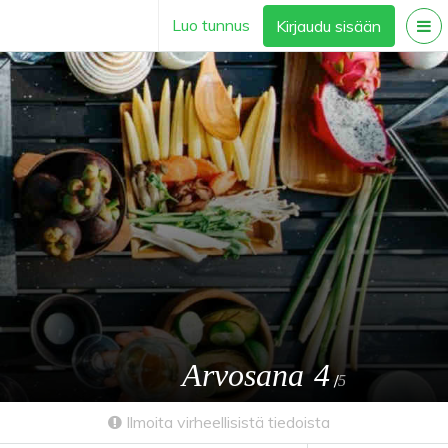
Luo tunnus
Kirjaudu sisään
Arvosana
4
/
5
Ilmoita virheellisistä tiedoista