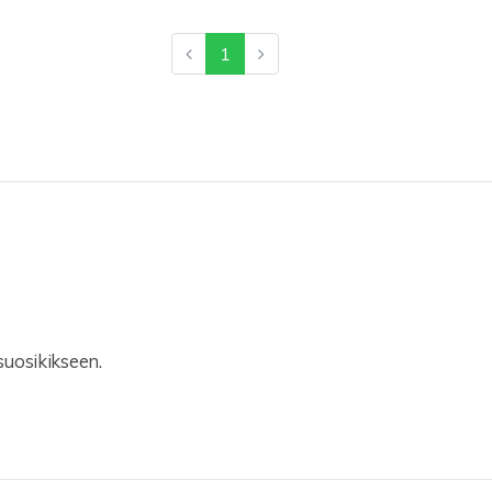
1
uosikikseen.