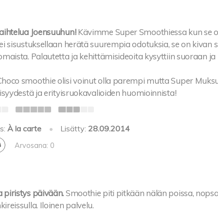
aihtelua Joensuuhun!
Kävimme Super Smoothiessa kun se oli
ei sisustuksellaan herätä suurempia odotuksia, se on kivan 
omaista. Palautetta ja kehittämisideoita kysyttiin suoraan ja
hoco smoothie olisi voinut olla parempi mutta Super Muksu
lisyydestä ja erityisruokavalioiden huomioinnista!
s:
À la carte
•
Lisätty:
28.09.2014
Arvosana: 0
piristys päivään.
Smoothie piti pitkään nälän poissa, nopsa
ireissulla. Iloinen palvelu.