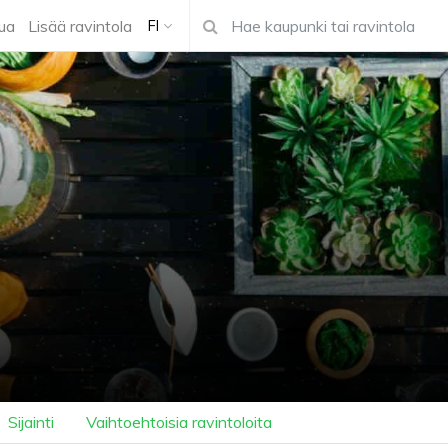
ua
Lisää ravintola
FI
Sijainti
Vaihtoehtoisia ravintoloita