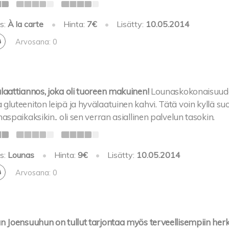
s:
À la carte
•
Hinta:
7€
•
Lisätty:
10.05.2014
Arvosana: 0
alaattiannos, joka oli tuoreen makuinen!
Lounaskokonaisuude
 gluteeniton leipä ja hyvälaatuinen kahvi. Tätä voin kyllä su
naspaikaksikin.. oli sen verran asiallinen palvelun tasokin.
s:
Lounas
•
Hinta:
9€
•
Lisätty:
10.05.2014
Arvosana: 0
un Joensuuhun on tullut tarjontaa myös terveellisempiin herk