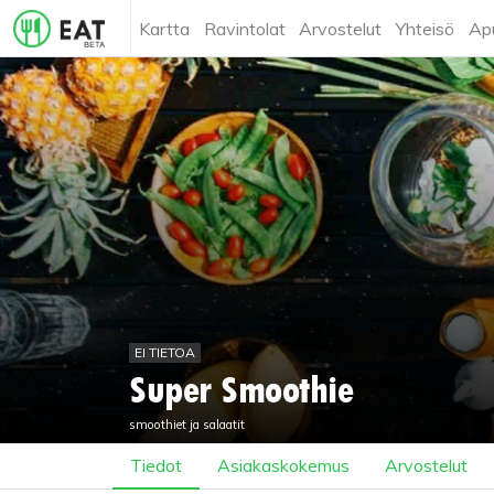
Kartta
Ravintolat
Arvostelut
Yhteisö
Ap
EI TIETOA
Super Smoothie
smoothiet ja salaatit
Tiedot
Asiakaskokemus
Arvostelut