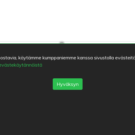
kiinnostavia, käytämme kumppaniemme kanssa sivustolla evästeitä
 evästekäytännöistä
Hyväksyn
Heinosen Leipomo - Kahvila - myymälä Kanervala
Cafe 
4.8
/
/
5
5