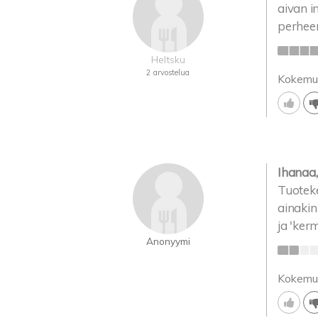
aivan i
perheen
Heltsku
2 arvostelua
Kokemu
Ihanaa,
Tuoteke
ainakin 
ja 'ker
Anonyymi
Kokemu