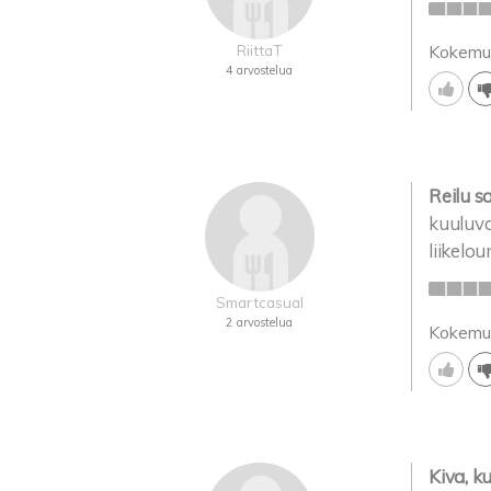
RiittaT
Kokemu
4 arvostelua
Reilu s
kuuluva
liikelou
Smartcasual
2 arvostelua
Kokemu
Kiva, k