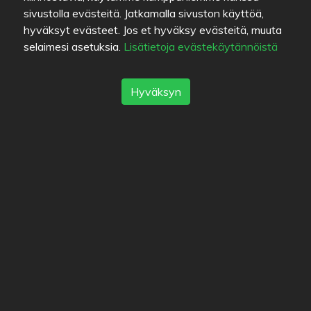
sivustolla evästeitä. Jatkamalla sivuston käyttöä,
hyväksyt evästeet. Jos et hyväksy evästeitä, muuta
selaimesi asetuksia.
Lisätietoja evästekäytännöistä
Sijainti
Hongistontie 15
,
45120
Kouvola
-
Reitti
Hyväksyn
Vaihtoehtoisia ravintoloita
Vesitornin Grilli
5
/
5
Ravintola Tabasco
4.1
/
5