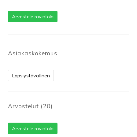
Arvostele ravintola
Asiakaskokemus
Lapsiystävällinen
Arvostelut
(
20
)
Arvostele ravintola