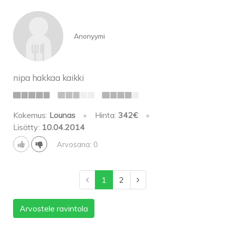
Anonyymi
nipa hakkaa kaikki
Kokemus:
Lounas
•
Hinta:
342€
•
Lisätty:
10.04.2014
Arvosana: 0
1
2
Arvostele ravintola