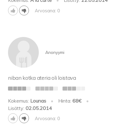
Kokemus:
À la carte
•
Lisätty:
22.05.2014
Arvosana: 0
Anonyymi
niban kotka ateria oli loistava
Kokemus:
Lounas
•
Hinta:
68€
•
Lisätty:
02.05.2014
Arvosana: 0