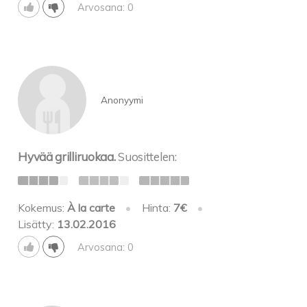
Arvosana: 0
Anonyymi
Hyvää grilliruokaa.
Suosittelen:
Kokemus:
À la carte
•
Hinta:
7€
•
Lisätty:
13.02.2016
Arvosana: 0