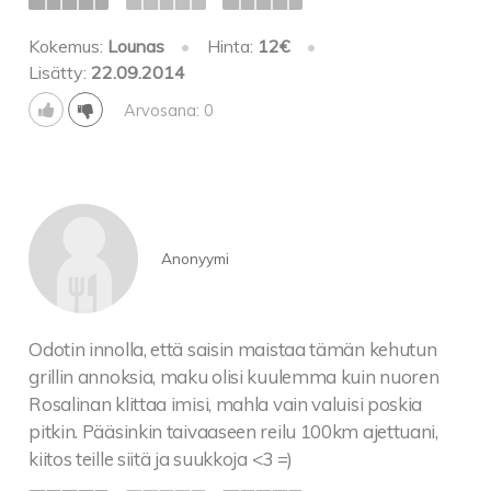
Kokemus:
Lounas
•
Hinta:
12€
•
Lisätty:
22.09.2014
Arvosana: 0
Anonyymi
Odotin innolla, että saisin maistaa tämän kehutun
grillin annoksia, maku olisi kuulemma kuin nuoren
Rosalinan klittaa imisi, mahla vain valuisi poskia
pitkin. Pääsinkin taivaaseen reilu 100km ajettuani,
kiitos teille siitä ja suukkoja <3 =)