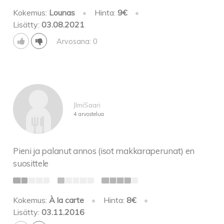
Kokemus:
Lounas
•
Hinta:
9€
•
Lisätty:
03.08.2021
Arvosana: 0
JImiSaari
4 arvostelua
Pieni ja palanut annos (isot makkaraperunat) en
suosittele
Kokemus:
À la carte
•
Hinta:
8€
•
Lisätty:
03.11.2016