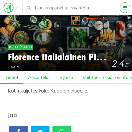
KEITTIÖ AUKI
Florence Italialainen Pizzeria
2.4
/
5
pizzeria
Tiedot
Arvostelut
Sijainti
Vaihtoehtoisia ravintolo
Kotiinkuljetus koko Kuopion alueelle.
Jaa