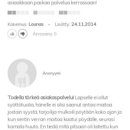
asiaakkaan.paskaa palvelua kerrassaan!
Kokemus:
Lounas
•
Lisätty:
24.11.2014
Arvosana: 0
Anonyymi
Todella törkeä asiakaspalvelu!
Lapselle ei ollut
syöttötuolia, hänelle ei olisi saanut antaa maitoa
jostain syystä, tarjoilija mulkoili pöytään koko ajan ja
kun sentin verran maitoa kaatui pöydälle, seurasi
kamala huuto. En tiedä mitä pitsaan oli laitettu kun