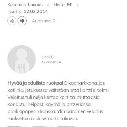
Kokemus:
Lounas
•
Hinta:
6€
•
Lisätty:
12.02.2014
Arvosana: 0
Liza88
12 arvostelua
Hyvää ja edullista ruokaa!
Olkaa tarkkana, jos
kotiinkuljetuksessa väitetään, että kortti ei toimi!
Veloitus tuli neljä kertaa kortilta, mutta asia
korjautui helposti käymällä pizzeriassa
pankkipaperin kanssa. Ylimääräinen veloitus
maksettiin mukisematta takaisin.