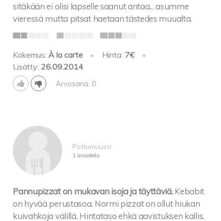
sitäkään ei olisi lapselle saanut antaa... asumme
vieressä mutta pitsat haetaan tästedes muualta.
Kokemus:
À la carte
•
Hinta:
7€
•
Lisätty:
26.09.2014
Arvosana: 0
Pottumuussi
1 arvostelu
Pannupizzat on mukavan isoja ja täyttäviä.
Kebabit
on hyvää perustasoa. Normi pizzat on ollut hiukan
kuivahkoja välillä. Hintataso ehkä aavistuksen kallis.