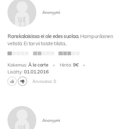
Anonyymi
Ranskalaisissa ei ole edes suolaa.
Hampurilainen
vetistä. Ei tarvii toiste tilata..
Kokemus:
À la carte
•
Hinta:
9€
•
Lisätty:
01.01.2016
Arvosana: 0
Anonyymi