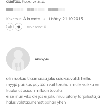
auettua.
Pizza vetistä.
Kokemus:
À la carte
•
Lisätty:
21.10.2015
Arvosana: 0
Anonyymi
olin ruokaa tilaamassa joku asiakas valitti heille.
myyjä paiskas pöytään vaihtorahan mulle vaikka en
kuulunut asiaan millään tavalla.
ei se mun vika ole jos ei joku muu pitäny tarjoilusta ja
halus valittaa.menettipähän yhen