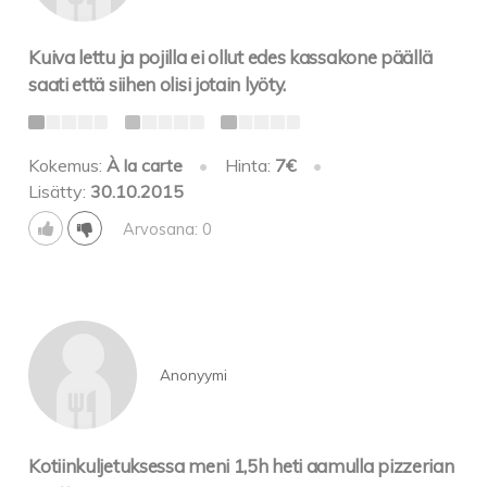
Kuiva lettu ja pojilla ei ollut edes kassakone päällä
saati että siihen olisi jotain lyöty.
Kokemus:
À la carte
•
Hinta:
7€
•
Lisätty:
30.10.2015
Arvosana: 0
Anonyymi
Kotiinkuljetuksessa meni 1,5h heti aamulla pizzerian