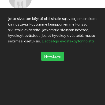
_ABC_
Jotta sivuston käyttö olisi sinulle sujuvaa ja mainokset
kiinnostavia, käytämme kumppaniemme kanssa
sivustolla evästeitä. Jatkamalla sivuston käyttöä,
hyväksyt evästeet. Jos et hyväksy evästeitä, muuta
Sijainti
selaimesi asetuksia.
Lisätietoja evästekäytännöistä
Juontotie 6
,
70150
Kuopio
-
Reitti
040-7075254
Hyväksyn
http://florencepizzeria.com/
Vaihtoehtoisia ravintoloita
Mänty Grilli
3.6
/
5