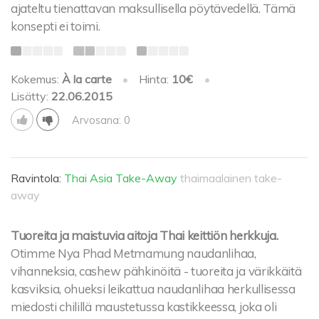
ajateltu tienattavan maksullisella pöytävedellä. Tämä
konsepti ei toimi.
Kokemus:
À la carte
•
Hinta:
10€
•
Lisätty:
22.06.2015
Arvosana: 0
Ravintola:
Thai Asia Take-Away
thaimaalainen take-
away
Tuoreita ja maistuvia aitoja Thai keittiön herkkuja.
Otimme Nya Phad Metmamung naudanlihaa,
vihanneksia, cashew pähkinöitä - tuoreita ja värikkäitä
kasviksia, ohueksi leikattua naudanlihaa herkullisessa
miedosti chilillä maustetussa kastikkeessa, joka oli