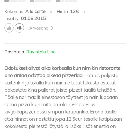
Kokemus:
À la carte
•
Hinta:
12€
•
Lisätty:
01.08.2015
Arvosana: 0
Ravintola:
Ravintola Uno
Odotukset olivat aika korkealla kun nimikin ristorante
uno antaa odottaa oikeaa pizzeriaa.
Totuus paljastui
kuitenkin jo tiskillä kun näin ne tutut tukusta ostetut
pakastetaikina pallerot joista pizzat täällä tehdään.
Päälle normaalit einestason täytteet ja näin luodaan
sama pizza kuin mitä on jokaisessa perus
kivijalkapizzeriassa ympäri kaupunkia. Erona täällä
että hinnat on nostettu jopa 12.5eur tasolle kotipizzan
kokoisesta pienestä lätystä ja lisäksi lisätienestiä on