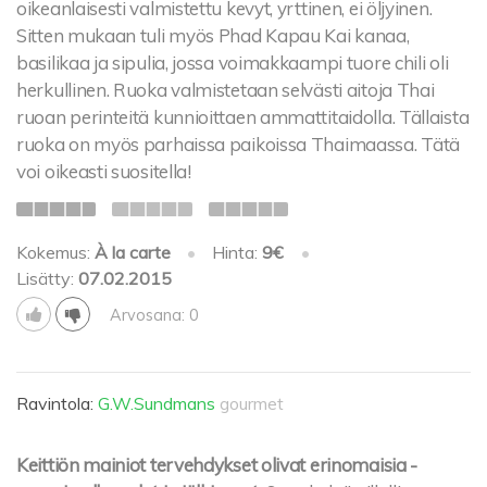
oikeanlaisesti valmistettu kevyt, yrttinen, ei öljyinen.
Sitten mukaan tuli myös Phad Kapau Kai kanaa,
basilikaa ja sipulia, jossa voimakkaampi tuore chili oli
herkullinen. Ruoka valmistetaan selvästi aitoja Thai
ruoan perinteitä kunnioittaen ammattitaidolla. Tällaista
ruoka on myös parhaissa paikoissa Thaimaassa. Tätä
voi oikeasti suositella!
Kokemus:
À la carte
•
Hinta:
9€
•
Lisätty:
07.02.2015
Arvosana: 0
Ravintola:
G.W.Sundmans
gourmet
Keittiön mainiot tervehdykset olivat erinomaisia -