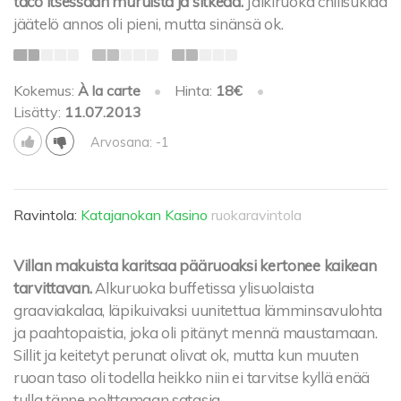
taco itsessään muruista ja sitkeää.
Jälkiruoka chilisuklaa
jäätelö annos oli pieni, mutta sinänsä ok.
Kokemus:
À la carte
•
Hinta:
18€
•
Lisätty:
11.07.2013
Arvosana: -1
Ravintola:
Katajanokan Kasino
ruokaravintola
Villan makuista karitsaa pääruoaksi kertonee kaikean
tarvittavan.
Alkuruoka buffetissa ylisuolaista
graaviakalaa, läpikuivaksi uunitettua lämminsavulohta
ja paahtopaistia, joka oli pitänyt mennä maustamaan.
Sillit ja keitetyt perunat olivat ok, mutta kun muuten
ruoan taso oli todella heikko niin ei tarvitse kyllä enää
tulla tänne polttamaan satasia.