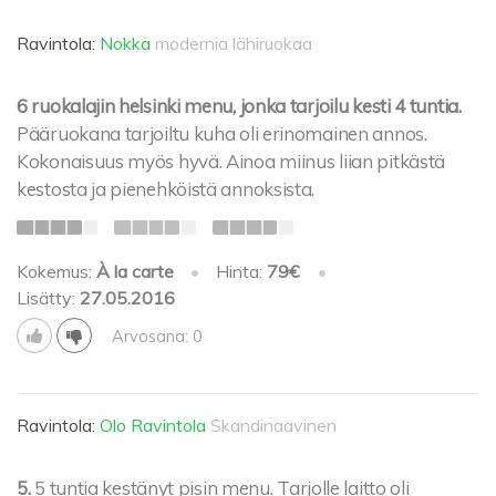
Ravintola:
Nokka
modernia lähiruokaa
6 ruokalajin helsinki menu, jonka tarjoilu kesti 4 tuntia.
Pääruokana tarjoiltu kuha oli erinomainen annos.
Kokonaisuus myös hyvä. Ainoa miinus liian pitkästä
kestosta ja pienehköistä annoksista.
Kokemus:
À la carte
•
Hinta:
79€
•
Lisätty:
27.05.2016
Arvosana: 0
Ravintola:
Olo Ravintola
Skandinaavinen
5.
5 tuntia kestänyt pisin menu. Tarjolle laitto oli