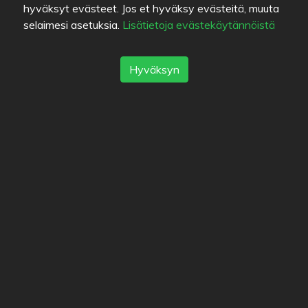
hyväksyt evästeet. Jos et hyväksy evästeitä, muuta
selaimesi asetuksia.
Lisätietoja evästekäytännöistä
Seuraajat
Hyväksyn
Listat
Kirjanmerkit
Suosikit
Värien selitykset
Ruuan laatu
Kokemus
Hinta/laatu-suhde