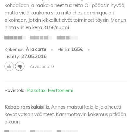
kohdallaan ja raaka-aineet tuoreita. Oli pääosin hyvää,
mutta vielä kaukana siitä mitä chez dominique oli
aikoinaan. Jotkin kikkailut eivät toimineet täysin. Menun
hinta viinien kera 315€/nuppi.
Kokemus:
À la carte
•
Hinta:
165€
•
Lisätty:
27.05.2016
Arvosana: 0
Ravintola:
Pizzataxi Herttoniemi
Kebab ranskalaisilla.
Annos maistui kalalle ja aiheutti
kovat vatsan väänteet. Kammottavin kokemus pitkään
aikaan.