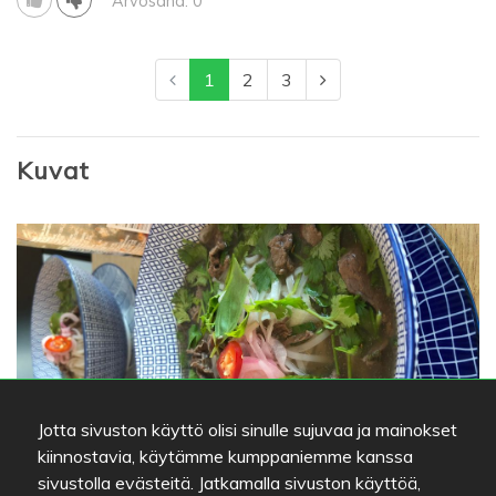
Arvosana: 0
1
2
3
Kuvat
Jotta sivuston käyttö olisi sinulle sujuvaa ja mainokset
kiinnostavia, käytämme kumppaniemme kanssa
Be My Guest
sivustolla evästeitä. Jatkamalla sivuston käyttöä,