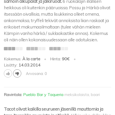
samoin alkupalat ja jälkiruoat.
6 ruokalajin illallisen
heikkous oli kuitenkin pääruoissa. Possu ja Härkä olivat
itsessään oivallisia, mutta lisukkeina olleet omena,
ankanmaksa, tryffeli tekivät annoksista liian raskaat ja
erikoiset makumaailmaltaan (tulee vähän mieleen
Kämpin vanha härkä / suklaakastike annos). Kokemus
oli näin ollen kokonaisuudessaan alle odotuksien.
Kokemus:
À la carte
•
Hinta:
90€
•
Lisätty:
14.03.2014
Arvosana: 0
Ravintola:
Pueblo Bar y Taqueria
meksikolaista, baari
Tacot olivat kaikilla seurueen jäsenillä mauttomia ja