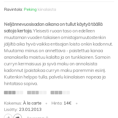
Ravintola:
Peking
kiinalaista
Neljännevuosisadan aikana on tullut käytyä täällä
satoja kertoja.
Yleisesti ruoan taso on edelleen
muutaman vuoden takaisen omistajamuutostenkin
jäljiltä aika hyvä vaikka entisajan loisto onkin kadonnut.
Muutama miinus on annettava - paistettua kanaa
ananaksella maistuu kalalta ja on tunkkainen. Samoin
curryn kermaisuus ja syvä maku on annoksista
kadonnut (paistakaa curryn maku paremmin esiin).
Kuitenkin helppo tulla, palvelu kiinalaisen nopeaa ja
hintataso sopiva.
Kokemus:
À la carte
•
Hinta:
14€
•
Lisätty:
23.01.2013