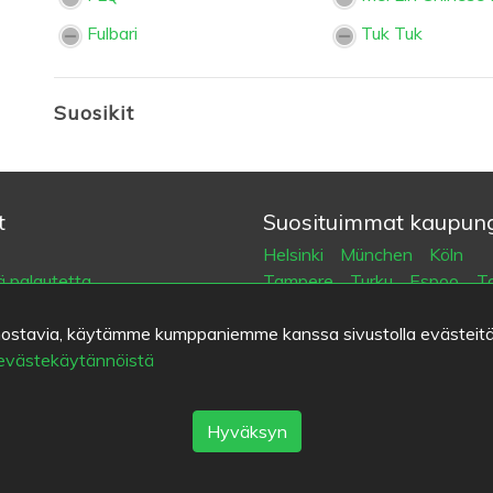
Fulbari
Tuk Tuk
Suosikit
t
Suosituimmat kaupung
Helsinki
München
Köln
 palautetta
Tampere
Turku
Espoo
Ta
öehdot
Vantaa
Oulu
Kuopio
Laht
kiinnostavia, käytämme kumppaniemme kanssa sivustolla evästeitä
tiedot
Jyväskylä
Pori
Hämeenlin
 evästekäytännöistä
suojakäytäntö
Rovaniemi
Vaasa
Porvoo
eet
Seinäjoki
Kotka
Mikkeli
Hyväksyn
Eat.fi