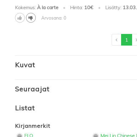
Kokemus:
À la carte
•
Hinta:
10€
•
Lisätty:
13.03
Arvosana: 0
1
Kuvat
Seuraajat
Listat
Kirjanmerkit
FLQ
Mei Lin Chinese