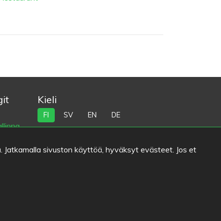
it
Kieli
FI
SV
EN
DE
llinna
i
. Jatkamalla sivuston käyttöä, hyväksyt evästeet. Jos et
na