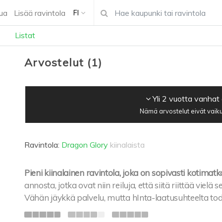
ua
Lisää ravintola
FI
Listat
Arvostelut
(
1
)
Yli 2 vuotta vanhat
Nämä arvostelut eivät vaiku
Ravintola:
Dragon Glory
kiinalaista
Pieni kiinalainen ravintola, joka on sopivasti kotimatk
annosta, jotka ovat niin reiluja, että siitä riittää vie
Vähän jäykkä palvelu, mutta hInta-laatusuhteelta tod