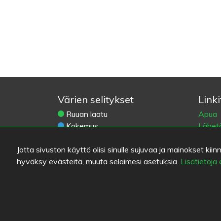
Värien selitykset
Linki
Ruuan laatu
Apua
Kokemus
Lähetä
Hinta/laatu-suhde
Käytt
Jotta sivuston käyttö olisi sinulle sujuvaa ja mainokset 
Yhteys
hyväksy evästeitä, muuta selaimesi asetuksia.
Lisätietoja
Tieto
Eväst
Blogit
Vanha 