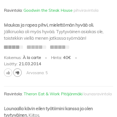
Ravintola:
Goodwin the Steak House
pihviravintola
Maukas ja rapea pihvi, mielettömän hyvää oli.
Jälkiruoka oli myös hyvää. Tyytyväinen asiakas ole,
toistekkin viellä menen jatkossa syömään!
Kokemus:
À la carte
•
Hinta:
40€
•
Lisätty:
21.03.2014
Arvosana: 5
Ravintola:
Theron Eat & Work Pitäjänmäki
lounasravintola
Lounaalla kävin eilen työtiimini kanssa ja olen
tyytyväinen.
Kiitos.