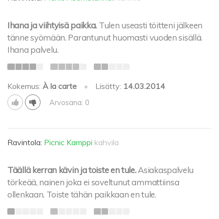
Ihana ja viihtyisä paikka.
Tulen useasti töitteni jälkeen
tänne syömään. Parantunut huomasti vuoden sisällä.
Ihana palvelu.
Kokemus:
À la carte
•
Lisätty:
14.03.2014
Arvosana: 0
Ravintola:
Picnic Kamppi
kahvila
Täällä kerran kävin ja toiste en tule.
Asiakaspalvelu
törkeää, nainen joka ei soveltunut ammattiinsa
ollenkaan. Toiste tähän paikkaan en tule.