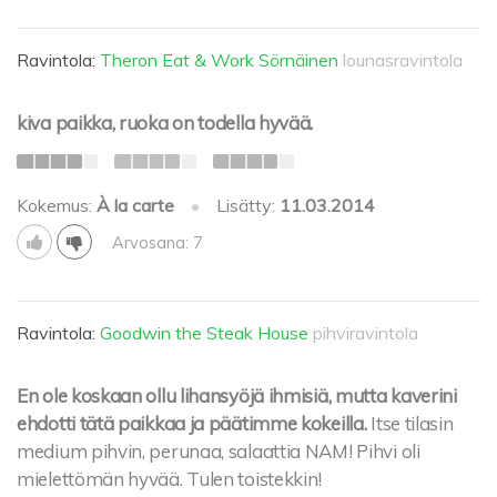
Ravintola:
Theron Eat & Work Sörnäinen
lounasravintola
kiva paikka, ruoka on todella hyvää.
Kokemus:
À la carte
•
Lisätty:
11.03.2014
Arvosana: 7
Ravintola:
Goodwin the Steak House
pihviravintola
En ole koskaan ollu lihansyöjä ihmisiä, mutta kaverini
ehdotti tätä paikkaa ja päätimme kokeilla.
Itse tilasin
medium pihvin, perunaa, salaattia NAM! Pihvi oli
mielettömän hyvää. Tulen toistekkin!