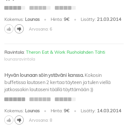
Kokemus:
Lounas
•
Hinta:
9€
•
Lisätty:
21.03.2014
Arvosana: 6
Ravintola:
Theron Eat & Work Ruoholahden Tähti
lounasravintola
Hyvän lounaan söin ystäväni kanssa.
Kokosin
buffetissa lautasen 2 kertaa täyteen ja tulen viellä
jatkossakin lautaseni täällä täyttämään :))
Kokemus:
Lounas
•
Hinta:
9€
•
Lisätty:
14.03.2014
Arvosana: 8