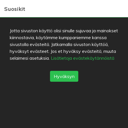
Suosikit
Jotta sivuston käyttö olisi sinulle sujuvaa ja mainokset
Värien selitykset
kiinnostavia, käytämme kumppaniemme kanssa
sivustolla evästeitä. Jatkamalla sivuston käyttöä,
Ruuan laatu
hyväksyt evästeet. Jos et hyväksy evästeitä, muuta
Kokemus
selaimesi asetuksia.
Lisätietoja evästekäytännöistä
Hinta/laatu-suhde
Linkit
Hyväksyn
Apua
Lähetä palautetta
Käyttöehdot
Yhteystiedot
Tietosuojakäytäntö
Evästeet
Blogit