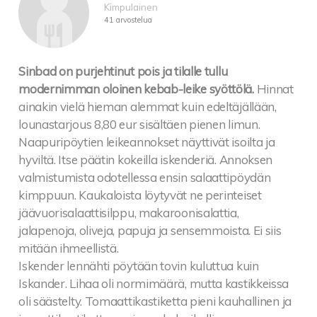
Kimpulainen
41 arvostelua
Sinbad on purjehtinut pois ja tilalle tullu
modernimman oloinen kebab-leike syöttölä.
Hinnat
ainakin vielä hieman alemmat kuin edeltäjällään,
lounastarjous 8,80 eur sisältäen pienen limun.
Naapuripöytien leikeannokset näyttivät isoilta ja
hyviltä. Itse päätin kokeilla iskenderiä. Annoksen
valmistumista odotellessa ensin salaattipöydän
kimppuun. Kaukaloista löytyvät ne perinteiset
jäävuorisalaattisilppu, makaroonisalattia,
jalapenoja, oliveja, papuja ja sensemmoista. Ei siis
mitään ihmeellistä.
Iskender lennähti pöytään tovin kuluttua kuin
Iskander. Lihaa oli normimäärä, mutta kastikkeissa
oli säästelty. Tomaattikastiketta pieni kauhallinen ja