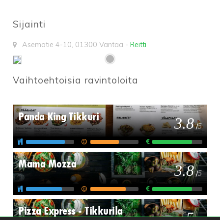
Sijainti
Asematie 4-10
,
01300
Vantaa
-
Reitti
Vaihtoehtoisia ravintoloita
Panda King Tikkuri
3.8
/
5
Mama Mozza
3.8
/
5
Pizza Express - Tikkurila
5
/