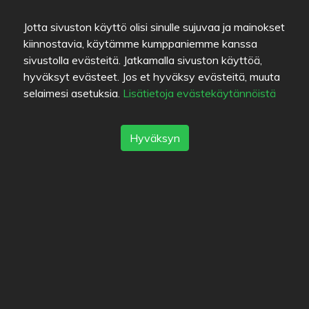
5
Jotta sivuston käyttö olisi sinulle sujuvaa ja mainokset
kiinnostavia, käytämme kumppaniemme kanssa
sivustolla evästeitä. Jatkamalla sivuston käyttöä,
hyväksyt evästeet. Jos et hyväksy evästeitä, muuta
selaimesi asetuksia.
Lisätietoja evästekäytännöistä
Värien selitykset
Ruuan laatu
Hyväksyn
Kokemus
Hinta/laatu-suhde
Linkit
Apua
Lähetä palautetta
Käyttöehdot
Yhteystiedot
Tietosuojakäytäntö
Evästeet