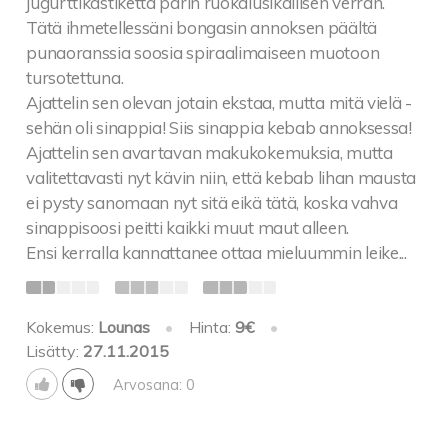
jugurttikastiketta parin ruokalusikallisen verran.
Tätä ihmetellessäni bongasin annoksen päältä
punaoranssia soosia spiraalimaiseen muotoon
tursotettuna.
Ajattelin sen olevan jotain ekstaa, mutta mitä vielä -
sehän oli sinappia! Siis sinappia kebab annoksessa!
Ajattelin sen avartavan makukokemuksia, mutta
valitettavasti nyt kävin niin, että kebab lihan mausta
ei pysty sanomaan nyt sitä eikä tätä, koska vahva
sinappisoosi peitti kaikki muut maut alleen.
Ensi kerralla kannattanee ottaa mieluummin leike...
Kokemus:
Lounas
•
Hinta:
9€
•
Lisätty:
27.11.2015
Arvosana: 0