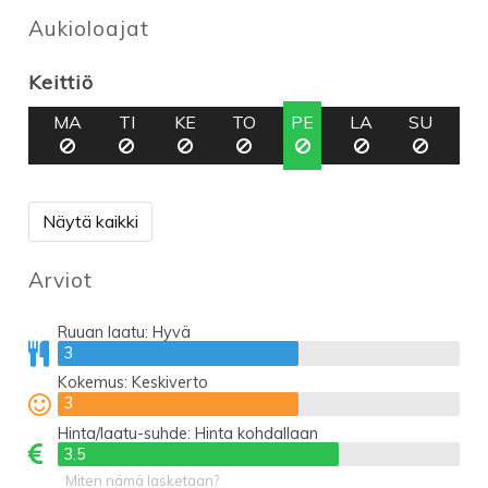
Aukioloajat
Keittiö
MA
TI
KE
TO
PE
LA
SU
Näytä kaikki
Arviot
Ruuan laatu:
Hyvä
3
3
Kokemus:
Keskiverto
3
3
Hinta/laatu-suhde:
Hinta kohdallaan
3.5
3.5
Miten nämä lasketaan?