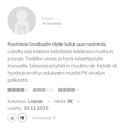
Freyeri
34 arvostelua
Ravintola Sindbadin tilalle tullut uusi ravintola.
Listalta saa kaikkea kebabista leikkeisiin, mutta ei
pizzoja. Todella runsas ja hyvä salaattipöytä
lounaalla. Seisovaa pöytää ei muuten ole. Kebab oli
hyvää ja erottuu edukseen muista PK-seudun
paikoista.
Kokemus:
Lounas
•
Hinta:
9€
•
Lisätty:
20.11.2015
Arvosana: 0