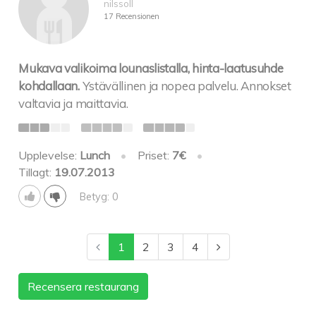
nilssoll
17 Recensionen
Mukava valikoima lounaslistalla, hinta-laatusuhde
kohdallaan.
Ystävällinen ja nopea palvelu. Annokset
valtavia ja maittavia.
Upplevelse:
Lunch
•
Priset:
7€
•
Tillagt:
19.07.2013
Betyg: 0
1
2
3
4
Recensera restaurang