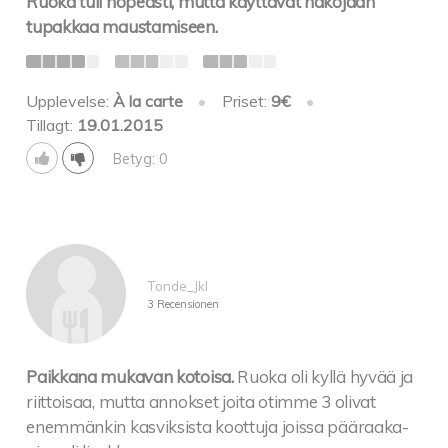
Ruoka tuli nopeasti, mutta käyttävät näköjään
tupakkaa maustamiseen.
Upplevelse:
À la carte
•
Priset:
9€
•
Tillagt:
19.01.2015
Betyg: 0
Tonde_Jkl
3 Recensionen
Paikkana mukavan kotoisa.
Ruoka oli kyllä hyvää ja
riittoisaa, mutta annokset joita otimme 3 olivat
enemmänkin kasviksista koottuja joissa pääraaka-