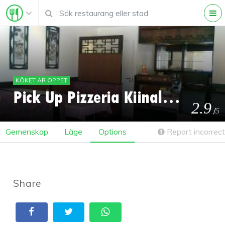
KÖKET ÄR ÖPPET
Pick Up Pizzeria Kiinalainen Ravintola
2.9
/
5
Gemenskap
Läge
Options
Report incorrect
Share