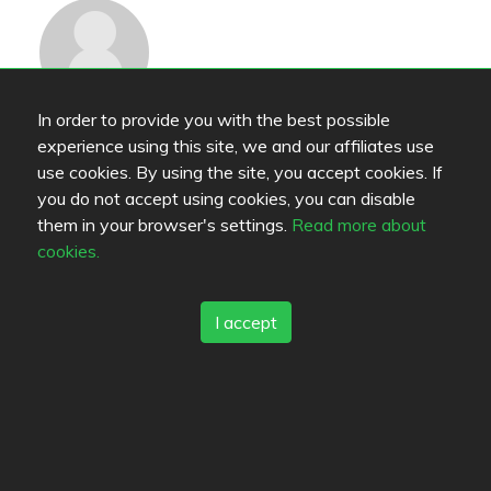
In order to provide you with the best possible
maaria11
experience using this site, we and our affiliates use
use cookies. By using the site, you accept cookies. If
De som är intresserade (3)
you do not accept using cookies, you can disable
them in your browser's settings.
Read more about
cookies.
I accept
Shxt
Epicure
allbundy
Läge