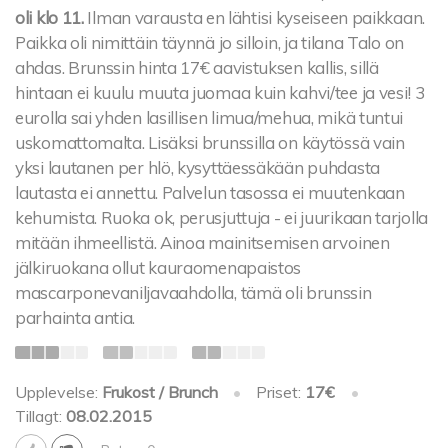
oli klo 11.
Ilman varausta en lähtisi kyseiseen paikkaan.
Paikka oli nimittäin täynnä jo silloin, ja tilana Talo on
ahdas. Brunssin hinta 17€ aavistuksen kallis, sillä
hintaan ei kuulu muuta juomaa kuin kahvi/tee ja vesi! 3
eurolla sai yhden lasillisen limua/mehua, mikä tuntui
uskomattomalta. Lisäksi brunssilla on käytössä vain
yksi lautanen per hlö, kysyttäessäkään puhdasta
lautasta ei annettu. Palvelun tasossa ei muutenkaan
kehumista. Ruoka ok, perusjuttuja - ei juurikaan tarjolla
mitään ihmeellistä. Ainoa mainitsemisen arvoinen
jälkiruokana ollut kauraomenapaistos
mascarponevaniljavaahdolla, tämä oli brunssin
parhainta antia.
Upplevelse:
Frukost / Brunch
•
Priset:
17€
•
Tillagt:
08.02.2015