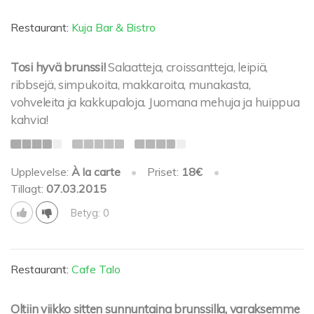
Restaurant:
Kuja Bar & Bistro
Tosi hyvä brunssi!
Salaatteja, croissantteja, leipiä,
ribbsejä, simpukoita, makkaroita, munakasta,
vohveleita ja kakkupaloja. Juomana mehuja ja huippua
kahvia!
Upplevelse:
À la carte
•
Priset:
18€
•
Tillagt:
07.03.2015
Betyg: 0
Restaurant:
Cafe Talo
Oltiin viikko sitten sunnuntaina brunssilla, varaksemme