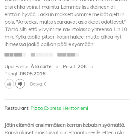
olisi ehkä voinut mainita. Lammas lisukkeineen oli
erittäin hyvää. Laskun maksettuamme meidät ajettiin
pois. "Anteeksi, mutta seuraavat asiakkaat odottavat."
Tämä silti, että viivyimme ravintolassa yhteensä 1 h 10
min. Kyllä täältä pitsan kotiin hakee, mutta älkää nyt
ihmeessä jääkö paikan päälle syömään!
Upplevelse:
À la carte
•
Priset:
20€
•
Tillagt:
08.05.2016
Betyg: 0
Restaurant:
Pizza Express Herttoniemi
Jätin elämäni ensimmäisen kerran kebabin syömättä.
Ranskalaiset maistuivat niin eltaantuneelle, etten usko