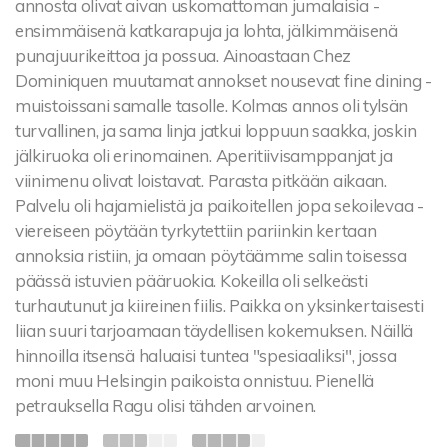
annosta olivat aivan uskomattoman jumalaisia -
ensimmäisenä katkarapuja ja lohta, jälkimmäisenä
punajuurikeittoa ja possua. Ainoastaan Chez
Dominiquen muutamat annokset nousevat fine dining -
muistoissani samalle tasolle. Kolmas annos oli tylsän
turvallinen, ja sama linja jatkui loppuun saakka, joskin
jälkiruoka oli erinomainen. Aperitiivisamppanjat ja
viinimenu olivat loistavat. Parasta pitkään aikaan.
Palvelu oli hajamielistä ja paikoitellen jopa sekoilevaa -
viereiseen pöytään tyrkytettiin pariinkin kertaan
annoksia ristiin, ja omaan pöytäämme salin toisessa
päässä istuvien pääruokia. Kokeilla oli selkeästi
turhautunut ja kiireinen fiilis. Paikka on yksinkertaisesti
liian suuri tarjoamaan täydellisen kokemuksen. Näillä
hinnoilla itsensä haluaisi tuntea "spesiaaliksi", jossa
moni muu Helsingin paikoista onnistuu. Pienellä
petrauksella Ragu olisi tähden arvoinen.