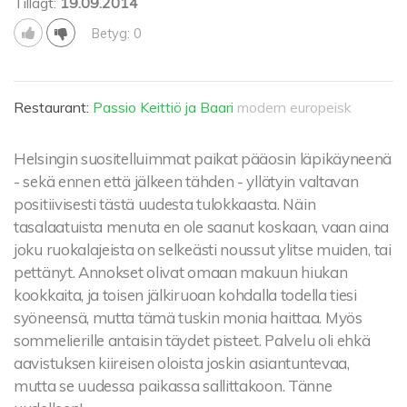
Tillagt:
19.09.2014
Betyg: 0
Restaurant:
Passio Keittiö ja Baari
modern europeisk
Helsingin suositelluimmat paikat pääosin läpikäyneenä
- sekä ennen että jälkeen tähden - yllätyin valtavan
positiivisesti tästä uudesta tulokkaasta. Näin
tasalaatuista menuta en ole saanut koskaan, vaan aina
joku ruokalajeista on selkeästi noussut ylitse muiden, tai
pettänyt. Annokset olivat omaan makuun hiukan
kookkaita, ja toisen jälkiruoan kohdalla todella tiesi
syöneensä, mutta tämä tuskin monia haittaa. Myös
sommelierille antaisin täydet pisteet. Palvelu oli ehkä
aavistuksen kiireisen oloista joskin asiantuntevaa,
mutta se uudessa paikassa sallittakoon. Tänne