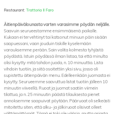
Restaurant:
Trattoria Il Faro
Äitienpäivälounasta varten varasimme pöydän neljälle.
Saavuin seurueestamme ensimmäisenä paikalle.
Kukaan ei tervehtinyt tai katsonut minuun päin sisään
saapuessani, vaan jouduin tiskille kyselemään
varauksemme perään. Sain valita kolmesta tyhjästä
pöydästä. Istuin pöydässä ilman listaa, tai että minulta
olisi kysytty mitä tahdon juoda, n. 10 minuuttia. Lista
vihdoin tuotiin, ja siitä osoitettiin yksi sivu, jossa oli
supistettu äitienpäivän menu. Edelleenkään juomasta ei
kysytty. Seurueemme saavuttua listat tuotiin jälleen 10
minuutin viiveellä. Ruoat ja juomat saatiin viimein
tilattua, ja n. 25 minuutin päästä tilauksesta pienet
annoksemme saapuivat pöytään. Pääruoat oli selkeästi
mitoitettu siten, että alku- ja jälkiruoat olisivat olleet
välttämättömät. Tämä ei toki ole väärin, mutta asiasta