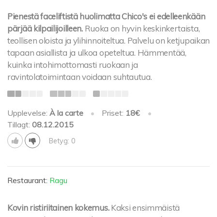
Pienestä faceliftistä huolimatta Chico's ei edelleenkään
pärjää kilpailijoilleen.
Ruoka on hyvin keskinkertaista,
teollisen oloista ja ylihinnoiteltua. Palvelu on ketjupaikan
tapaan asiallista ja ulkoa opeteltua. Hämmentää,
kuinka intohimottomasti ruokaan ja
ravintolatoimintaan voidaan suhtautua.
Upplevelse:
À la carte
•
Priset:
18€
•
Tillagt:
08.12.2015
Betyg: 0
Restaurant:
Ragu
Kovin ristiriitainen kokemus.
Kaksi ensimmäistä