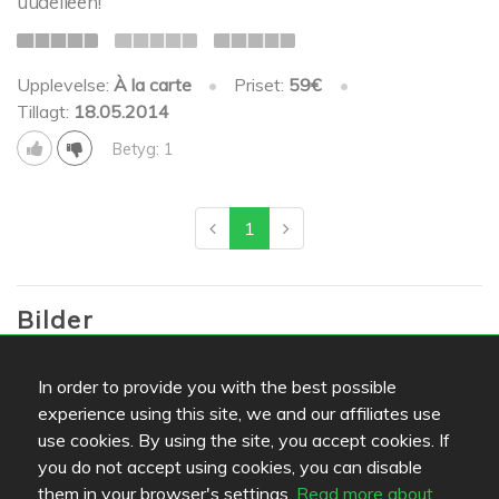
uudelleen!
Upplevelse:
À la carte
•
Priset:
59€
•
Tillagt:
18.05.2014
Betyg: 1
1
Bilder
In order to provide you with the best possible
Followers
experience using this site, we and our affiliates use
use cookies. By using the site, you accept cookies. If
you do not accept using cookies, you can disable
Lists
them in your browser's settings.
Read more about