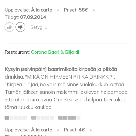
Upplevelse:
À la carte
•
Priset:
58€
•
Tillagt:
07.09.2014
Betyg: 1
Restaurant:
Corona Baari & Biljardi
Kysyin (selvinpäin) baarimikolta kirpeää ja pitkää
drinkkiä.
"MIKÄ ON HIRVEEN PITKÄ DRINKKI?",
"Kirpeä...", "Jaa, no voin mä sinne suolakurkun laittaa.".
Tämän jälkeen sanoin molemmille olevan helpompaa,
että otan lasin cavaa. Onneksi se oli halpaa. Kiertäkää
tämä luukku kaukaa.
Upplevelse:
À la carte
•
Priset:
4€
•