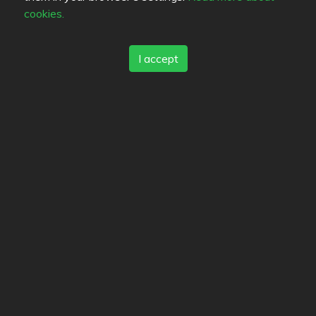
cookies.
Bookmarks
I accept
Favorites
Review color legend
Matkvalité
Upplevelse
Pris/kvalité
Länkar
Hjälp
Skicka feedback
Användarvillkor
Kontaktinformation