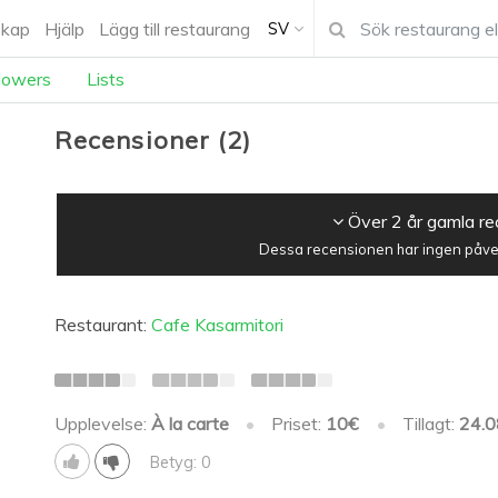
kap
Hjälp
Lägg till restaurang
SV
lowers
Lists
Recensioner
(
2
)
Över 2 år gamla r
Dessa recensionen har ingen påver
Restaurant:
Cafe Kasarmitori
Upplevelse:
À la carte
•
Priset:
10€
•
Tillagt:
24.0
Betyg: 0