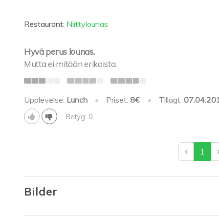
Restaurant:
Niittylounas
Hyvä perus lounas.
Mutta ei mitään erikoista.
Upplevelse:
Lunch
•
Priset:
8€
•
Tillagt:
07.04.20
Betyg: 0
1
Bilder