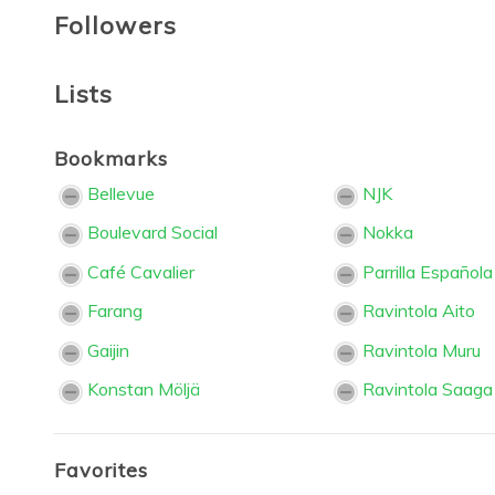
Followers
Lists
Bookmarks
Bellevue
NJK
Boulevard Social
Nokka
Café Cavalier
Parrilla Española
Farang
Ravintola Aito
Gaijin
Ravintola Muru
Konstan Möljä
Ravintola Saaga
Favorites