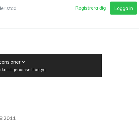
Registrera dig
Logga in
ecensioner
ka till genomsnitt betyg
8.2011