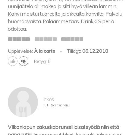
uunijäätelö oli makea ja silti hyvä viileän lämmin.
Kahvi maistui tuoreelta ja oikealta kahvilta. Palvelu
huomaavaista. Palaamme taas. Drinkki Siperia
odottaa.
Upplevelse:
À la carte
•
Tillagt:
06.12.2018
Betyg: 0
EK05
31 Recensionen
Viikonlopun zakuskabrunssilla sai syödä niin että
napa rutisi.
Erinomaiset blinit, khinkalit, juliennet ja