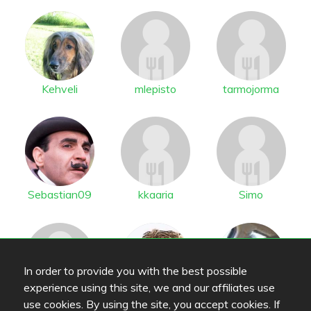
Kehveli
mlepisto
tarmojorma
Sebastian09
kkaaria
Simo
In order to provide you with the best possible
experience using this site, we and our affiliates use
Lucy
shel
Idscu
use cookies. By using the site, you accept cookies. If