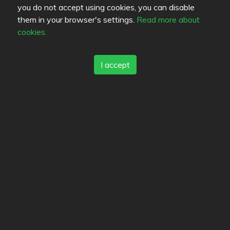
you do not accept using cookies, you can disable
them in your browser's settings.
Read more about
cookies.
I accept
Macsatz
gourmandise
Ciervo
marxmo
heikkipekka
seurahepo
Primavera
Dabom
Kedy