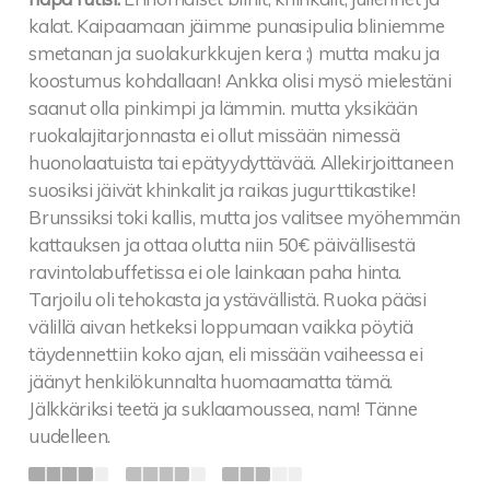
kalat. Kaipaamaan jäimme punasipulia bliniemme
smetanan ja suolakurkkujen kera ;) mutta maku ja
koostumus kohdallaan! Ankka olisi mysö mielestäni
saanut olla pinkimpi ja lämmin. mutta yksikään
ruokalajitarjonnasta ei ollut missään nimessä
huonolaatuista tai epätyydyttävää. Allekirjoittaneen
suosiksi jäivät khinkalit ja raikas jugurttikastike!
Brunssiksi toki kallis, mutta jos valitsee myöhemmän
kattauksen ja ottaa olutta niin 50€ päivällisestä
ravintolabuffetissa ei ole lainkaan paha hinta.
Tarjoilu oli tehokasta ja ystävällistä. Ruoka pääsi
välillä aivan hetkeksi loppumaan vaikka pöytiä
täydennettiin koko ajan, eli missään vaiheessa ei
jäänyt henkilökunnalta huomaamatta tämä.
Jälkkäriksi teetä ja suklaamoussea, nam! Tänne
uudelleen.