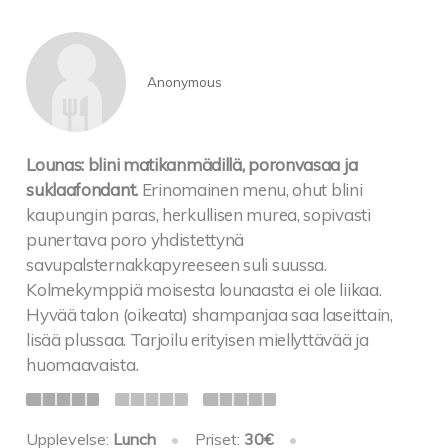
Anonymous
Lounas: blini matikanmädillä, poronvasaa ja
suklaafondant.
Erinomainen menu, ohut blini
kaupungin paras, herkullisen murea, sopivasti
punertava poro yhdistettynä
savupalsternakkapyreeseen suli suussa.
Kolmekymppiä moisesta lounaasta ei ole liikaa.
Hyvää talon (oikeata) shampanjaa saa laseittain,
lisää plussaa. Tarjoilu erityisen miellyttävää ja
huomaavaista.
Upplevelse:
Lunch
•
Priset:
30€
•