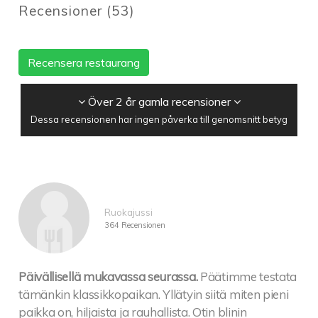
Recensioner
(
53
)
Recensera restaurang
Över 2 år gamla recensioner
Dessa recensionen har ingen påverka till genomsnitt betyg
Ruokajussi
364 Recensionen
Päivällisellä mukavassa seurassa.
Päätimme testata
tämänkin klassikkopaikan. Yllätyin siitä miten pieni
paikka on, hiljaista ja rauhallista. Otin blinin