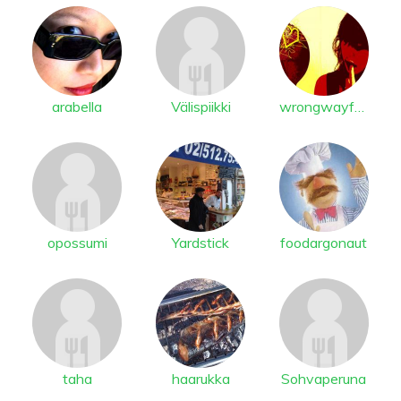
arabella
Välispiikki
wrongwayfast
opossumi
Yardstick
foodargonaut
taha
haarukka
Sohvaperuna