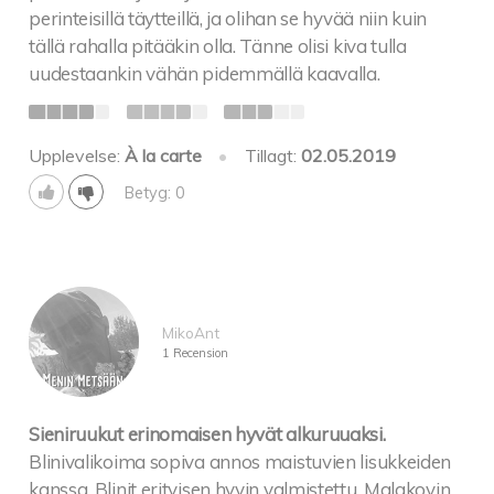
perinteisillä täytteillä, ja olihan se hyvää niin kuin
tällä rahalla pitääkin olla. Tänne olisi kiva tulla
uudestaankin vähän pidemmällä kaavalla.
Upplevelse:
À la carte
•
Tillagt:
02.05.2019
Betyg: 0
MikoAnt
1 Recension
Sieniruukut erinomaisen hyvät alkuruuaksi.
Blinivalikoima sopiva annos maistuvien lisukkeiden
kanssa. Blinit erityisen hyvin valmistettu. Malakovin