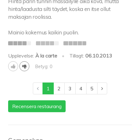
Hinta parin tunnin mässäilylle aika kova, mutta
hinta/laadusta silti täydet, koska en itse ollut
maksajan roolissa.
Mainio kokemus kaikin puolin.
Upplevelse:
À la carte
•
Tillagt:
06.10.2013
Betyg: 0
1
2
3
4
5
Recensera restaurang