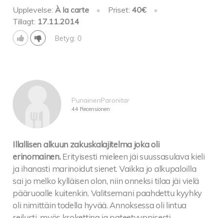
Upplevelse:
À la carte
•
Priset:
40€
•
Tillagt:
17.11.2014
Betyg: 0
PunainenParonitar
44 Recensionen
Illallisen alkuun zakuskalajitelma joka oli
erinomainen.
Erityisesti mieleen jäi suussasulava kieli
ja ihanasti marinoidut sienet. Vaikka jo alkupaloilla
sai jo melko kylläisen olon, niin onneksi tilaa jäi vielä
pääruoalle kuitenkin. Valitsemani paahdettu kyyhky
oli nimittäin todella hyvää. Annoksessa oli lintua
reilusti, myös krokettina ja pateetyyppisesti.