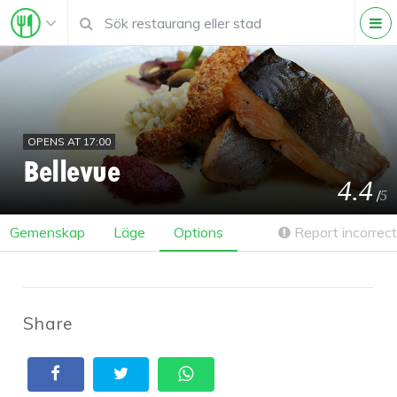
OPENS AT 17:00
Bellevue
4.4
/
5
Gemenskap
Läge
Options
Report incorrect
Share