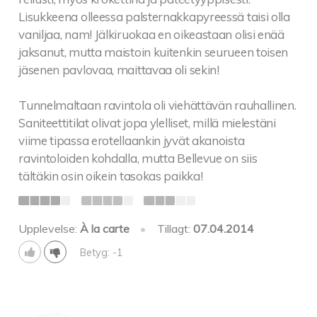
Lisukkeena olleessa palsternakkapyreessä taisi olla
vaniljaa, nam! Jälkiruokaa en oikeastaan olisi enää
jaksanut, mutta maistoin kuitenkin seurueen toisen
jäsenen pavlovaa, maittavaa oli sekin!
Tunnelmaltaan ravintola oli viehättävän rauhallinen.
Saniteettitilat olivat jopa ylelliset, millä mielestäni
viime tipassa erotellaankin jyvät akanoista
ravintoloiden kohdalla, mutta Bellevue on siis
tältäkin osin oikein tasokas paikka!
Upplevelse:
À la carte
•
Tillagt:
07.04.2014
Betyg: -1