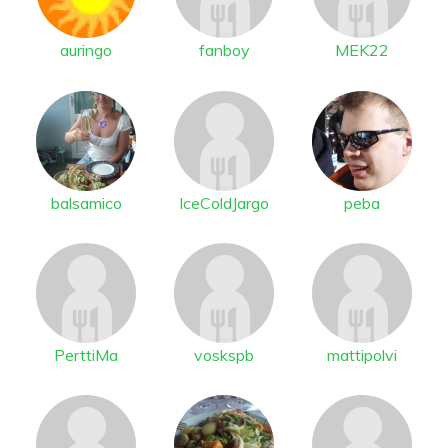
auringo
fanboy
MEK22
balsamico
IceColdJargo
peba
PerttiMa
voskspb
mattipolvi