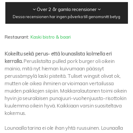
Över 2 år gamla recensioner
Dessa recensionen har ingen påverka till genomsnitt betyg
Restaurant:
Kaski bistro & baari
Kokeiltu sekä perus- että lounaslista kolmella eri
kerralla.
Peruslistalta pulled pork burger oli oikein
mainio, mitä nyt hieman kuivumaan päässyt
perussämpylä laski pisteitä. Tuliset wingsit olivat ok,
mutten ole oikea ihminen arvioimaan vertailussa
muiden paikkojen siipiin. Makkaralautanen toimi oikein
hyvin ja seuralaisen punajuuri-vuohenjuusto-risottokin
kuulemma oikein hyvä. Kaikkiaan varsin suositeltava
kokemus.
Lounaalla tarina ei ole ihan yhtä ruusuinen. Lounaalla