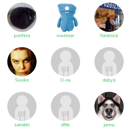
porifera
roxeteer
Yardstick
Suviko
O-ou
dubya
samikki
dfile
junnu