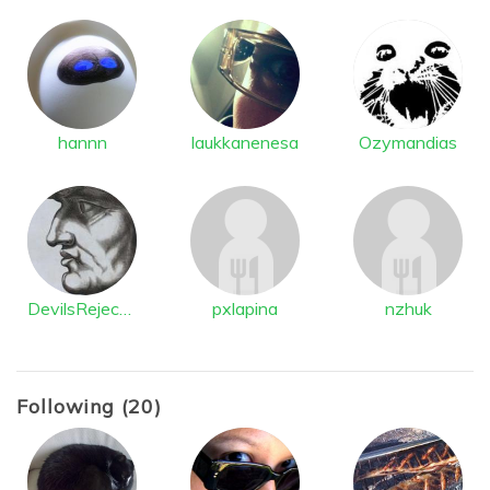
hannn
laukkanenesa
Ozymandias
DevilsRejection
pxlapina
nzhuk
Following (20)