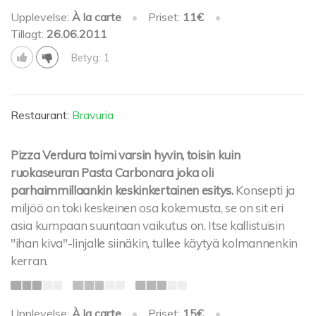
Upplevelse:
À la carte
•
Priset:
11€
•
Tillagt:
26.06.2011
Betyg: 1
Restaurant:
Bravuria
Pizza Verdura toimi varsin hyvin, toisin kuin
ruokaseuran Pasta Carbonara joka oli
parhaimmillaankin keskinkertainen esitys.
Konsepti ja
miljöö on toki keskeinen osa kokemusta, se on sit eri
asia kumpaan suuntaan vaikutus on. Itse kallistuisin
"ihan kiva"-linjalle siinäkin, tullee käytyä kolmannenkin
kerran.
Upplevelse:
À la carte
•
Priset:
15€
•