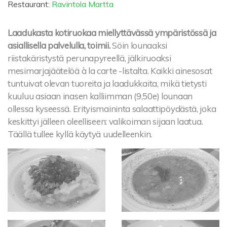
Restaurant:
Ravintola Martta
Laadukasta kotiruokaa miellyttävässä ympäristössä ja
asiallisella palvelulla, toimii.
Söin lounaaksi
riistakäristystä perunapyreellä, jälkiruoaksi
mesimarjajäätelöä à la carte -listalta. Kaikki ainesosat
tuntuivat olevan tuoreita ja laadukkaita, mikä tietysti
kuuluu asiaan inasen kalliimman (9,50e) lounaan
ollessa kyseessä. Erityismaininta salaattipöydästä, joka
keskittyi jälleen oleelliseen: valikoiman sijaan laatua.
Täällä tullee kyllä käytyä uudelleenkin.