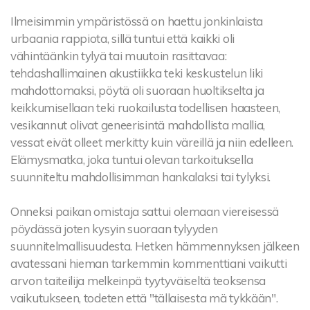
Ilmeisimmin ympäristössä on haettu jonkinlaista
urbaania rappiota, sillä tuntui että kaikki oli
vähintäänkin tylyä tai muutoin rasittavaa:
tehdashallimainen akustiikka teki keskustelun liki
mahdottomaksi, pöytä oli suoraan huoltikselta ja
keikkumisellaan teki ruokailusta todellisen haasteen,
vesikannut olivat geneerisintä mahdollista mallia,
vessat eivät olleet merkitty kuin väreillä ja niin edelleen.
Elämysmatka, joka tuntui olevan tarkoituksella
suunniteltu mahdollisimman hankalaksi tai tylyksi.
Onneksi paikan omistaja sattui olemaan viereisessä
pöydässä joten kysyin suoraan tylyyden
suunnitelmallisuudesta. Hetken hämmennyksen jälkeen
avatessani hieman tarkemmin kommenttiani vaikutti
arvon taiteilija melkeinpä tyytyväiseltä teoksensa
vaikutukseen, todeten että "tällaisesta mä tykkään".