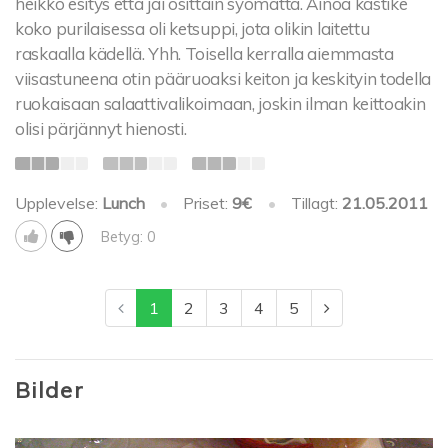
heikko esitys että jäi osittain syömättä. Ainoa kastike
koko purilaisessa oli ketsuppi, jota olikin laitettu
raskaalla kädellä. Yhh. Toisella kerralla aiemmasta
viisastuneena otin pääruoaksi keiton ja keskityin todella
ruokaisaan salaattivalikoimaan, joskin ilman keittoakin
olisi pärjännyt hienosti.
Upplevelse:
Lunch
•
Priset:
9€
•
Tillagt:
21.05.2011
Betyg: 0
1
2
3
4
5
Bilder