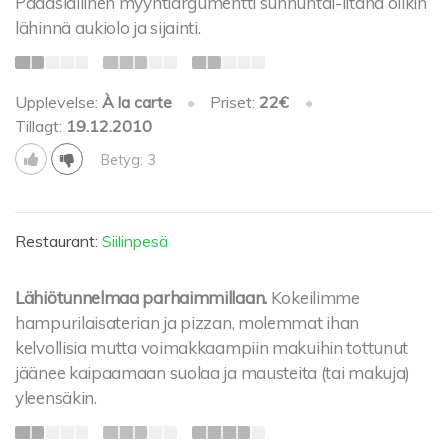
Pääasiallinen myyntiargumentti sunnuntai-iltana olikin
lähinnä aukiolo ja sijainti.
Upplevelse:
À la carte
•
Priset:
22€
•
Tillagt:
19.12.2010
Betyg: 3
Restaurant:
Siilinpesä
Lähiötunnelmaa parhaimmillaan.
Kokeilimme
hampurilaisaterian ja pizzan, molemmat ihan
kelvollisia mutta voimakkaampiin makuihin tottunut
jäänee kaipaamaan suolaa ja mausteita (tai makuja)
yleensäkin.