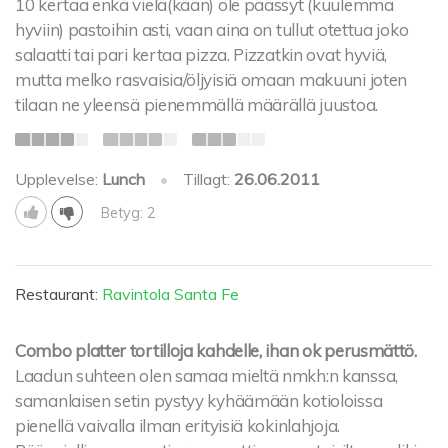
10 kertaa enkä vielä(kään) ole päässyt (kuulemma
hyviin) pastoihin asti, vaan aina on tullut otettua joko
salaatti tai pari kertaa pizza. Pizzatkin ovat hyviä,
mutta melko rasvaisia/öljyisiä omaan makuuni joten
tilaan ne yleensä pienemmällä määrällä juustoa.
Upplevelse:
Lunch
•
Tillagt:
26.06.2011
Betyg: 2
Restaurant:
Ravintola Santa Fe
Combo platter tortilloja kahdelle, ihan ok perusmättö.
Laadun suhteen olen samaa mieltä nmkh:n kanssa,
samanlaisen setin pystyy kyhäämään kotioloissa
pienellä vaivalla ilman erityisiä kokinlahjoja.