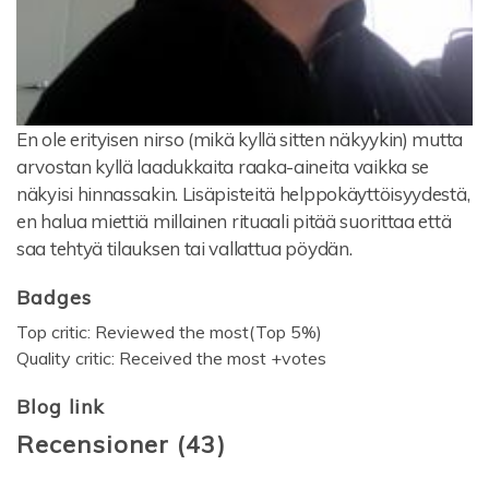
En ole erityisen nirso (mikä kyllä sitten näkyykin) mutta
arvostan kyllä laadukkaita raaka-aineita vaikka se
näkyisi hinnassakin. Lisäpisteitä helppokäyttöisyydestä,
en halua miettiä millainen rituaali pitää suorittaa että
saa tehtyä tilauksen tai vallattua pöydän.
Badges
Top critic: Reviewed the most(Top 5%)
Quality critic: Received the most +votes
Blog link
Recensioner
(
43
)