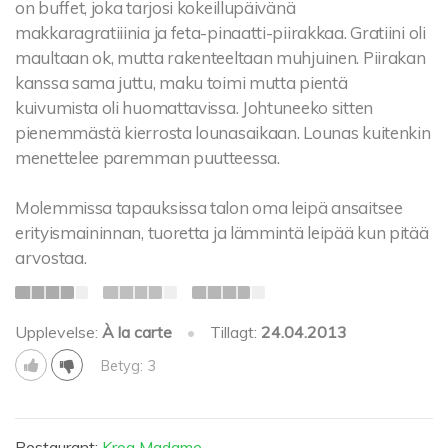
on buffet, joka tarjosi kokeillupäivänä
makkaragratiiinia ja feta-pinaatti-piirakkaa. Gratiini oli
maultaan ok, mutta rakenteeltaan muhjuinen. Piirakan
kanssa sama juttu, maku toimi mutta pientä
kuivumista oli huomattavissa. Johtuneeko sitten
pienemmästä kierrosta lounasaikaan. Lounas kuitenkin
menettelee paremman puutteessa.
Molemmissa tapauksissa talon oma leipä ansaitsee
erityismaininnan, tuoretta ja lämmintä leipää kun pitää
arvostaa.
Upplevelse:
À la carte
•
Tillagt:
24.04.2013
Betyg: 3
Restaurant:
Krog Madame