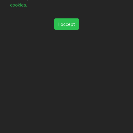
cookies.
samikki
dfile
junnu
I accept
jvb
auringo
markonen
lass1
Vornaskotti
DevilsRejection