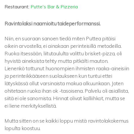
Restaurant:
Putte's Bar & Pizzeria
Ravintolaksi naamioitu taideperformanssi.
Niin, en suoraan sanoen tiedä miten Puttea pitäisi
oikein arvostella, ei ainakaan perinteisillä metodeilla.
Ruoka itsessään, liitutaululta valittu brisket-pizza, oli
hyvistä aineksista tehty mutta pitkälti mauton.
Lienenkö tottunut huonompien ihmisten raaka-aineisiin
ja perinteikkääseen suolaukseen kun tuntui ettei
lätyskässä ollut varsinaista makua alkuunkaan. Joten
ohitetaan ruoka ihan ok -tasoisena. Palvelu oli asiallista,
siitä ei ole sanomista. Hinnat olivat kalliihkot, mutta se
ei liene merkityksellistä.
Mutta sitten on se kaikki loppu mistä ravintolakokemus
lopulta koostuu.