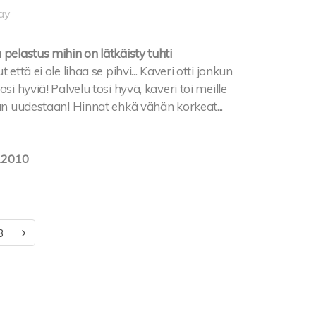
ay
 pelastus mihin on lätkäisty tuhti
että ei ole lihaa se pihvi... Kaveri otti jonkun
si hyviä! Palvelu tosi hyvä, kaveri toi meille
aan uudestaan! Hinnat ehkä vähän korkeat...
.2010
3