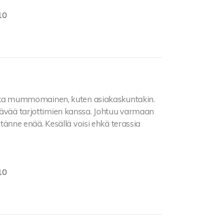
10
ika mummomainen, kuten asiakaskuntakin.
ttävää tarjottimien kanssa. Johtuu varmaan
n tänne enää. Kesällä voisi ehkä terassia
10