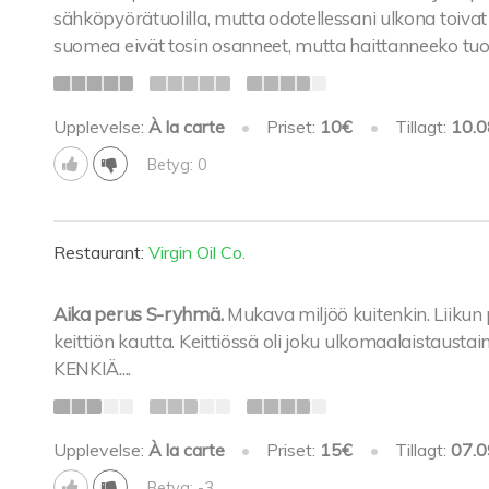
sähköpyörätuolilla, mutta odotellessani ulkona toivat
suomea eivät tosin osanneet, mutta haittanneeko tuo.
Upplevelse:
À la carte
•
Priset:
10€
•
Tillagt:
10.0
Betyg: 0
Restaurant:
Virgin Oil Co.
Aika perus S-ryhmä.
Mukava miljöö kuitenkin. Liikun 
keittiön kautta. Keittiössä oli joku ulkomaalaistau
KENKIÄ....
Upplevelse:
À la carte
•
Priset:
15€
•
Tillagt:
07.0
Betyg: -3