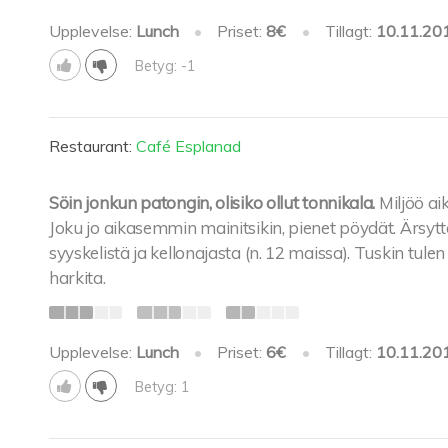
Upplevelse:
Lunch
•
Priset:
8€
•
Tillagt:
10.11.20
Betyg: -1
Restaurant:
Café Esplanad
Söin jonkun patongin, olisiko ollut tonnikala.
Miljöö a
Joku jo aikasemmin mainitsikin, pienet pöydät. Ärsy
syyskelistä ja kellonajasta (n. 12 maissa). Tuskin tule
harkita.
Upplevelse:
Lunch
•
Priset:
6€
•
Tillagt:
10.11.20
Betyg: 1