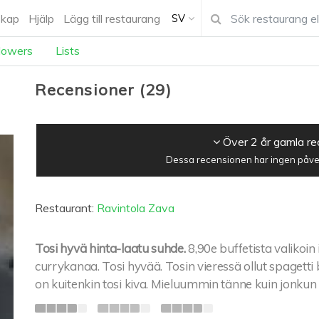
kap
Hjälp
Lägg till restaurang
SV
lowers
Lists
Recensioner
(
29
)
Över 2 år gamla r
Dessa recensionen har ingen påver
Restaurant:
Ravintola Zava
Tosi hyvä hinta-laatu suhde.
8,90e buffetista valikoin
currykanaa. Tosi hyvää. Tosin vieressä ollut spagetti b
on kuitenkin tosi kiva. Mieluummin tänne kuin jonkun lä