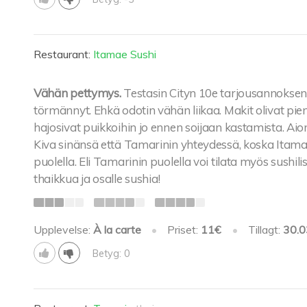
Restaurant:
Itamae Sushi
Vähän pettymys.
Testasin Cityn 10e tarjousannoksen
törmännyt. Ehkä odotin vähän liikaa. Makit olivat pie
hajosivat puikkoihin jo ennen soijaan kastamista. Aio
Kiva sinänsä että Tamarinin yhteydessä, koska Itamae
puolella. Eli Tamarinin puolella voi tilata myös sushilis
thaikkua ja osalle sushia!
Upplevelse:
À la carte
•
Priset:
11€
•
Tillagt:
30.0
Betyg: 0