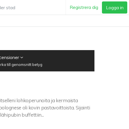
Registrera dig
Logga in
ecensioner
ka till genomsnitt betyg
 itselleni lohkoperunoita ja kermaista
olognese oli kovin pastavoittoista. Sijainti
hipubin buffettiin...