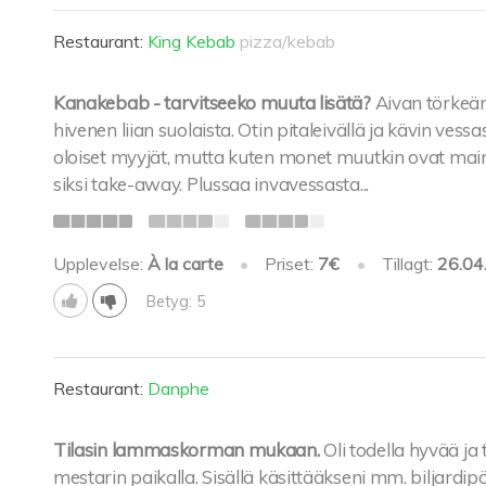
Restaurant:
King Kebab
pizza/kebab
Kanakebab - tarvitseeko muuta lisätä?
Aivan törkeän
hivenen liian suolaista. Otin pitaleivällä ja kävin vess
oloiset myyjät, mutta kuten monet muutkin ovat main
siksi take-away. Plussaa invavessasta...
Upplevelse:
À la carte
•
Priset:
7€
•
Tillagt:
26.04
Betyg: 5
Restaurant:
Danphe
Tilasin lammaskorman mukaan.
Oli todella hyvää ja
mestarin paikalla. Sisällä käsittääkseni mm. biljardipö