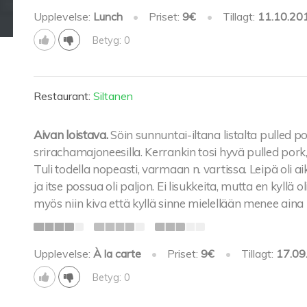
Upplevelse:
Lunch
•
Priset:
9€
•
Tillagt:
11.10.20
Betyg: 0
Restaurant:
Siltanen
Aivan loistava.
Söin sunnuntai-iltana listalta pulled p
srirachamajoneesilla. Kerrankin tosi hyvä pulled pork
Tuli todella nopeasti, varmaan n. vartissa. Leipä oli 
ja itse possua oli paljon. Ei lisukkeita, mutta en kyllä
myös niin kiva että kyllä sinne mielellään menee aina
Upplevelse:
À la carte
•
Priset:
9€
•
Tillagt:
17.09
Betyg: 0