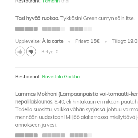
Restaurant:
Tamarin
thai
Tosi hyvää ruokaa.
Tykkäsin! Green curryn söin itse.
Upplevelse:
À la carte
•
Priset:
15€
•
Tillagt:
19.0
Betyg: 0
Restaurant:
Ravintola Gorkha
Lammas Mokhani (Lampaanpaistia voi-tomaatti-kerm
nepalilaislounas.
8,40, eli hintakaan ei mikään päätäh
Todella suosittu, vaikka vähän syrjässä, johtuu varm
mennään uudestaan! Miljöö alakerrassa miellyttävä ja 
annokseen ja vesi.