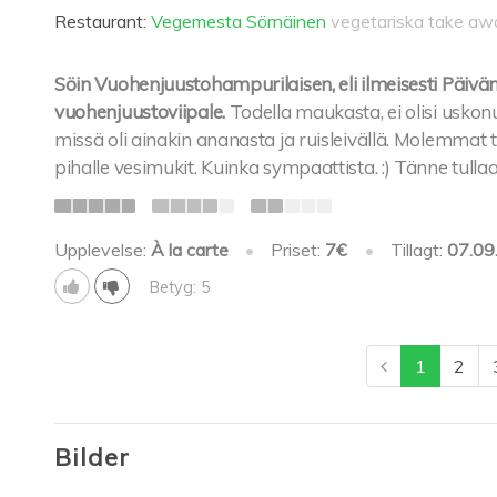
Restaurant:
Vegemesta Sörnäinen
vegetariska take aw
Söin Vuohenjuustohampurilaisen, eli ilmeisesti Päivän
vuohenjuustoviipale.
Todella maukasta, ei olisi uskonut 
missä oli ainakin ananasta ja ruisleivällä. Molemmat to
pihalle vesimukit. Kuinka sympaattista. :) Tänne tull
Upplevelse:
À la carte
•
Priset:
7€
•
Tillagt:
07.09
Betyg: 5
1
2
Bilder