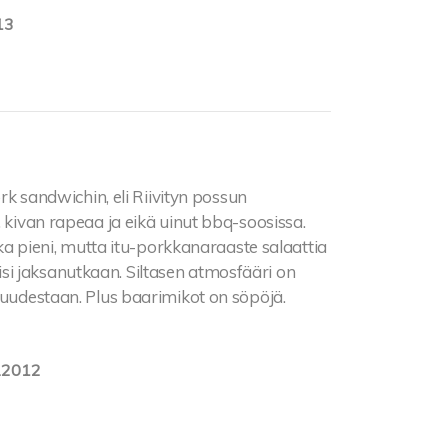
13
ork sandwichin, eli Riivityn possun
, kivan rapeaa ja eikä uinut bbq-soosissa.
aika pieni, mutta itu-porkkanaraaste salaattia
 olisi jaksanutkaan. Siltasen atmosfääri on
 uudestaan. Plus baarimikot on söpöjä.
.2012