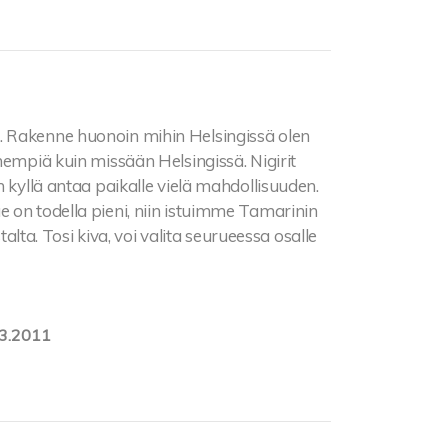
. Rakenne huonoin mihin Helsingissä olen
nempiä kuin missään Helsingissä. Nigirit
n kyllä antaa paikalle vielä mahdollisuuden.
 on todella pieni, niin istuimme Tamarinin
talta. Tosi kiva, voi valita seurueessa osalle
3.2011