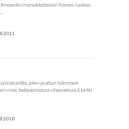
 ilmaiseksi mansikkalassin! Ihanaa ruokaa,
..
8.2011
pyörätuolilla, joten jouduin tulemaan
stainen mies hakkaamassa vihanneksia ILMAN
9.2010