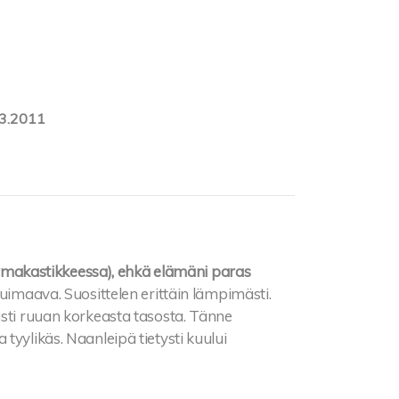
3.2011
akastikkeessa), ehkä elämäni paras
uimaava. Suosittelen erittäin lämpimästi.
asti ruuan korkeasta tasosta. Tänne
tyylikäs. Naanleipä tietysti kuului