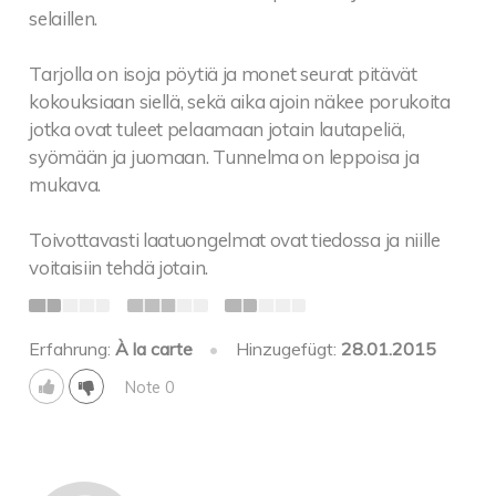
selaillen.
Tarjolla on isoja pöytiä ja monet seurat pitävät
kokouksiaan siellä, sekä aika ajoin näkee porukoita
jotka ovat tuleet pelaamaan jotain lautapeliä,
syömään ja juomaan. Tunnelma on leppoisa ja
mukava.
Toivottavasti laatuongelmat ovat tiedossa ja niille
voitaisiin tehdä jotain.
Erfahrung:
À la carte
•
Hinzugefügt:
28.01.2015
Note 0