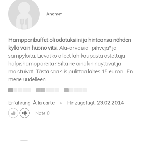
Anonym
Hampparibuffet oli odotuksiini ja hintaansa nähden
kyllä vain huono vitsi.
Ala-arvoisia "pihvejä" ja
sämpylöitä. Lievätkö olleet lähikaupasta ostettuja
halpishamppareita? Siltä ne ainakin näyttivät ja
maistuivat. Tästä saa siis pulittaa lähes 15 euroa... En
mene uudelleen.
Erfahrung:
À la carte
•
Hinzugefügt:
23.02.2014
Note 0