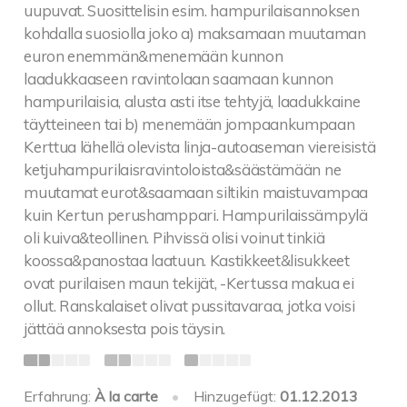
uupuvat. Suosittelisin esim. hampurilaisannoksen
kohdalla suosiolla joko a) maksamaan muutaman
euron enemmän&menemään kunnon
laadukkaaseen ravintolaan saamaan kunnon
hampurilaisia, alusta asti itse tehtyjä, laadukkaine
täytteineen tai b) menemään jompaankumpaan
Kerttua lähellä olevista linja-autoaseman viereisistä
ketjuhampurilaisravintoloista&säästämään ne
muutamat eurot&saamaan siltikin maistuvampaa
kuin Kertun perushamppari. Hampurilaissämpylä
oli kuiva&teollinen. Pihvissä olisi voinut tinkiä
koossa&panostaa laatuun. Kastikkeet&lisukkeet
ovat purilaisen maun tekijät, -Kertussa makua ei
ollut. Ranskalaiset olivat pussitavaraa, jotka voisi
jättää annoksesta pois täysin.
Erfahrung:
À la carte
•
Hinzugefügt:
01.12.2013