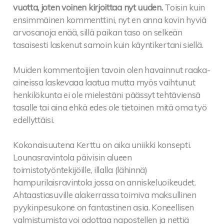
vuotta, joten voinen kirjoittaa nyt uuden.
Toisin kuin
ensimmäinen kommenttini, nyt en anna kovin hyviä
arvosanoja enää, sillä paikan taso on selkeän
tasaisesti laskenut samoin kuin käyntikertani siellä.
Muiden kommentoijien tavoin olen havainnut raaka-
aineissa laskevaaa laatua mutta myös vaihtunut
henkilökunta ei ole mielestäni päässyt tehtäviensä
tasalle tai aina ehkä edes ole tietoinen mitä oma työ
edellyttäisi.
Kokonaisuutena Kerttu on aika uniikki konsepti.
Lounasravintola päivisin alueen
toimistotyöntekijöille, illalla (lähinnä)
hampurilaisravintola jossa on anniskeluoikeudet.
Ahtaastiasuville alakerrassa toimiva maksullinen
pyykinpesukone on fantastinen asia. Koneellisen
valmistumista voi odottaa napostellen ja nettiä