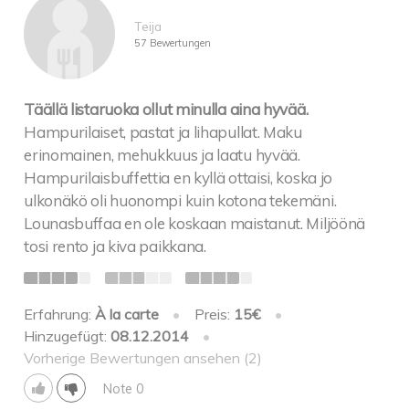
Teija
57 Bewertungen
Täällä listaruoka ollut minulla aina hyvää.
Hampurilaiset, pastat ja lihapullat. Maku
erinomainen, mehukkuus ja laatu hyvää.
Hampurilaisbuffettia en kyllä ottaisi, koska jo
ulkonäkö oli huonompi kuin kotona tekemäni.
Lounasbuffaa en ole koskaan maistanut. Miljöönä
tosi rento ja kiva paikkana.
Erfahrung:
À la carte
•
Preis:
15€
•
Hinzugefügt:
08.12.2014
•
Vorherige Bewertungen ansehen (2)
Note 0