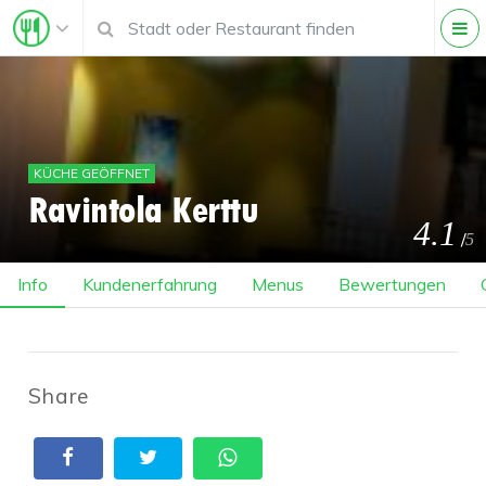
KÜCHE GEÖFFNET
Ravintola Kerttu
4.1
/
5
Info
Kundenerfahrung
Menus
Bewertungen
Share