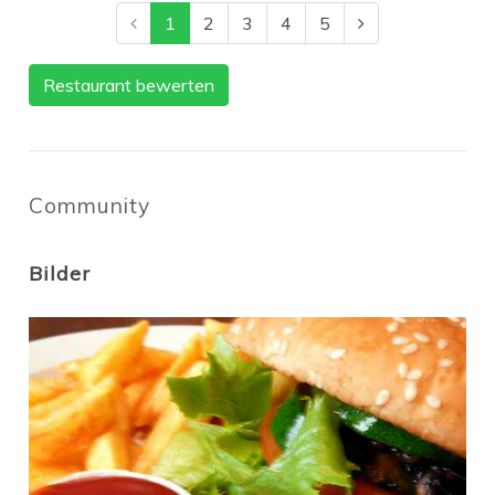
1
2
3
4
5
Restaurant bewerten
Community
Bilder