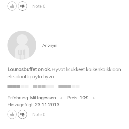
Note 0
Anonym
Lounasbuffet on ok.
Hyvät lisukkeet kaikenkaikkiaan
eli salaattipöytä hyvä.
Erfahrung:
Mittagessen
•
Preis:
10€
•
Hinzugefügt:
23.11.2013
Note 0