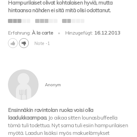
Hampurilaiset olivat kohtalaisen hyviä, mutta
hintaansa nähden ei sitä mitä olisi odottanut.
Erfahrung:
À la carte
•
Hinzugefügt:
16.12.2013
Note -1
Anonym
Ensinnäkin ravintolan ruoka voisi olla
laadukkaampaa.
Jo aikaa sitten lounasbuffeella
tämä tuli todettua. Nyt sama tuli esiin hampurilaisen
myötä. Laadun lisäksi myös makuelämykset