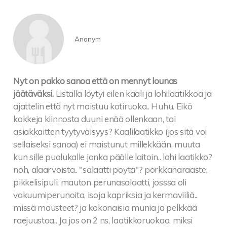
Anonym
Nyt on pakko sanoa että on mennyt lounas
jäätäväksi.
Listalla löytyi eilen kaali ja lohilaatikkoa ja
ajattelin että nyt maistuu kotiruoka.. Huhu. Eikö
kokkeja kiinnosta duuni enää ollenkaan, tai
asiakkaitten tyytyväisyys? Kaalilaatikko (jos sitä voi
sellaiseksi sanoa) ei maistunut millekkään, muuta
kun sille puolukalle jonka päälle laitoin.. lohi laatikko?
noh, alaarvoista.. "salaatti pöytä"? porkkanaraaste,
pikkelisipuli, mauton perunasalaatti, josssa oli
vakuumiperunoita, isoja kapriksia ja kermaviiliä..
missä mausteet? ja kokonaisia munia ja pelkkää
raejuustoa.. Ja jos on 2 ns, laatikkoruokaa, miksi