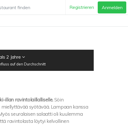
Registrieren
Anmelden
als 2 Jahre
luss auf den Durchschnitt
llan ravintolaillalliselle.
Söin
n miellyttävää syötävää. Lampaan kanssa
 Myös seuralaisen salaatti oli kuulemma
tä ravintolasta löytyi kelvollinen