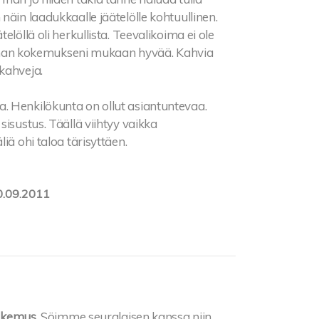
näin laadukkaalle jäätelölle kohtuullinen.
löllä oli herkullista. Teevalikoima ei ole
ja oman kokemukseni mukaan hyvää. Kahvia
kahveja.
ista. Henkilökunta on ollut asiantuntevaa.
isustus. Täällä viihtyy vaikka
iä ohi taloa tärisyttäen.
0.09.2011
kokemus.
Söimme seuralaisen kanssa niin