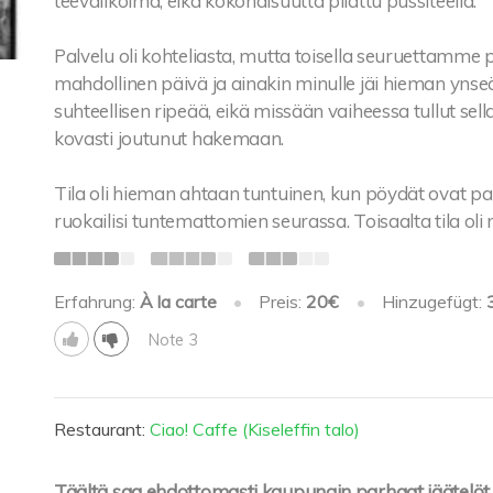
teevalikoima, eikä kokonaisuutta pilattu pussiteella.
Palvelu oli kohteliasta, mutta toisella seuruettamme palv
mahdollinen päivä ja ainakin minulle jäi hieman ynseä 
suhteellisen ripeää, eikä missään vaiheessa tullut sellai
kovasti joutunut hakemaan.
Tila oli hieman ahtaan tuntuinen, kun pöydät ovat paik
ruokailisi tuntemattomien seurassa. Toisaalta tila oli
Erfahrung:
À la carte
•
Preis:
20€
•
Hinzugefügt:
Note 3
Restaurant:
Ciao! Caffe (Kiseleffin talo)
Täältä saa ehdottomasti kaupungin parhaat jäätelöt.