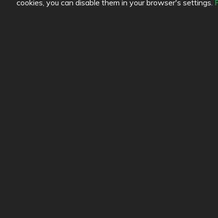
cookies, you can disable them in your browser's settings.
Farblegende lesen
Link
Speisenqualität
Hilfe
Erfahrung
Feedb
Preis-Leistungs-Verhältnis
Diens
Konta
Daten
Cooki
Blogs
Old Eat