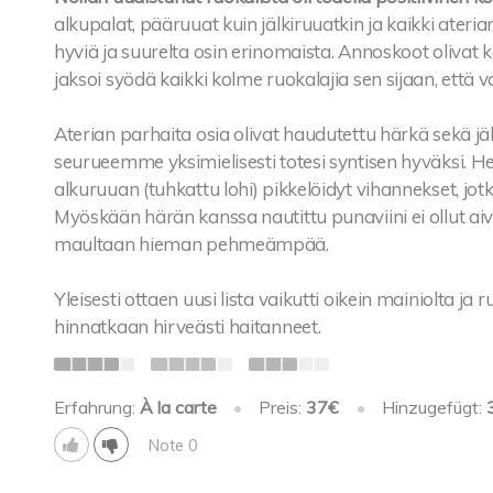
alkupalat, pääruuat kuin jälkiruuatkin ja kaikki ater
hyviä ja suurelta osin erinomaista. Annoskoot olivat koht
jaksoi syödä kaikki kolme ruokalajia sen sijaan, että va
Aterian parhaita osia olivat haudutettu härkä sekä jä
seurueemme yksimielisesti totesi syntisen hyväksi. He
alkuruuan (tuhkattu lohi) pikkelöidyt vihannekset, jotk
Myöskään härän kanssa nautittu punaviini ei ollut aiv
maultaan hieman pehmeämpää.
Yleisesti ottaen uusi lista vaikutti oikein mainiolta ja 
hinnatkaan hirveästi haitanneet.
Erfahrung:
À la carte
•
Preis:
37€
•
Hinzugefügt:
Note 0