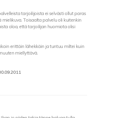
elleista tarjoilijoista ei selvästi ollut paras
mielikuva. Toisaalta palvelu oli kuitenkin
sta oloa, että tarjoilijan huomiota olisi
oin erittäin lähekkäin ja tuntuu miltei kuin
 muuten miellyttävä.
30.09.2011
Ihan jo niiden takia tänne haluaa tulla