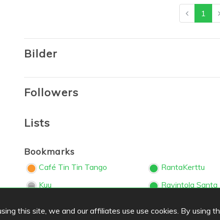
1
Bilder
Followers
Lists
Bookmarks
Café Tin Tin Tango
RantaKerttu
Kuu
Ravintola Santa
ing this site, we and our affiliates use use cookies. By using t