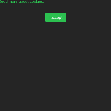
Favorites
Read more about cookies.
Ravintola Kerttu
I accept
s
Top Cities
Helsinki
München
Köln
ack
Tampere
Turku
Espoo
Ta
tleistungsbedingungen
Vantaa
Oulu
Kuopio
Laht
kt
Jyväskylä
Pori
Hämeenlin
schutzbestimmungen
Rovaniemi
Vaasa
Porvoo
es
Seinäjoki
Kotka
Mikkeli
.fi