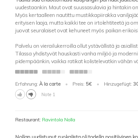
uudestaankin. Maut ovat suussasulavia ja hintakin on 
Myös kertaalleen nautittu mustikkapiirakka vaniljajääte
erityisen laaja, mutta kaikki tee on irtolehtiteetä 
juovat seuralaiset ovat kehuneet myös paikan erikois
Palvelu on vierailukerroilla ollut ystävällistä ja asiall
Tilassa yhdistyvät hauskasti vanha miljöö ja moderni s
pidempäänkin, vaikka ratikat kolistelevatkin vähän väl
Erfahrung:
À la carte
•
Preis:
5€
•
Hinzugefügt:
3
Note 1
Restaurant:
Ravintola Nolla
Nollan uudistunut ruokalista oli todella positiivinen 