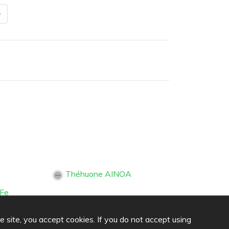
Théhuone AINOA
 Fe
he site, you accept cookies. If you do not accept using