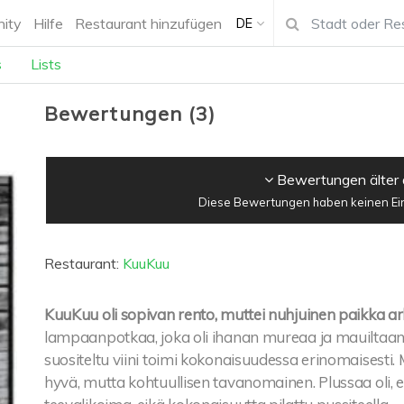
ity
Hilfe
Restaurant hinzufügen
DE
s
Lists
Bewertungen
(
3
)
Bewertungen älter 
Diese Bewertungen haben keinen Einf
Restaurant:
KuuKuu
KuuKuu oli sopivan rento, muttei nuhjuinen paikka arki-i
lampaanpotkaa, joka oli ihanan mureaa ja mauiltaa
suositeltu viini toimi kokonaisuudessa erinomaisesti.
hyvä, mutta kohtuullisen tavanomainen. Plussaa oli, et