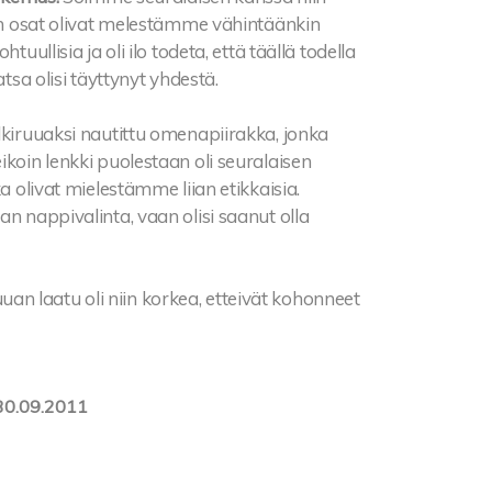
ian osat olivat melestämme vähintäänkin
uullisia ja oli ilo todeta, että täällä todella
tsa olisi täyttynyt yhdestä.
lkiruuaksi nautittu omenapiirakka, jonka
ikoin lenkki puolestaan oli seuralaisen
a olivat mielestämme liian etikkaisia.
an nappivalinta, vaan olisi saanut olla
ruuan laatu oli niin korkea, etteivät kohonneet
30.09.2011