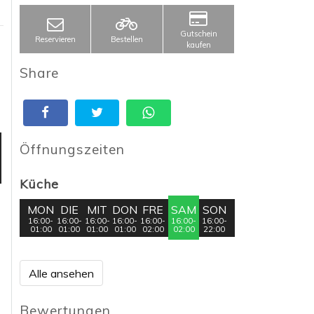
Gutschein
Reservieren
Bestellen
kaufen
Share
Öffnungszeiten
Küche
MON
DIE
MIT
DON
FRE
SAM
SON
16:00-
16:00-
16:00-
16:00-
16:00-
16:00-
16:00-
01:00
01:00
01:00
01:00
02:00
02:00
22:00
Alle ansehen
Bewertungen