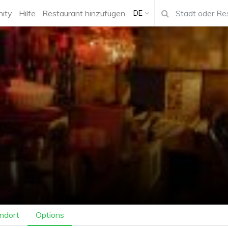
ity
Hilfe
Restaurant hinzufügen
DE
ndort
Options