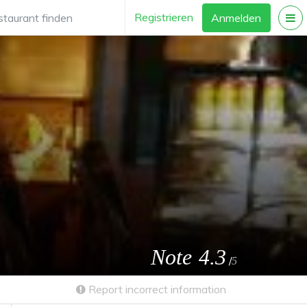
Registrieren
Anmelden
Note
4.3
/
5
Report incorrect information