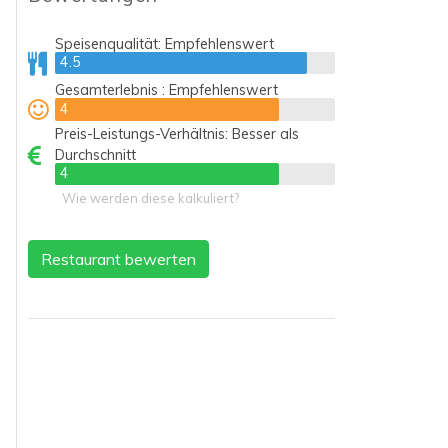
Speisenqualität:
Empfehlenswert
4.5
4.5
Gesamterlebnis :
Empfehlenswert
4
4
Preis-Leistungs-Verhältnis:
Besser als
Durchschnitt
4
4
Wie werden diese kalkuliert?
Restaurant bewerten