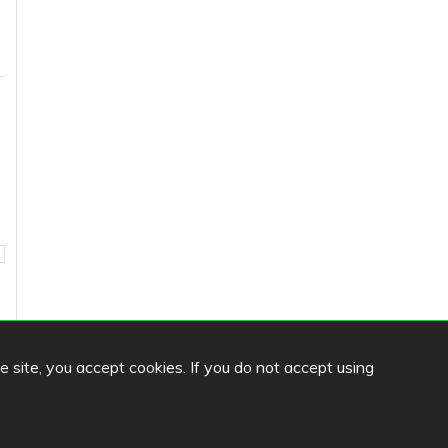
he site, you accept cookies. If you do not accept using