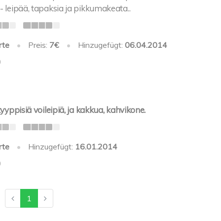
 leipää, tapaksia ja pikkumakeata..
rte
•
Preis:
7€
•
Hinzugefügt:
06.04.2014
0
yyppisiä voileipiä, ja kakkua, kahvikone.
rte
•
Hinzugefügt:
16.01.2014
0
1