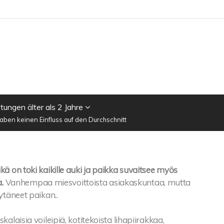
ungen älter als 2 Jahre
ben keinen Einfluss auf den Durchschnitt
ä on toki kaikille auki ja paikka suvaitsee myös
.
Vanhempaa miesvoittoista asiakaskuntaa, mutta
ytäneet paikan..
alaisia voileipiä, kotitekoista lihapiirakkaa,