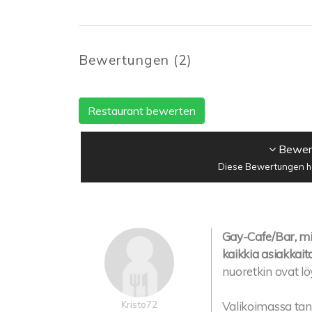
Bewertungen
(
2
)
Restaurant bewerten
Bewert
Diese Bewertungen ha
Gay-Cafe/Bar, mik
kaikkia asiakkaita
nuoretkin ovat lö
Kristo72
Valikoimassa tansk