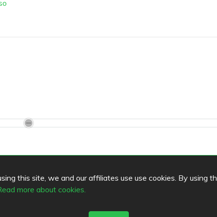
sso
ing this site, we and our affiliates use use cookies. By using t
Read more about cookies.
Mozzarelle
Nikolai II