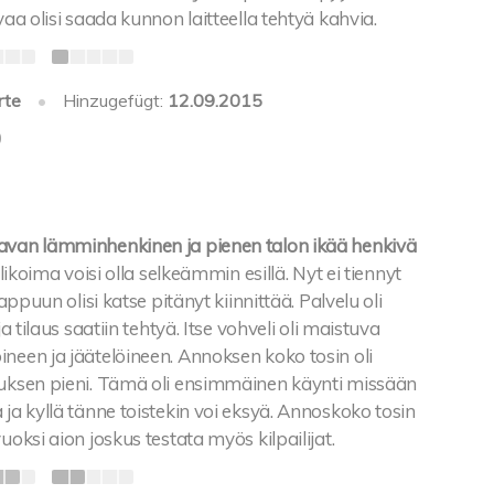
vaa olisi saada kunnon laitteella tehtyä kahvia.
rte
•
Hinzugefügt:
12.09.2015
0
avan lämminhenkinen ja pienen talon ikää henkivä
ikoima voisi olla selkeämmin esillä. Nyt ei tiennyt
lappuun olisi katse pitänyt kiinnittää. Palvelu oli
ja tilaus saatiin tehtyä. Itse vohveli oli maistuva
neen ja jäätelöineen. Annoksen koko tosin oli
tuksen pieni. Tämä oli ensimmäinen käynti missään
 ja kyllä tänne toistekin voi eksyä. Annoskoko tosin
uoksi aion joskus testata myös kilpailijat.