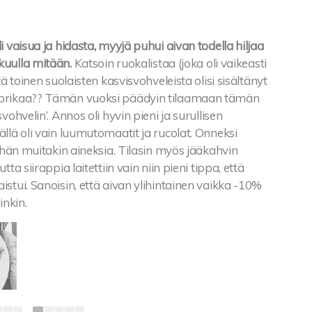
i vaisua ja hidasta, myyjä puhui aivan todella hiljaa
uulla mitään.
Katsoin ruokalistaa (joka oli vaikeasti
tä toinen suolaisten kasvisvohveleista olisi sisältänyt
prikaa?? Tämän vuoksi päädyin tilaamaan tämän
vohvelin’. Annos oli hyvin pieni ja surullisen
llä oli vain luumutomaatit ja rucolat. Onneksi
vähän muitakin aineksia. Tilasin myös jääkahvin
tta siirappia laitettiin vain niin pieni tippa, että
stui. Sanoisin, että aivan ylihintainen vaikka -10%
inkin.