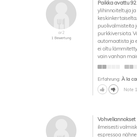
Paikka avattu 92
ylihinnoiteltuja ja
keskinkertaiselt
puolivalmisteita 
ar2
purkkiversiota. V
1 Bewertung
automaatista ja e
ei oltu lämmitett
vain vanhan main
Erfahrung:
À la ca
Note 
Vohveliannokset
ilmeisesti valmisk
espressoa nähnee