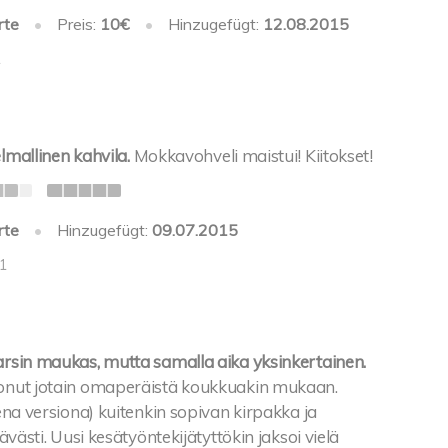
rte
•
Preis:
10€
•
Hinzugefügt:
12.08.2015
1
elmallinen kahvila.
Mokkavohveli maistui! Kiitokset!
rte
•
Hinzugefügt:
09.07.2015
-1
varsin maukas, mutta samalla aika yksinkertainen.
vonut jotain omaperäistä koukkuakin mukaan.
isena versiona) kuitenkin sopivan kirpakka ja
ttävästi. Uusi kesätyöntekijätyttökin jaksoi vielä