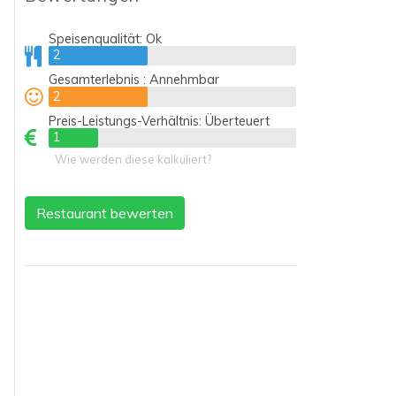
Speisenqualität:
Ok
2
2
Gesamterlebnis :
Annehmbar
2
2
Preis-Leistungs-Verhältnis:
Überteuert
1
1
Wie werden diese kalkuliert?
Restaurant bewerten