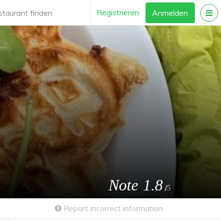
Registrieren
Anmelden
Note
1.8
/
5
Report incorrect information