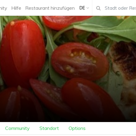
ity
Hilfe
Restaurant hinzufügen
DE
Community
Standort
Options