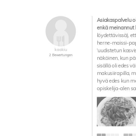
Asiakaspalvelu ol
enkä meinannut k
löydettävissä), et
herne-maissi-pa
kaakiu
’uudistetun kasvis
2 Bewertungen
näköinen, kun pää
sisällä oli edes 
makusiirapilla, mu
hyvä edes kun mai
opiskelija-alen sa