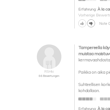
Erfahrung:
À la ca
Vorherige Bewert
Note 
Tampereella käyd
muistaa maistuv
kermavaahdosta k
RSHki
Paikka on aika pie
86 Bewertungen
Suhteellisen kork
kohdallaan.
Erfahrung:
À la ca