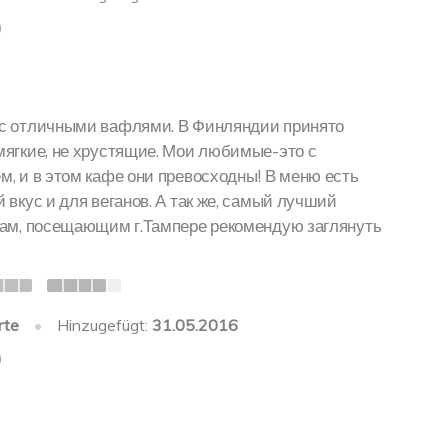
0
с отличными вафлями. В Финляндии принято
мягкие, не хрустящие. Мои любимые-это с
м, и в этом кафе они превосходны! В меню есть
 вкус и для веганов. А так же, самый лучший
там, посещающим г.Тампере рекомендую заглянуть
rte
•
Hinzugefügt:
31.05.2016
0