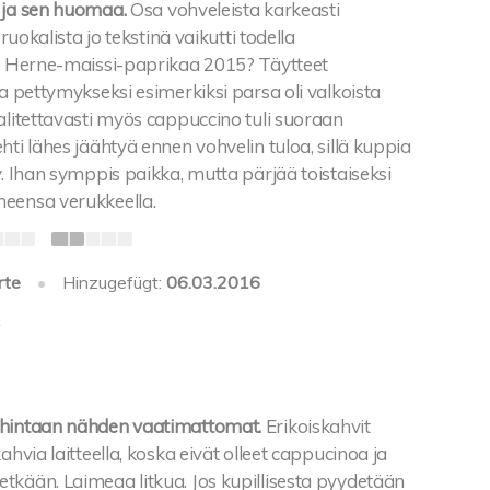
 ja sen huomaa.
Osa vohveleista karkeasti
 ruokalista jo tekstinä vaikutti todella
a. Herne-maissi-paprikaa 2015? Täytteet
ja pettymykseksi esimerkiksi parsa oli valkoista
alitettavasti myös cappuccino tuli suoraan
hti lähes jäähtyä ennen vohvelin tuloa, sillä kuppia
y. Ihan symppis paikka, mutta pärjää toistaiseksi
eensa verukkeella.
rte
•
Hinzugefügt:
06.03.2016
1
 hintaan nähden vaatimattomat.
Erikoiskahvit
ahvia laitteella, koska eivät olleet cappucinoa ja
tkään. Laimeaa litkua. Jos kupillisesta pyydetään