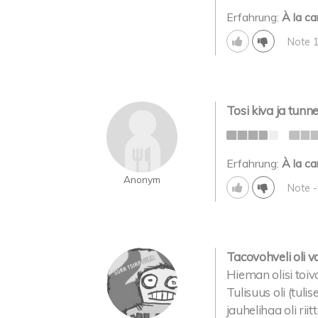
Erfahrung:
À la ca
Note 
Tosi kiva ja tunn
Erfahrung:
À la ca
Anonym
Note 
Tacovohveli oli 
Hieman olisi toi
Tulisuus oli (tul
jauhelihaa oli rii