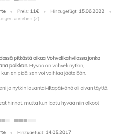
rte
•
Preis:
11€
•
Hinzugefügt:
15.06.2022
•
ungen ansehen (2)
0
essä pitkästä aikaa Vohvelikahvilassa jonka
ana paikkan.
Hyvää on vohveli nytkin,
un en pidä, sen voi vaihtaa jäätelöön.
ni ja nytkin lauantai-iltapäivänä oli aivan täyttä.
eat hinnat, mutta kun laatu hyvää niin olkoot
rte
•
Hinzugefügt:
14.05.2017