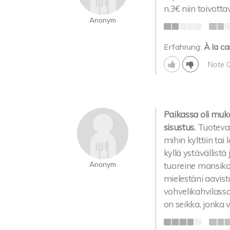
n.3€ niin toivotta
Anonym
Erfahrung:
À la ca
Note 
Paikassa oli muk
sisustus.
Tuoteval
mihin kylttiin tai 
kyllä ystävällistä 
Anonym
tuoreine mansikoi
mielestäni aavis
vohvelikahvilassa
on seikka, jonka v