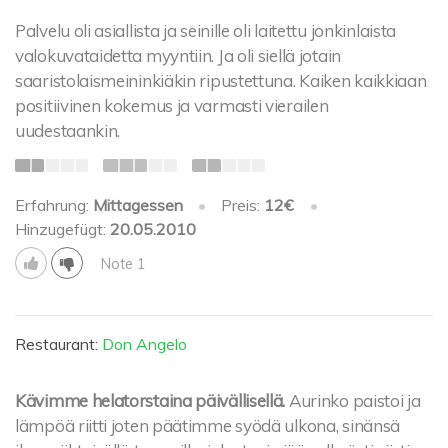
Palvelu oli asiallista ja seinille oli laitettu jonkinlaista
valokuvataidetta myyntiin. Ja oli siellä jotain
saaristolaismeininkiäkin ripustettuna. Kaiken kaikkiaan
positiivinen kokemus ja varmasti vierailen
uudestaankin.
Erfahrung:
Mittagessen
•
Preis:
12€
•
Hinzugefügt:
20.05.2010
Note 1
Restaurant:
Don Angelo
Kävimme helatorstaina päivällisellä.
Aurinko paistoi ja
lämpöä riitti joten päätimme syödä ulkona, sinänsä