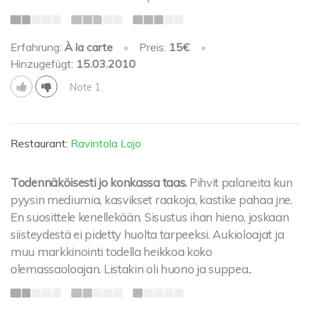
Erfahrung:
À la carte
•
Preis:
15€
•
Hinzugefügt:
15.03.2010
Note 1
Restaurant:
Ravintola Lojo
Todennäköisesti jo konkassa taas.
Pihvit palaneita kun
pyysin mediumia, kasvikset raakoja, kastike pahaa jne.
En suosittele kenellekään. Sisustus ihan hieno, joskaan
siisteydestä ei pidetty huolta tarpeeksi. Aukioloajat ja
muu markkinointi todella heikkoa koko
olemassaoloajan. Listakin oli huono ja suppea..