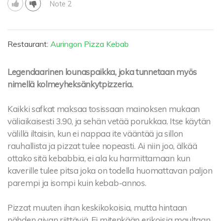
Note 2
Restaurant:
Auringon Pizza Kebab
Legendaarinen lounaspaikka, joka tunnetaan myös
nimellä kolmeyheksänkytpizzeria.
Kaikki safkat maksaa tosissaan mainoksen mukaan
väliaikaisesti 3.90, ja sehän vetää porukkaa. Itse käytän
välillä iltaisin, kun ei nappaa ite vääntää ja sillon
rauhallista ja pizzat tulee nopeasti. Ai niin joo, älkää
ottako sitä kebabbia, ei ala ku harmittamaan kun
kaverille tulee pitsa joka on todella huomattavan paljon
parempi ja isompi kuin kebab-annos.
Pizzat muuten ihan keskikokoisia, mutta hintaan
nähden aivan riittäviä. Ei mitenkään erikoisia maultaan