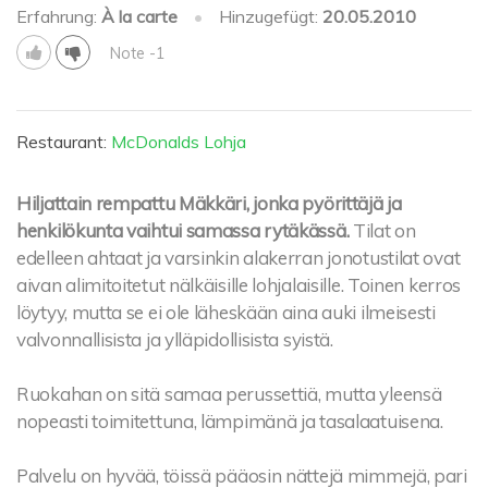
Erfahrung:
À la carte
•
Hinzugefügt:
20.05.2010
Note -1
Restaurant:
McDonalds Lohja
Hiljattain rempattu Mäkkäri, jonka pyörittäjä ja
henkilökunta vaihtui samassa rytäkässä.
Tilat on
edelleen ahtaat ja varsinkin alakerran jonotustilat ovat
aivan alimitoitetut nälkäisille lohjalaisille. Toinen kerros
löytyy, mutta se ei ole läheskään aina auki ilmeisesti
valvonnallisista ja ylläpidollisista syistä.
Ruokahan on sitä samaa perussettiä, mutta yleensä
nopeasti toimitettuna, lämpimänä ja tasalaatuisena.
Palvelu on hyvää, töissä pääosin nättejä mimmejä, pari