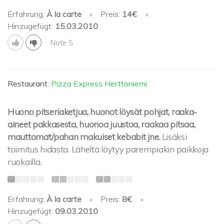
Erfahrung:
À la carte
•
Preis:
14€
•
Hinzugefügt:
15.03.2010
Note 5
Restaurant:
Pizza Express Herttoniemi
Huono pitseriaketjua, huonot löysät pohjat, raaka-
aineet pakkasesta, huonoa juustoa, raakaa pitsaa,
mauttomat/pahan makuiset kebabit jne.
Lisäksi
toimitus hidasta. Läheltä löytyy parempiakin paikkoja
ruokailla.
Erfahrung:
À la carte
•
Preis:
8€
•
Hinzugefügt:
09.03.2010