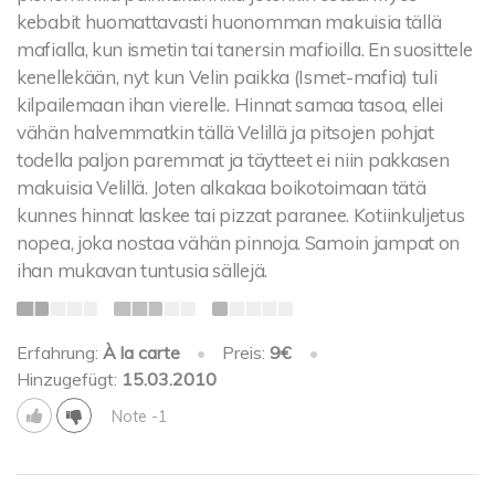
kebabit huomattavasti huonomman makuisia tällä
mafialla, kun ismetin tai tanersin mafioilla. En suosittele
kenellekään, nyt kun Velin paikka (Ismet-mafia) tuli
kilpailemaan ihan vierelle. Hinnat samaa tasoa, ellei
vähän halvemmatkin tällä Velillä ja pitsojen pohjat
todella paljon paremmat ja täytteet ei niin pakkasen
makuisia Velillä. Joten alkakaa boikotoimaan tätä
kunnes hinnat laskee tai pizzat paranee. Kotiinkuljetus
nopea, joka nostaa vähän pinnoja. Samoin jampat on
ihan mukavan tuntusia sällejä.
Erfahrung:
À la carte
•
Preis:
9€
•
Hinzugefügt:
15.03.2010
Note -1