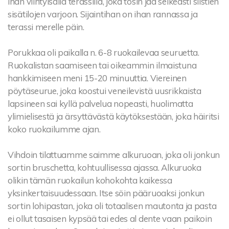
ihan viihtyisällä terassilla, joka tosin jää selkeästi siistien
sisätilojen varjoon. Sijaintihan on ihan rannassa ja
terassi merelle päin.
Porukkaa oli paikalla n. 6-8 ruokailevaa seuruetta.
Ruokalistan saamiseen tai oikeammin ilmaistuna
hankkimiseen meni 15-20 minuuttia. Viereinen
pöytäseurue, joka koostui veneilevistä uusrikkaista
lapsineen sai kyllä palvelua nopeasti, huolimatta
ylimielisestä ja ärsyttävästä käytöksestään, joka häiritsi
koko ruokailumme ajan.
Vihdoin tilattuamme saimme alkuruoan, joka oli jonkun
sortin bruschetta, kohtuullisessa ajassa. Alkuruoka
olikin tämän ruokailun kohokohta kaikessa
yksinkertaisuudessaan. Itse söin pääruoaksi jonkun
sortin lohipastan, joka oli totaalisen mautonta ja pasta
ei ollut tasaisen kypsää tai edes al dente vaan paikoin