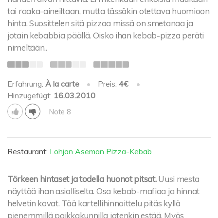
tai raaka-aineiltaan, mutta tässäkin otettava huomioon
hinta. Suosittelen sitä pizzaa missä on smetanaa ja
jotain kebabbia päällä. Oisko ihan kebab-pizza peräti
nimeltään..
Erfahrung:
À la carte
•
Preis:
4€
•
Hinzugefügt:
16.03.2010
Note 8
Restaurant:
Lohjan Aseman Pizza-Kebab
Törkeen hintaset ja todella huonot pitsat.
Uusi mesta
näyttää ihan asialliselta. Osa kebab-mafiaa ja hinnat
helvetin kovat. Tää kartellihinnoittelu pitäs kyllä
pienemmillä paikkakunnilla jotenkin estää. Myös