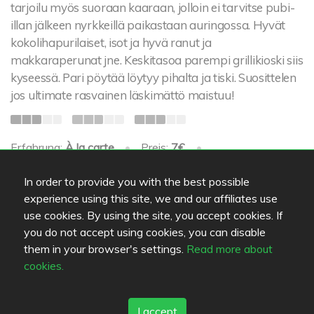
tarjoilu myös suoraan kaaraan, jolloin ei tarvitse pubi-
illan jälkeen nyrkkeillä paikastaan auringossa. Hyvät
kokolihapurilaiset, isot ja hyvä ranut ja
makkaraperunat jne. Keskitasoa parempi grillikioski siis
kyseessä. Pari pöytää löytyy pihalta ja tiski. Suosittelen
jos ultimate rasvainen läskimättö maistuu!
Erfahrung:
À la carte
•
Preis:
7€
•
Hinzugefügt:
16.03.2010
In order to provide you with the best possible
Note 2
experience using this site, we and our affiliates use
use cookies. By using the site, you accept cookies. If
you do not accept using cookies, you can disable
1
2
3
them in your browser's settings.
Read more about
cookies.
Bilder
I accept