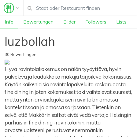
Info
Bewertungen
Bilder
Followers
Lists
luzbollah
30 Bewertungen
Hyvä ravintolakokemus on nälän tyydyttävä, hyvin
palveleva ja laadukkaita makuja tarjoileva kokonaisuus.
Käytän kaikenlaisia ravintolapalveluita roskaruoasta
fine diningiin joten kokemukset toki vaihtelevat suuresti,
mutta yritän arvioida jokaisen ravintolan omassa
kontekstissaan ja omassa sarjassaan. Tietenkin on
selvä, että Mäkkärin safkat eivät vedä vertoja Helsingin
parhaisiin fine dining -ravintoloihin, mutta
arvostelupisteeni perustuvat enemmänkin