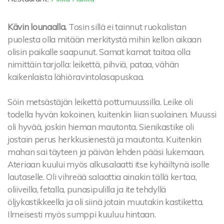
Kävin lounaalla.
Tosin sillä ei tainnut ruokalistan
puolesta olla mitään merkitystä mihin kellon aikaan
olisin paikalle saapunut. Samat kamat taitaa olla
nimittäin tarjolla: leikettä, pihviä, pataa, vähän
kaikenlaista lähiöravintolasapuskaa.
Söin metsästäjän leikettä pottumuussilla. Leike oli
todella hyvän kokoinen, kuitenkin liian suolainen. Muussi
oli hyvää, joskin hieman mautonta. Sienikastike oli
jostain perus herkkusienestä ja mautonta. Kuitenkin
mahan sai täyteen ja päivän lehden pääsi lukemaan.
Ateriaan kuului myös alkusalaatti itse kyhäiltynä isolle
lautaselle. Oli vihreää salaattia ainakin tällä kertaa,
oliiveilla, fetalla, punasipulilla ja ite tehdyllä
öljykastikkeella ja oli siinä jotain muutakin kastiketta.
Ilmeisesti myös sumppi kuuluu hintaan.