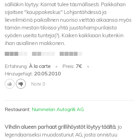
sälliäkin löytyy. Kamat tulee täsmällisesti. Paikkahan
sijaitsee "kauppakeskus" Lohjantähdessä ja
lieveilmiönä paikallinen nuoriso viettää aikaansa myös
tämän mestan tiloissa yhtä juustohampurilaista
syöden useita tunteja(?). Kaiken kaikkiaan kuitenkin
ihan asiallinen makkonen.
Erfahrung:
À la carte
•
Preis:
7€
•
Hinzugefügt:
20.05.2010
Note 0
Restaurant:
Nummelan Autogrilli AG
Vihdin alueen parhaat grillihöystöt löytyy täältä.
Jo
legendaariseksi muodostunut AG, josta onnistuu