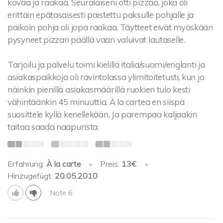
kovaa ja raakaa. Seuralaiseni otti pizzaa, joka oli
erittäin epätasaisesti paistettu paksulle pohjalle ja
paikoin pohja oli jopa raakaa. Täytteet eivät myöskään
pysyneet pizzan päällä vaan valuivat lautaselle.
Tarjoilu ja palvelu toimi kielillä italia/suomi/englanti ja
asiakaspaikkoja oli ravintolassa ylimitoitetusti, kun jo
näinkin pienillä asiakasmäärillä ruokien tulo kesti
vähintäänkin 45 minuuttia. À la cartea en siispä
suosittele kyllä kenellekään. Ja parempaa kaljaakin
taitaa saada naapurista.
Erfahrung:
À la carte
•
Preis:
13€
•
Hinzugefügt:
20.05.2010
Note 6