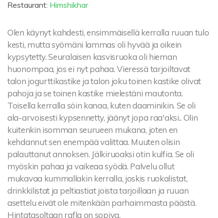
Restaurant:
Himshikhar
Olen käynyt kahdesti, ensimmäisellä kerralla ruuan tulo
kesti, mutta syömäni lammas oli hyvää ja oikein
kypsytetty. Seuralaisen kasvisruoka oli hieman
huonompaa, jos ei nyt pahaa. Vieressä tarjoiltavat
talon jogurttikastike ja talon joku toinen kastike olivat
pahoja ja se toinen kastike mielestäni mautonta.
Toisella kerralla söin kanaa, kuten daaminikin. Se oli
ala-arvoisesti kypsennetty, jäänyt jopa raa'aksi.. Olin
kuitenkin isomman seurueen mukana, joten en
kehdannut sen enempää valittaa. Muuten olisin
palauttanut annoksen. Jälkiruoaksi otin kulfia. Se oli
myöskin pahaa ja vaikeaa syödä. Palvelu ollut
mukavaa kummallakin kerralla, joskis ruokalistat,
drinkkilistat ja peltiastiat joista tarjoillaan ja ruuan
asettelu eivät ole mitenkään parhaimmasta päästä.
Hintatasoltaan rafla on sopiva.