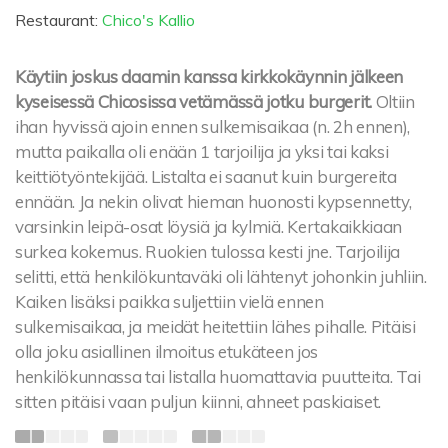
Restaurant:
Chico's Kallio
Käytiin joskus daamin kanssa kirkkokäynnin jälkeen
kyseisessä Chicosissa vetämässä jotku burgerit.
Oltiin
ihan hyvissä ajoin ennen sulkemisaikaa (n. 2h ennen),
mutta paikalla oli enään 1 tarjoilija ja yksi tai kaksi
keittiötyöntekijää. Listalta ei saanut kuin burgereita
ennään. Ja nekin olivat hieman huonosti kypsennetty,
varsinkin leipä-osat löysiä ja kylmiä. Kertakaikkiaan
surkea kokemus. Ruokien tulossa kesti jne. Tarjoilija
selitti, että henkilökuntaväki oli lähtenyt johonkin juhliin.
Kaiken lisäksi paikka suljettiin vielä ennen
sulkemisaikaa, ja meidät heitettiin lähes pihalle. Pitäisi
olla joku asiallinen ilmoitus etukäteen jos
henkilökunnassa tai listalla huomattavia puutteita. Tai
sitten pitäisi vaan puljun kiinni, ahneet paskiaiset.