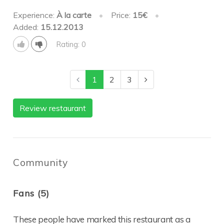
Experience:
À la carte
•
Price:
15€
•
Added:
15.12.2013
Rating: 0
1
2
3
Review restaurant
Community
Fans (5)
These people have marked this restaurant as a