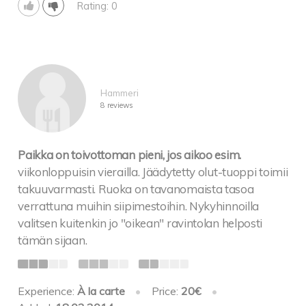
Rating: 0
Hammeri
8 reviews
Paikka on toivottoman pieni, jos aikoo esim.
viikonloppuisin vierailla. Jäädytetty olut-tuoppi toimii
takuuvarmasti. Ruoka on tavanomaista tasoa
verrattuna muihin siipimestoihin. Nykyhinnoilla
valitsen kuitenkin jo "oikean" ravintolan helposti
tämän sijaan.
Experience:
À la carte
•
Price:
20€
•