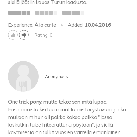
siellä jäätiin kauas Turun laadusta.
Experience:
À la carte
•
Added:
10.04.2016
Rating: 0
Anonymous
One trick pony, mutta tekee sen mitä lupaa.
Ensimmäistä kertaa minut tänne toi ystäväni, jonka
mukaan minun oli pakko kokea paikka "jossa
laskutkin tulee friteerattuna pöytään", ja siellä
käymisesta on tullut vuosien varrella eräänlainen