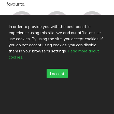
favourite.
In order to provide you with the best possible
experience using this site, we and our affiliates use
use cookies. By using the site, you accept cookies. If
KaTinka
omis
Emsuti
you do not accept using cookies, you can disable
them in your browser's settings.
Read more about
cookies.
I accept
tipi
Roikke
People interested in this restaurant (2)