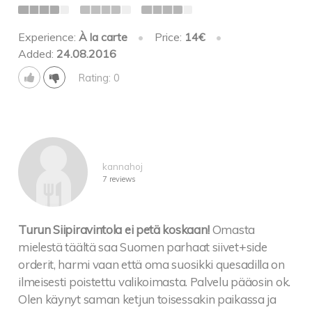
Experience:
À la carte
•
Price:
14€
•
Added:
24.08.2016
Rating: 0
kannahoj
7 reviews
Turun Siipiravintola ei petä koskaan!
Omasta
mielestä täältä saa Suomen parhaat siivet+side
orderit, harmi vaan että oma suosikki quesadilla on
ilmeisesti poistettu valikoimasta. Palvelu pääosin ok.
Olen käynyt saman ketjun toisessakin paikassa ja