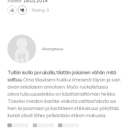
Added:
18.02.2014
Rating: 0
Anonymous
Tultiin isolla porukalla, tilattiin jokainen vähän mitä
sattuu.
Oma tilaukseni hukkui ilmeisesti täysin ja sain
aivan sekalaisen annoksen. Myös ruokalistassa
oleva tulisuusasteikko on käsittämättömän heikko.
Toiseksi miedoin kastike viidestä vaihtoehdosta sai
hien kirpoamaan ja kastikkeen etikkaisuus yököttää,
kanat olivat lähes pelkästään etikan makuisia.