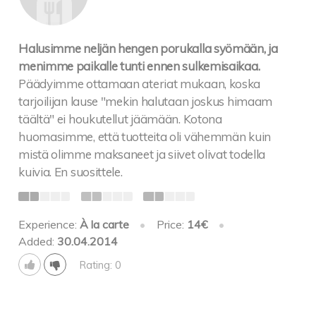
Halusimme neljän hengen porukalla syömään, ja
menimme paikalle tunti ennen sulkemisaikaa.
Päädyimme ottamaan ateriat mukaan, koska
tarjoilijan lause "mekin halutaan joskus himaam
täältä" ei houkutellut jäämään. Kotona
huomasimme, että tuotteita oli vähemmän kuin
mistä olimme maksaneet ja siivet olivat todella
kuivia. En suosittele.
Experience:
À la carte
•
Price:
14€
•
Added:
30.04.2014
Rating: 0