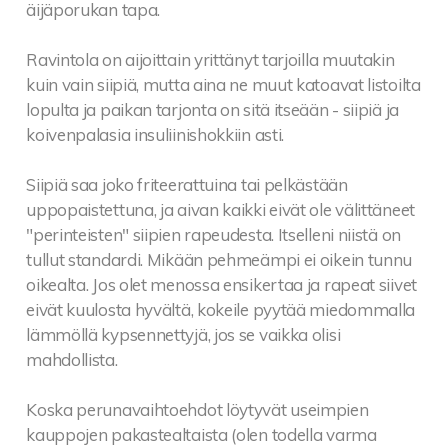
äijäporukan tapa.
Ravintola on aijoittain yrittänyt tarjoilla muutakin
kuin vain siipiä, mutta aina ne muut katoavat listoilta
lopulta ja paikan tarjonta on sitä itseään - siipiä ja
koivenpalasia insuliinishokkiin asti.
Siipiä saa joko friteerattuina tai pelkästään
uppopaistettuna, ja aivan kaikki eivät ole välittäneet
"perinteisten" siipien rapeudesta. Itselleni niistä on
tullut standardi. Mikään pehmeämpi ei oikein tunnu
oikealta. Jos olet menossa ensikertaa ja rapeat siivet
eivät kuulosta hyvältä, kokeile pyytää miedommalla
lämmöllä kypsennettyjä, jos se vaikka olisi
mahdollista.
Koska perunavaihtoehdot löytyvät useimpien
kauppojen pakastealtaista (olen todella varma