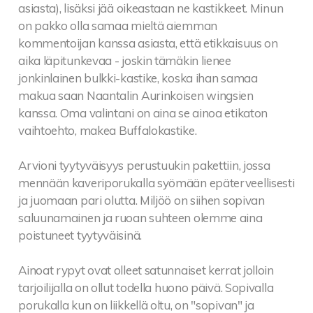
asiasta), lisäksi jää oikeastaan ne kastikkeet. Minun
on pakko olla samaa mieltä aiemman
kommentoijan kanssa asiasta, että etikkaisuus on
aika läpitunkevaa - joskin tämäkin lienee
jonkinlainen bulkki-kastike, koska ihan samaa
makua saan Naantalin Aurinkoisen wingsien
kanssa. Oma valintani on aina se ainoa etikaton
vaihtoehto, makea Buffalokastike.
Arvioni tyytyväisyys perustuukin pakettiin, jossa
mennään kaveriporukalla syömään epäterveellisesti
ja juomaan pari olutta. Miljöö on siihen sopivan
saluunamainen ja ruoan suhteen olemme aina
poistuneet tyytyväisinä.
Ainoat rypyt ovat olleet satunnaiset kerrat jolloin
tarjoilijalla on ollut todella huono päivä. Sopivalla
porukalla kun on liikkellä oltu, on "sopivan" ja