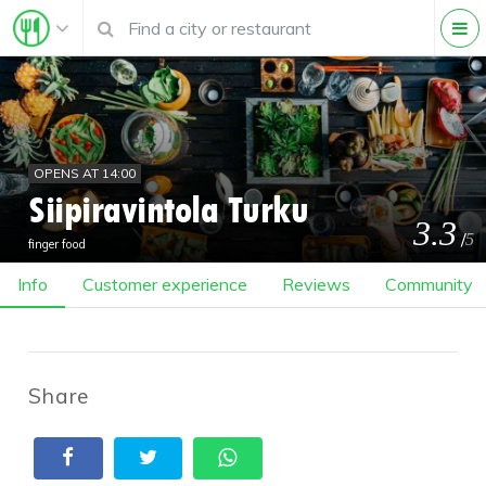
OPENS AT 14:00
Siipiravintola Turku
3.3
/
5
finger food
Info
Customer experience
Reviews
Community
Share