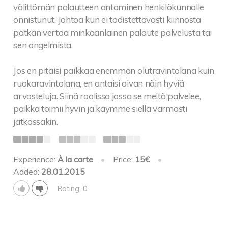
välittömän palautteen antaminen henkilökunnalle
onnistunut. Johtoa kun ei todistettavasti kiinnosta
pätkän vertaa minkäänlainen palaute palvelusta tai
sen ongelmista.
Jos en pitäisi paikkaa enemmän olutravintolana kuin
ruokaravintolana, en antaisi aivan näin hyviä
arvosteluja. Siinä roolissa jossa se meitä palvelee,
paikka toimii hyvin ja käymme siellä varmasti
jatkossakin.
Experience:
À la carte
•
Price:
15€
•
Added:
28.01.2015
Rating: 0