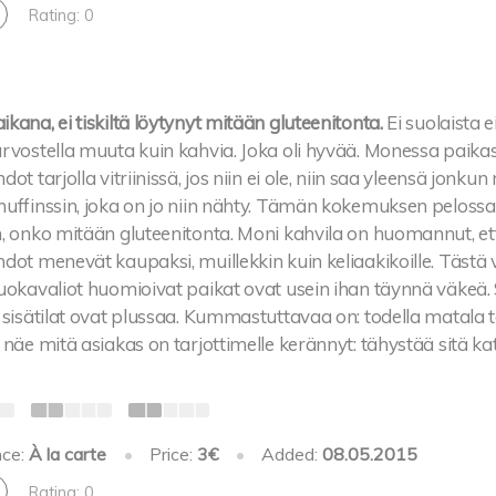
Rating: 0
kana, ei tiskiltä löytynyt mitään gluteenitonta.
Ei suolaista 
arvostella muuta kuin kahvia. Joka oli hyvää. Monessa paika
dot tarjolla vitriinissä, jos niin ei ole, niin saa yleensä jonku
uffinssin, joka on jo niin nähty. Tämän kokemuksen pelossa,
n, onko mitään gluteenitonta. Moni kahvila on huomannut, et
dot menevät kaupaksi, muillekkin kuin keliaakikoille. Tästä vo
uokavaliot huomioivat paikat ovat usein ihan täynnä väkeä. Si
 sisätilat ovat plussaa. Kummastuttavaa on: todella matala ta
 näe mitä asiakas on tarjottimelle kerännyt: tähystää sitä kat
nce:
À la carte
•
Price:
3€
•
Added:
08.05.2015
Rating: 0