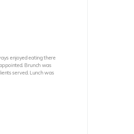
ays enjoyed eating there
disappointed. Brunch was
edients served. Lunch was