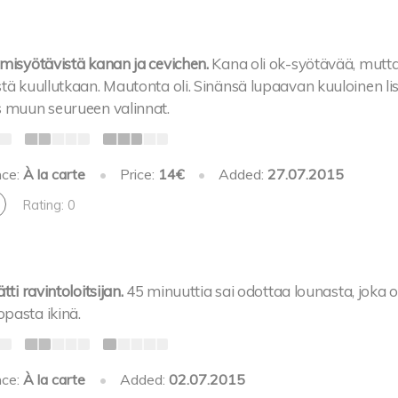
rmisyötävistä kanan ja cevichen.
Kana oli ok-syötävää, mutta 
stä kuullutkaan. Mautonta oli. Sinänsä lupaavan kuuloinen l
s muun seurueen valinnat.
nce:
À la carte
•
Price:
14€
•
Added:
27.07.2015
Rating: 0
tti ravintoloitsijan.
45 minuuttia sai odottaa lounasta, joka 
pasta ikinä.
nce:
À la carte
•
Added:
02.07.2015