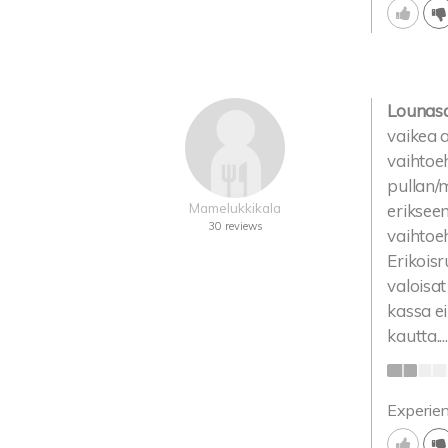
Lounasai
vaikea 
vaihtoeh
pullan/m
Mamelukkikala
eriksee
30 reviews
vaihtoeh
Erikoisr
valoisat
kassa ei
kautta....
Experie