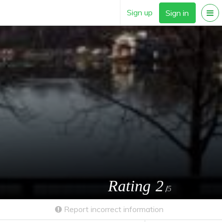
Sign up
Sign in
Rating
2
/
5
Report incorrect information