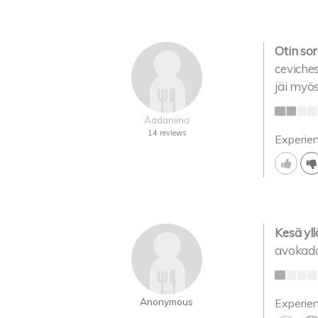
Otin so
ceviche
jäi myö
Aadaniina
14 reviews
Experie
Kesä yllä
avokado
Anonymous
Experie