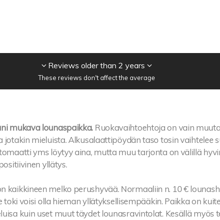
Reviews older than 2 years
These reviews don't affect the average
äni mukava lounaspaikka.
Ruokavaihtoehtoja on vain muuta
 jotakin mieluista. Alkusalaattipöydän taso tosin vaihtelee su
tomaatti yms löytyy aina, mutta muu tarjonta on välillä hyvi
positiivinen yllätys.
n kaikkineen melko perushyvää. Normaaliin n. 10 € lounash
se toki voisi olla hieman yllätyksellisempääkin. Paikka on kuite
uisa kuin uset muut täydet lounasravintolat. Kesällä myös ter