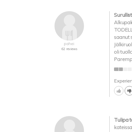
Surullis
Alkupala
TODELLA 
saanut s
pahei
Jälkiru
62 reviews
oli tuol
Parempia
Experie
Tulipa 
kateissa