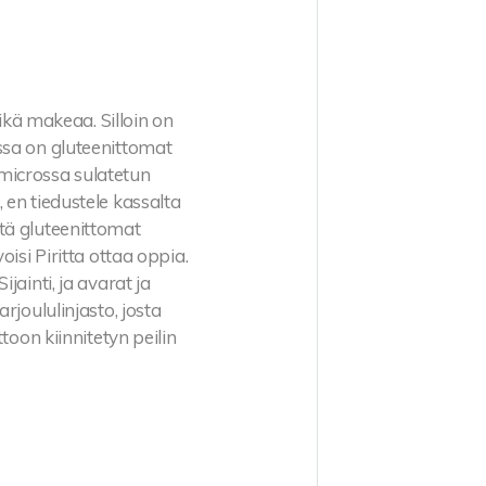
eikä makeaa. Silloin on
ssa on gluteenittomat
n microssa sulatetun
 en tiedustele kassalta
tä gluteenittomat
isi Piritta ottaa oppia.
jainti, ja avarat ja
rjoululinjasto, josta
toon kiinnitetyn peilin