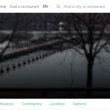
Help
Add a restaurant
EN
Reviews
Community
Location
Options