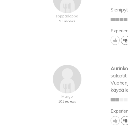
Sienipyt
soppadoppa
93 reviews
Experie
Aurinkot
salaatit
Vuohenj
käydä le
Margo
101 reviews
Experie