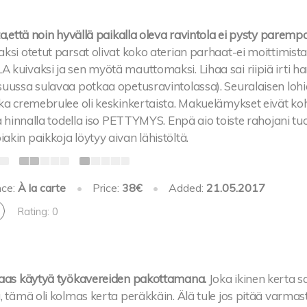
ta,että noin hyvällä paikalla oleva ravintola ei pysty parem
ksi otetut parsat olivat koko aterian parhaat-ei moittimista
kuivaksi ja sen myötä mauttomaksi. Lihaa sai riipiä irti ha
uussa sulavaa potkaa opetusravintolassa). Seuralaisen lohian
oka cremebrulee oli keskinkertaista. Makuelämykset eivät k
la hinnalla todella iso PETTYMYS. Enpä aio toiste rahojani tu
kin paikkoja löytyy aivan lähistöltä.
nce:
À la carte
•
Price:
38€
•
Added:
21.05.2017
Rating: 0
taas käytyä työkavereiden pakottamana.
Joka ikinen kerta
, tämä oli kolmas kerta peräkkäin. Älä tule jos pitää varmas