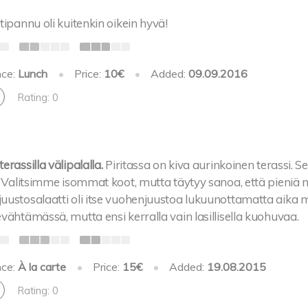
tipannu oli kuitenkin oikein hyvä!
nce:
Lunch
•
Price:
10€
•
Added:
09.09.2016
Rating: 0
erassilla välipalalla.
Piritassa on kiva aurinkoinen terassi. 
. Valitsimme isommat koot, mutta täytyy sanoa, että pieniä ne
uustosalaatti oli itse vuohenjuustoa lukuunottamatta aika m
vähtämässä, mutta ensi kerralla vain lasillisella kuohuvaa.
nce:
À la carte
•
Price:
15€
•
Added:
19.08.2015
Rating: 0