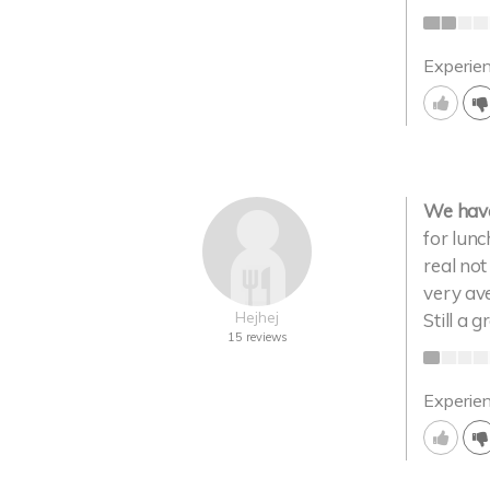
Experie
We have 
for lunc
real not
very av
Hejhej
Still a 
15 reviews
Experie