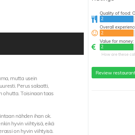
Quality of food:
O
2
2
Overall experienc
2
2
Value for money:
2
2
How are these cal
Review restauran
ma, mutta usein
uresti. Perus salaatti,
n ohutta. Toisinaan taas
intaan nähden ihan ok.
nkin hyvin viihtyisä, eikä
assi on hyvin viihtyisä.