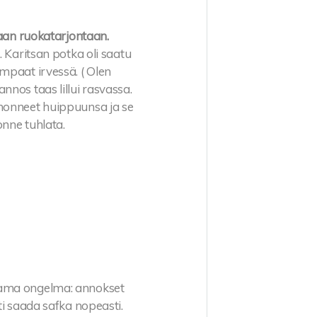
paan ruokatarjontaan.
. Karitsan potka oli saatu
mpaat irvessä. ( Olen
nos taas lillui rasvassa.
ohonneet huippuunsa ja se
onne tuhlata.
 sama ongelma: annokset
ti saada safka nopeasti.