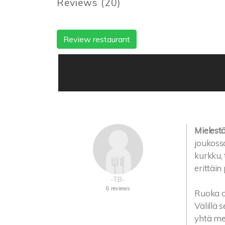
Reviews
(
20
)
Review restaurant
Mielest
joukossa
kurkku, 
erittäin 
-TB-
8 reviews
Ruoka o
Välillä 
yhtä mel