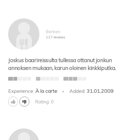
Berberi
117 reviews
Joskus baarireissulta tullessa ottanut jonkun
annoksen mukaan, karun oloinen kinkkiputka.
Experience:
À la carte
•
Added:
31.01.2009
Rating: 0