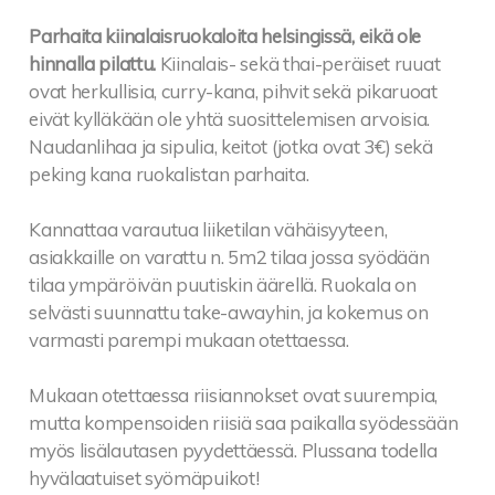
Parhaita kiinalaisruokaloita helsingissä, eikä ole
hinnalla pilattu.
Kiinalais- sekä thai-peräiset ruuat
ovat herkullisia, curry-kana, pihvit sekä pikaruoat
eivät kylläkään ole yhtä suosittelemisen arvoisia.
Naudanlihaa ja sipulia, keitot (jotka ovat 3€) sekä
peking kana ruokalistan parhaita.
Kannattaa varautua liiketilan vähäisyyteen,
asiakkaille on varattu n. 5m2 tilaa jossa syödään
tilaa ympäröivän puutiskin äärellä. Ruokala on
selvästi suunnattu take-awayhin, ja kokemus on
varmasti parempi mukaan otettaessa.
Mukaan otettaessa riisiannokset ovat suurempia,
mutta kompensoiden riisiä saa paikalla syödessään
myös lisälautasen pyydettäessä. Plussana todella
hyvälaatuiset syömäpuikot!