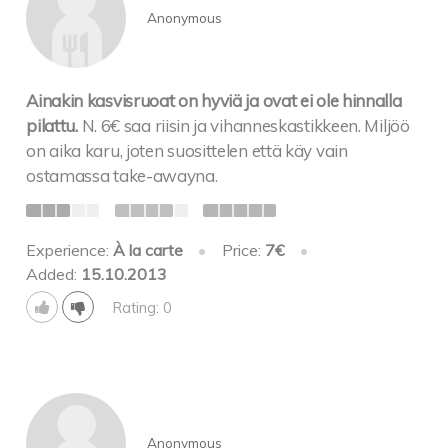
Anonymous
Ainakin kasvisruoat on hyviä ja ovat ei ole hinnalla
pilattu.
N. 6€ saa riisin ja vihanneskastikkeen. Miljöö
on aika karu, joten suosittelen että käy vain
ostamassa take-awayna.
Experience:
À la carte
•
Price:
7€
•
Added:
15.10.2013
Rating: 0
Anonymous