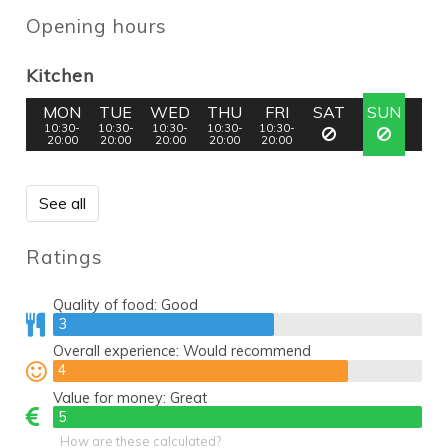
Opening hours
Kitchen
MON
TUE
WED
THU
FRI
SAT
SUN
10:30-
10:30-
10:30-
10:30-
10:30-
20:00
20:00
20:00
20:00
20:00
See all
Ratings
Quality of food:
Good
3
3
Overall experience:
Would recommend
4
4
Value for money:
Great
5
5
How are these calculated?