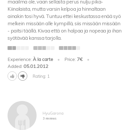
maailma ole, vaan sellasta perus nulju pika-
Kiinalaista, mutta varsin kelpoa ja hinnaltaan
ainakin tosi hyvä. Tuntuu ettei keskustassa enää syö
melkein missään alle kympillä, siis missään missään
- paitsi täällä. Kivaa että on halpaa ja nopeaa ja ihan
syötävää kanssa tarjolla.
Experience:
À la carte
•
Price:
7€
•
Added:
05.01.2012
Rating: 1
HyuGarona
3 reviews