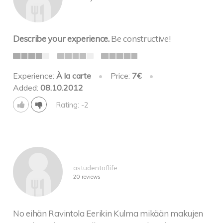
Describe your experience.
Be constructive!
Experience:
À la carte
•
Price:
7€
•
Added:
08.10.2012
Rating: -2
astudentoflife
20 reviews
No eihän Ravintola Eerikin Kulma mikään makujen