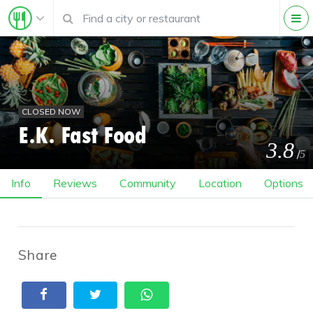
CLOSED NOW
E.K. Fast Food
3.8
/
5
Info
Reviews
Community
Location
Options
Share