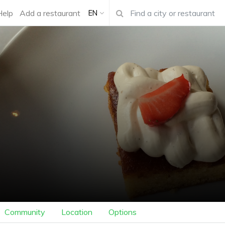
Help
Add a restaurant
EN
Community
Location
Options