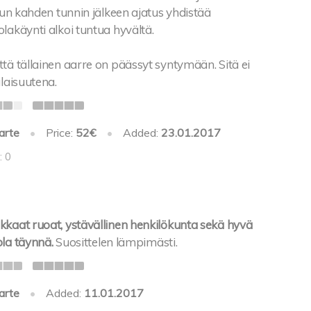
ilun kahden tunnin jälkeen ajatus yhdistää
lakäynti alkoi tuntua hyvältä.
tä tällainen aarre on päässyt syntymään. Sitä ei
alaisuutena.
arte
•
Price:
52€
•
Added:
23.01.2017
: 0
kkaat ruoat, ystävällinen henkilökunta sekä hyvä
ola täynnä.
Suosittelen lämpimästi.
arte
•
Added:
11.01.2017