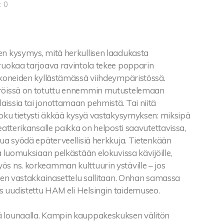
: 0
en kysymys, mitä herkullisen laadukasta
iruokaa tarjoava ravintola tekee popparin
likoneiden kyllästämässä viihdeympäristössä.
yröissä on totuttu ennemmin mutustelemaan
aissia tai jonottamaan pehmistä. Tai niitä
Joku tietysti äkkää kysyä vastakysymyksen: miksipä
teatterikansalle paikka on helposti saavutettavissa,
lua syödä epäterveellisiä herkkuja. Tietenkään
oa luomuksiaan pelkästään elokuvissa kävijöille,
ös ns. korkeamman kulttuurin ystäville – jos
inen vastakkainasettelu sallitaan. Onhan samassa
 uudistettu HAM eli Helsingin taidemuseo.
 lounaalla. Kampin kauppakeskuksen välitön