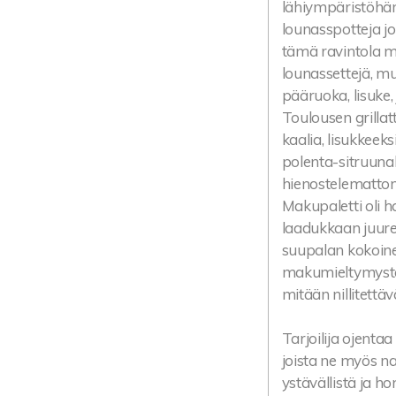
lähiympäristöhän o
lounasspotteja jo
tämä ravintola mie
lounassettejä, mu
pääruoka, lisuke, 
Toulousen grillat
kaalia, lisukkeek
polenta-sitruunak
hienostelemattom
Makupaletti oli ha
laadukkaan juure
suupalan kokoinen
makumieltymysten
mitään nillitettäv
Tarjoilija ojenta
joista ne myös n
ystävällistä ja h