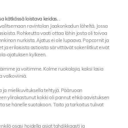
a kätkössä loistava keidas.
..
valitsemaan ravintolan Jaakonkadun läheltä. Jossa
asioista. Rohkeutta vaati ottaa lähin josta oli toivoa
nkinon nurkista. Ajatus ei ole lupaava. Popcornit ja
ja erilaisista astioista särvittävät sokerilitkut eivät
ola-ajatuksen kylkeen.
äimme ja voitimme. Kolme ruokalajia, kaksi lasia
 valkoviiniä.
la ja mielikuvituksella tehtyjä. Pääruoan
n ylirakastunut kokki oli pannut ehkä aavistuksen
ta se hänelle suotakoon. Taito ja tarkoitus tulivat
nkilö osasi hoidella asiat tahdikkaasti ja