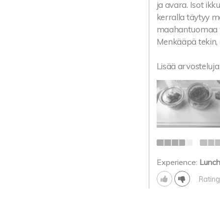
ja avara. Isot i
kerralla täytyy m
maahantuomaa vii
Menkääpä tekin, es
Lisää arvosteluja 
Experience:
Lunc
Rating