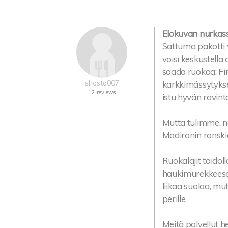
Elokuvan nurkass
Sattuma pakotti 
voisi keskustella 
saada ruokaa: Fin
shosta007
karkkimässytykset 
12 reviews
istu hyvän ravint
Mutta tulimme, n
Madiranin ronskia
Ruokalajit taidol
haukimurekkeesee
liikaa suolaa, mut
perille.
Meitä palvellut he