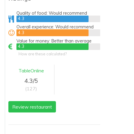
Quality of food:
Would recommend
4.3
4.3
Overall experience:
Would recommend
4.3
4.3
Value for money:
Better than average
4.3
4.3
How are these calculated?
TableOnline
4.3/5
(127)
Review restaurant