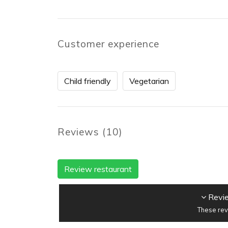
Customer experience
Child friendly
Vegetarian
Reviews
(
10
)
Review restaurant
Revie
These rev