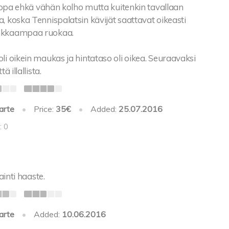
a jopa ehkä vähän kolho mutta kuitenkin tavallaan
, koska Tennispalatsin kävijät saattavat oikeasti
okkaampaa ruokaa.
li oikein maukas ja hintataso oli oikea. Seuraavaksi
ä illallista.
arte
•
Price:
35€
•
Added:
25.07.2016
: 0
jainti haaste.
arte
•
Added:
10.06.2016