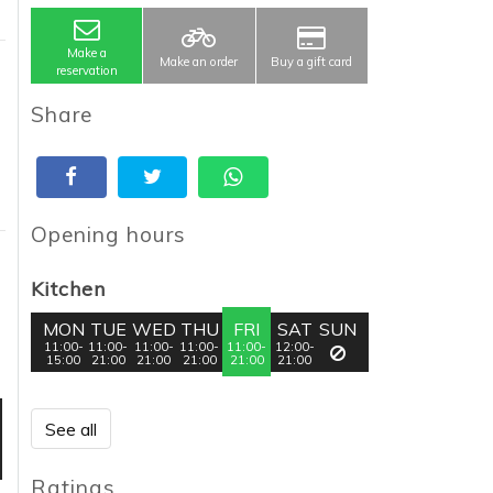
Make a
Make an order
Buy a gift card
reservation
Share
Opening hours
Kitchen
MON
TUE
WED
THU
FRI
SAT
SUN
11:00-
11:00-
11:00-
11:00-
11:00-
12:00-
15:00
21:00
21:00
21:00
21:00
21:00
See all
Ratings