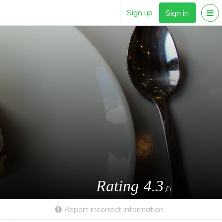
Sign up
Sign in
Rating
4.3
/
5
Report incorrect information