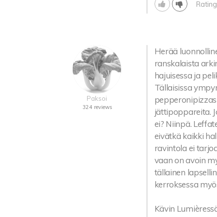
Rating
Herää luonnollin
ranskalaista ark
hajuisessa ja pe
Tällaisissa ymp
Paksoi
pepperonipizzasl
324 reviews
jättipoppareita. 
ei? Niinpä. Leffa
eivätkä kaikki ha
ravintola ei tarj
vaan on avoin my
tällainen lapsell
kerroksessa myös
Kävin Lumièressä