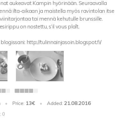
kkunat aukeavat Kampin hyörinään. Seuraavalla
ennä ilta-aikaan ja maistella myös ravintolan itse
nitarjontaa tai mennä kehutulle brunssille.
irippu on nostettu, s’il vous plaît.
blogissani: http://tulinnainjasoin.blogspot.fi/
h
•
Price:
13€
•
Added:
21.08.2016
: 0