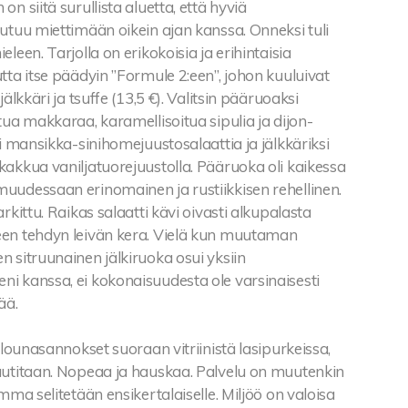
n siitä surullista aluetta, että hyviä
utuu miettimään oikein ajan kanssa. Onneksi tuli
leen. Tarjolla on erikokoisia ja erihintaisia
tta itse päädyin ”Formule 2:een”, johon kuuluivat
jälkkäri ja tsuffe (13,5 €). Valitsin pääruoaksi
tua makkaraa, karamellisoitua sipulia ja dijon-
si mansikka-sinihomejuustosalaattia ja jälkkäriksi
akkua vaniljatuorejuustolla. Pääruoka oli kaikessa
uudessaan erinomainen ja rustiikkisen rehellinen.
rkittu. Raikas salaatti kävi oivasti alkupalasta
en tehdyn leivän kera. Vielä kun muutaman
 sitruunainen jälkiruoka osui yksiin
i kanssa, ei kokonaisuudesta ole varsinaisesti
ää.
a lounasannokset suoraan vitriinistä lasipurkeissa,
autitaan. Nopeaa ja hauskaa. Palvelu on muutenkin
omma selitetään ensikertalaiselle. Miljöö on valoisa