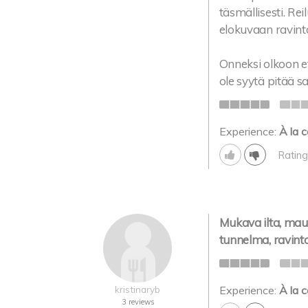
täsmällisesti. Re
elokuvaan ravinto
Onneksi olkoon et
ole syytä pitää s
Experience:
À la c
Rating
Mukava ilta, mau
tunnelma, ravint
kristinaryb
Experience:
À la c
3 reviews