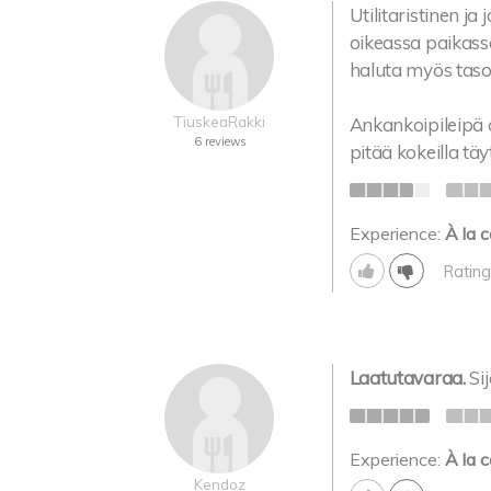
Utilitaristinen j
oikeassa paikassa
haluta myös tas
TiuskeaRakki
Ankankoipileipä o
6 reviews
pitää kokeilla täytt
Experience:
À la c
Rating
Laatutavaraa.
Si
Experience:
À la c
Kendoz