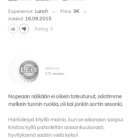
Experience:
Lunch
•
Price:
9€
•
Added:
16.09.2015
Rating: 0
aleksisi
272 reviews
Nopeaan nälkään ei oikein toteutunut, odotimme
melkein tunnin ruokia, oli kai jonkin sortin sesonki.
Härkäleipä khyllä mainio, kun se aikanaan saapui.
Kestoa kyllä pahoiteltiin asiaankuuluvasti,
hyvityksenä saatiin vielä keksi!