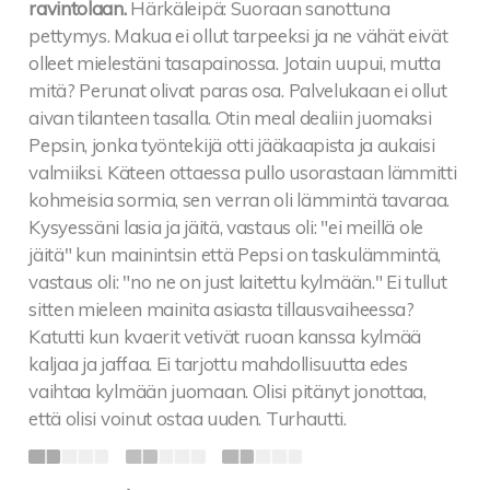
ravintolaan.
Härkäleipä: Suoraan sanottuna
pettymys. Makua ei ollut tarpeeksi ja ne vähät eivät
olleet mielestäni tasapainossa. Jotain uupui, mutta
mitä? Perunat olivat paras osa. Palvelukaan ei ollut
aivan tilanteen tasalla. Otin meal dealiin juomaksi
Pepsin, jonka työntekijä otti jääkaapista ja aukaisi
valmiiksi. Käteen ottaessa pullo usorastaan lämmitti
kohmeisia sormia, sen verran oli lämmintä tavaraa.
Kysyessäni lasia ja jäitä, vastaus oli: "ei meillä ole
jäitä" kun mainintsin että Pepsi on taskulämmintä,
vastaus oli: "no ne on just laitettu kylmään." Ei tullut
sitten mieleen mainita asiasta tillausvaiheessa?
Katutti kun kvaerit vetivät ruoan kanssa kylmää
kaljaa ja jaffaa. Ei tarjottu mahdollisuutta edes
vaihtaa kylmään juomaan. Olisi pitänyt jonottaa,
että olisi voinut ostaa uuden. Turhautti.