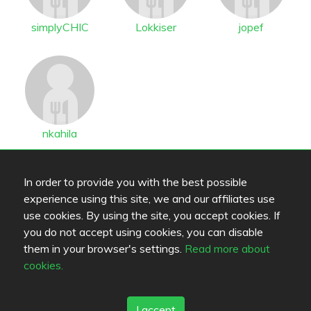
simplyCHIC
Lokkiser
jopef
nkahila
People interested in this restaurant (18)
In order to provide you with the best possible
experience using this site, we and our affiliates use
use cookies. By using the site, you accept cookies. If
you do not accept using cookies, you can disable
them in your browser's settings.
Read more about
cookies.
Tiikeri
simo79
smi
I accept