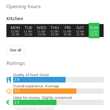
Opening hours
Kitchen
MON
TUE
WED
THU
FRI
SAT
SUN
11:00-
11:00-
11:00-
11:00-
11:00-
12:00-
12:00-
21:00
21:00
21:00
21:00
21:00
21:00
18:00
See all
Ratings
Quality of food:
Good
2.9
2.9
Overall experience:
Average
3.5
3.5
Value for money:
Slightly overpriced
2.4
2.4
How are these calculated?