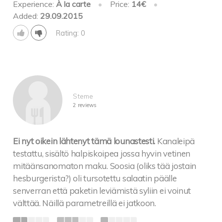
Experience:
À la carte
•
Price:
14€
•
Added:
29.09.2015
Rating: 0
Steme
2 reviews
Ei nyt oikein lähtenyt tämä lounastesti.
Kanaleipä
testattu, sisältö halpiskoipea jossa hyvin vetinen
mitäänsanomaton maku. Soosia (oliks tää jostain
hesburgerista?) oli tursotettu salaatin päälle
senverran että paketin leviämistä syliin ei voinut
välttää. Näillä parametreillä ei jatkoon.