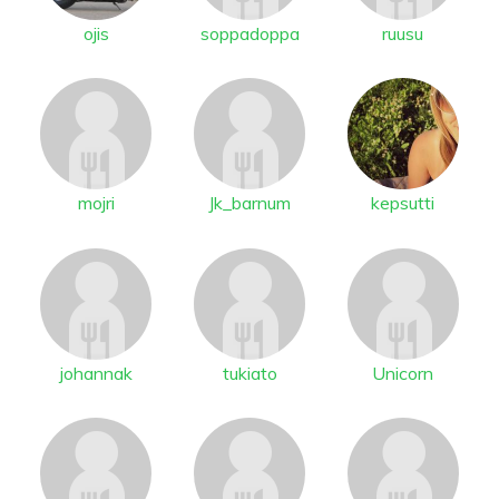
ojis
soppadoppa
ruusu
mojri
Jk_barnum
kepsutti
johannak
tukiato
Unicorn