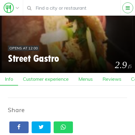
OPENS AT 12:00
Street Gastro
2.9
/
5
Info
Customer experience
Menus
Reviews
C
Share