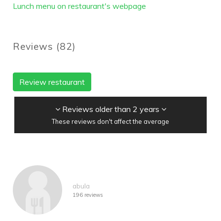
Lunch menu on restaurant's webpage
Reviews
(
82
)
Review restaurant
Reviews older than 2 years
These reviews don't affect the average
abula
196 reviews