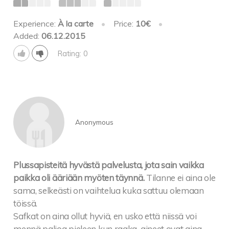
Experience:
À la carte
•
Price:
10€
•
Added:
06.12.2015
Rating: 0
Anonymous
Plussapisteitä hyvästä palvelusta, jota sain vaikka
paikka oli ääriään myöten täynnä.
Tilanne ei aina ole
sama, selkeästi on vaihtelua kuka sattuu olemaan
töissä.
Safkat on aina ollut hyviä, en usko että niissä voi
mennä paljoa pieleen kun raaka-aineet ovat aina