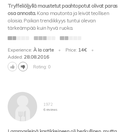
Tryffeliöljyllä maustetut paahtopotut olivat paras
osa annosta.
Kana mautonta ja leivät teollisen
oloisia. Paikan trendikkyys tuntui olevan
tärkeämpää kuin hyvä ruoka.
Experience:
À la carte
•
Price:
14€
•
Added:
28.08.2016
Rating: 0
1972
6 reviews
Lammasleipä kastikkeineen oli herkullinen, mutta