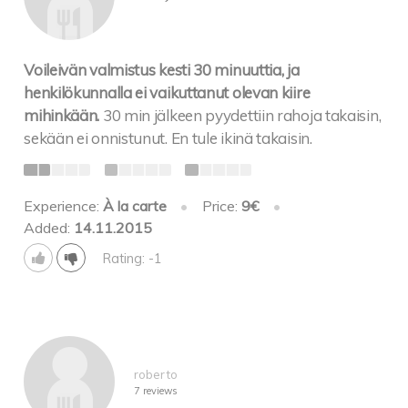
Voileivän valmistus kesti 30 minuuttia, ja
henkilökunnalla ei vaikuttanut olevan kiire
mihinkään.
30 min jälkeen pyydettiin rahoja takaisin,
sekään ei onnistunut. En tule ikinä takaisin.
Experience:
À la carte
•
Price:
9€
•
Added:
14.11.2015
Rating: -1
roberto
7 reviews