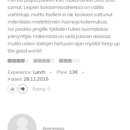
samat. Leipien kokoamisvaiheessa on välillä
vaihteluja, mutta itselleni ei ole koskaan sattunut
mitenkään mielettömän huonoja kokemuksia.
Iso peukku jengille, tykkään tukea suomalaisia
pienyrittjiä. Hakemista on vielä joissain asioissa,
mutta uskon taitojen hiotuvan ajan myötä! Keep up
the good work!!
Experience:
Lunch
•
Price:
13€
•
Added:
28.11.2015
Rating: 0
Anonymous