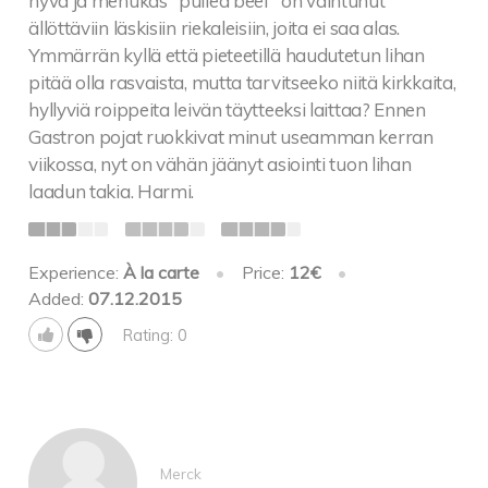
hyvä ja mehukas "pulled beef" on vaihtunut
ällöttäviin läskisiin riekaleisiin, joita ei saa alas.
Ymmärrän kyllä että pieteetillä haudutetun lihan
pitää olla rasvaista, mutta tarvitseeko niitä kirkkaita,
hyllyviä roippeita leivän täytteeksi laittaa? Ennen
Gastron pojat ruokkivat minut useamman kerran
viikossa, nyt on vähän jäänyt asiointi tuon lihan
laadun takia. Harmi.
Experience:
À la carte
•
Price:
12€
•
Added:
07.12.2015
Rating: 0
Merck