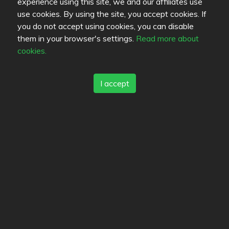
experience using this site, we and our affiliates use
Privacy policy
use cookies. By using the site, you accept cookies. If
Cookies
you do not accept using cookies, you can disable
Blogs
them in your browser's settings.
Read more about
Old Eat.fi
cookies.
Top Cities
I accept
Helsinki
München
Köln
Tampere
Turku
Espoo
Tallinna
Vantaa
Oulu
Kuopio
Lahti
Jyväskylä
Pori
Hämeenlinna
Rovaniemi
Vaasa
Porvoo
Seinäjoki
Kotka
Mikkeli
Language
FI
SV
EN
DE