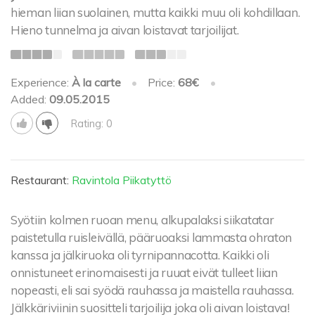
hieman liian suolainen, mutta kaikki muu oli kohdillaan.
Hieno tunnelma ja aivan loistavat tarjoilijat.
Experience:
À la carte
•
Price:
68€
•
Added:
09.05.2015
Rating: 0
Restaurant:
Ravintola Piikatyttö
Syötiin kolmen ruoan menu, alkupalaksi siikatatar
paistetulla ruisleivällä, pääruoaksi lammasta ohraton
kanssa ja jälkiruoka oli tyrnipannacotta. Kaikki oli
onnistuneet erinomaisesti ja ruuat eivät tulleet liian
nopeasti, eli sai syödä rauhassa ja maistella rauhassa.
Jälkkäriviinin suositteli tarjoilija joka oli aivan loistava!