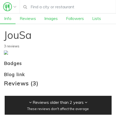
Info
Reviews
Images
Followers
Lists
JouSa
3 reviews
Badges
Blog link
Reviews
(
3
)
Reviews older than 2 years
These reviews don't affect the average