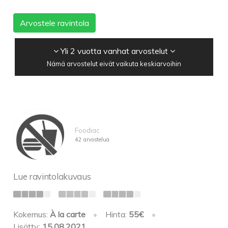
Arvostele ravintola
Yli 2 vuotta vanhat arvostelut
Nämä arvostelut eivät vaikuta keskiarvoihin
Foodiac
42 arvostelua
Lue ravintolakuvaus
Kokemus:
À la carte
•
Hinta:
55€
•
Lisätty:
15.08.2021