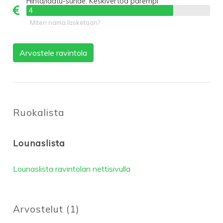
Hinta/laatu-suhde:
Keskivertoa parempi
4
4
Miten nämä lasketaan?
Arvostele ravintola
Ruokalista
Lounaslista
Lounaslista ravintolan nettisivulla
Arvostelut
(
1
)