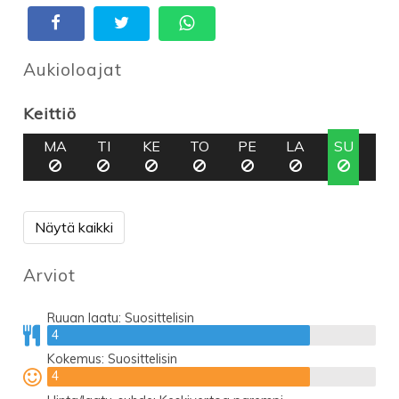
Aukioloajat
Keittiö
MA
TI
KE
TO
PE
LA
SU
Näytä kaikki
Arviot
Ruuan laatu:
Suosittelisin
4
4
Kokemus:
Suosittelisin
4
4