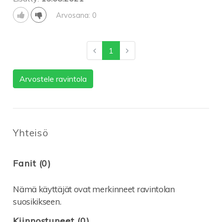
Arvosana: 0
1
Arvostele ravintola
Yhteisö
Fanit (0)
Nämä käyttäjät ovat merkinneet ravintolan
suosikikseen.
Kiinnostuneet (0)