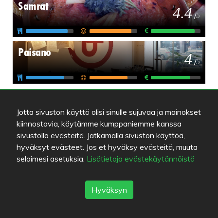
Samrat
4.4
/
5
Paisano
4
/
5
Jotta sivuston käyttö olisi sinulle sujuvaa ja mainokset
kiinnostavia, käytämme kumppaniemme kanssa
sivustolla evästeitä. Jatkamalla sivuston käyttöä,
Värien selitykset
hyväksyt evästeet. Jos et hyväksy evästeitä, muuta
Ruuan laatu
selaimesi asetuksia.
Lisätietoja evästekäytännöistä
Kokemus
Hinta/laatu-suhde
Hyväksyn
Linkit