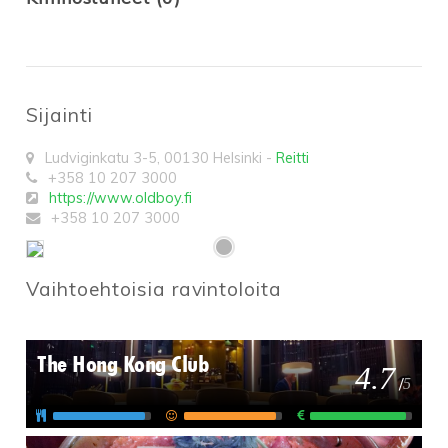
Sijainti
Ludviginkatu 3-5
,
00130
Helsinki
-
Reitti
+358 10 207 3000
https://www.oldboy.fi
+358 10 207 3000
Vaihtoehtoisia ravintoloita
The Hong Kong Club
4.7
/
5