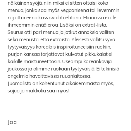
nälkäinen syöjä, niin miksi ei sitten ottaisi koko
menua, jonka saa myös vegaanisena tai lievemmin
rajoittuneena kasvisvaihtoehtona. Hinnassa ei ole
ihmeemmin enää eroa. Lisäksi on extrat-lista.
Seurue otti pari menua ja jotkut annoksia valiten
sekä menusta, että extroista. Yleisesti vallitsi syvä
tyytyväisyys korealais inspiroituneeisiin ruokiin,
purjon kansaa tarjottavat kuivatut pikkukalat ei
kaikille maistuneet tosin. Useampi koreankävijä
joukossa ja olimme ruokaan tyytyväisiä. Ei tekinisiä
ongelmia havaittavissa ruuanlaitossa.
Juomalista on kohentunut aikaisemmasta myös,
sojua ja makkolia saa myös!
Jaa