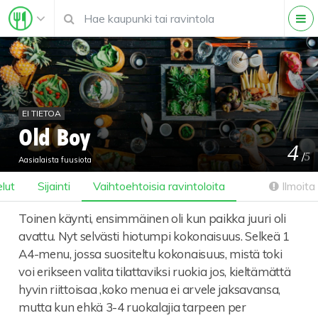
EI TIETOA
Old Boy
4
/
5
Aasialaista fuusiota
lut
Sijainti
Vaihtoehtoisia ravintoloita
Ilmoita 
Toinen käynti, ensimmäinen oli kun paikka juuri oli
avattu. Nyt selvästi hiotumpi kokonaisuus. Selkeä 1
A4-menu, jossa suositeltu kokonaisuus, mistä toki
voi erikseen valita tilattaviksi ruokia jos, kieltämättä
hyvin riittoisaa ,koko menua ei arvele jaksavansa,
mutta kun ehkä 3-4 ruokalajia tarpeen per